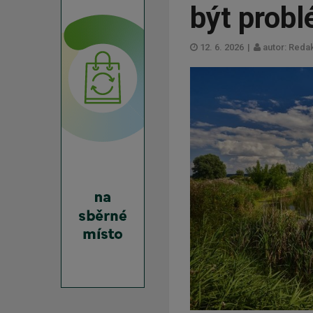
být prob
12. 6. 2026
|
autor: Reda