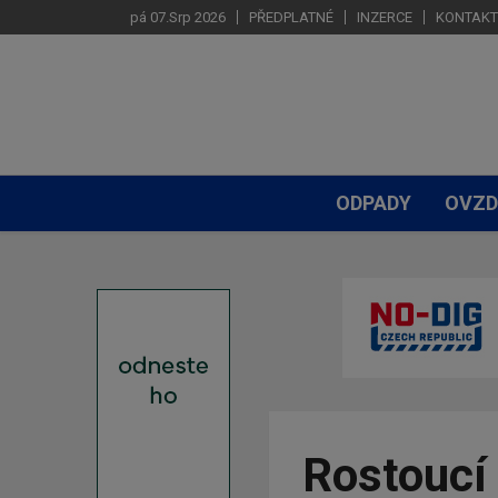
pá 07.Srp 2026
PŘEDPLATNÉ
INZERCE
KONTAKT
ODPADY
OVZD
Rostoucí 