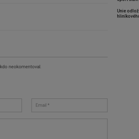
Unie odlož
hliníkového
nikdo neokomentoval.