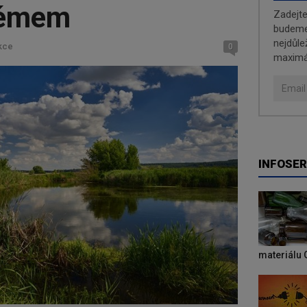
lémem
Zadejt
budeme 
nejdůle
kce
0
maximá
INFOSER
materiálu 