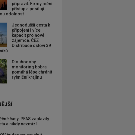
připravit. Firmy mění
přístup a posilují
kou odolnost
Jednodušší cesta k
připojení i více
kapacit pro nové
zájemce. ČEZ
Distribuce osloví 39
zníků
Dlouhodobý
monitoring bobra
pomáhá lépe chránit
rybniční krajinu
NĚJŠÍ
věčné časy. PFAS zaplavily
etu a nikdy nezmizí