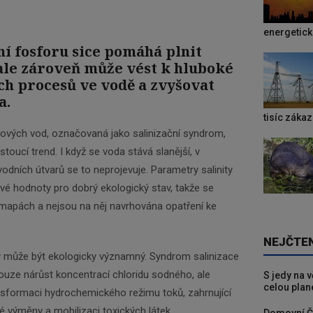
energetic
ní fosforu sice pomáhá plnit
, ale zároveň může vést k hluboké
h procesů ve vodě a zvyšovat
a.
tisíc záka
chových vod, označovaná jako salinizační syndrom,
oucí trend. I když se voda stává slanější, v
dních útvarů se to neprojevuje. Parametry salinity
ové hodnoty pro dobrý ekologický stav, takže se
v mapách a nejsou na něj navrhována opatření ke
NEJČTE
rý může být ekologicky významný. Syndrom salinizace
ouze nárůst koncentrací chloridu sodného, ale
S jedy na 
celou plan
nsformaci hydrochemického režimu toků, zahrnující
é výměny a mobilizaci toxických látek.