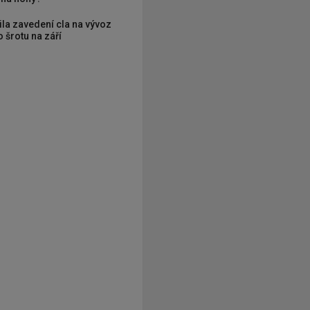
ila zavedení cla na vývoz
 šrotu na září