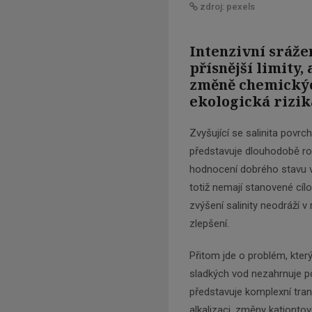
zdroj: pexels
Intenzivní sráže
přísnější limity
změně chemickýc
ekologická rizik
Zvyšující se salinita povr
představuje dlouhodobě rost
hodnocení dobrého stavu vo
totiž nemají stanovené cíl
zvýšení salinity neodráží 
zlepšení.
Přitom jde o problém, kte
sladkých vod nezahrnuje p
představuje komplexní tra
alkalizaci, změny kationtov