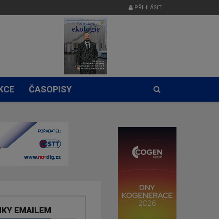
PŘIHLÁSIT
KCE
ČASOPISY
NKY EMAILEM