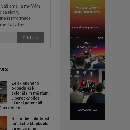
e váš email a my Vám
zasílat ty
žitější informace,
lně 1x týdně.
Odebírat
VIS
Ze skleněného
odpadu až k
zelenějším městům.
Liberecký pilot
ukázal potenciál
Glassticine
Na souběh okolností
loňského blackoutu
se nelze plně