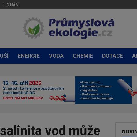
O NÁS
UŠÍ
ENERGIE
VODA
CHEMIE
DOTACE
A
salinita vod může
NOVI