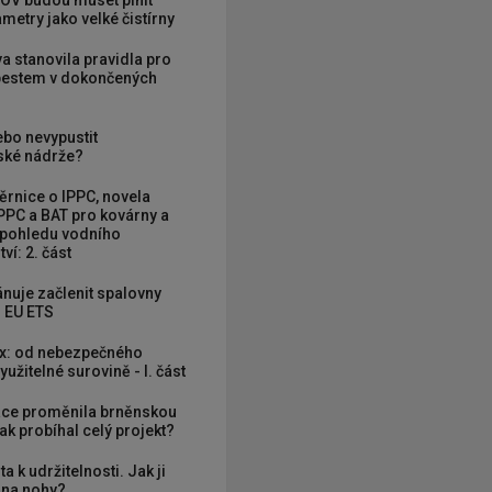
OV budou muset plnit
metry jako velké čistírny
va stanovila pravidla pro
zbestem v dokončených
ebo nevypustit
ké nádrže?
rnice o IPPC, novela
PPC a BAT pro kovárny a
 pohledu vodního
ví: 2. část
nuje začlenit spalovny
 EU ETS
x: od nebezpečného
užitelné surovině - I. část
ce proměnila brněnskou
ak probíhal celý projekt?
ta k udržitelnosti. Jak ji
í na nohy?