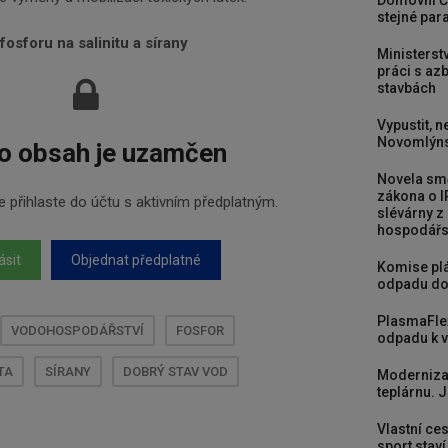
Domovní Č
stejné para
fosforu na salinitu a sírany
Ministerst
práci s a
stavbách
Vypustit, n
Novomlýns
o obsah je uzamčen
Novela smě
zákona o I
 přihlaste do účtu s aktivním předplatným.
slévárny z
hospodářst
ásit
Objednat předplatné
Komise plá
odpadu do
PlasmaFle
VODOHOSPODÁŘSTVÍ
FOSFOR
odpadu k vy
TA
SÍRANY
DOBRÝ STAV VOD
Moderniza
teplárnu. J
Vlastní ces
sport stav