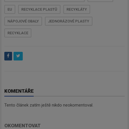
EU
RECYKLACE PLASTŮ
RECYKLÁTY
NÁPOJOVÉ OBALY
JEDNORÁZOVÉ PLASTY
Newsletter
RECYKLACE
Zadejte váš email a my Vám
budeme zasílat ty nejdůležitější
informace, maximálně 1x týdně.
KOMENTÁŘE
Odebírat
Tento článek zatím ještě nikdo neokomentoval.
OKOMENTOVAT