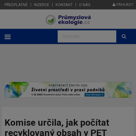
PŘEDPLATNÉ
INZERCE
KONTAKT
O NÁS
PŘIHLÁSIT
Komise určila, jak počítat
recyklovaný obsah v PET