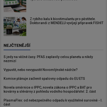
Z rybího kalu k biostimulantu pro pěstitele.
Doktorandi z MENDELU vyvíjejí přípravek FISHIT
NEJČTENĚJŠÍ
S jedy na věčné časy. PFAS zaplavily celou planetu a nikdy
nezmizí
Vypustit, nebo nevypustit Novomlýnské nádrže?
Komise plánuje začlenit spalovny odpadu do EU ETS
Novela směrnice o IPPC, novela zákona o IPPC a BAT pro
kovárny a slévárny z pohledu vodního hospodářství: 2. část
PlasmaFlex: od nebezpečného odpadu k využitelné surovině - I.
část