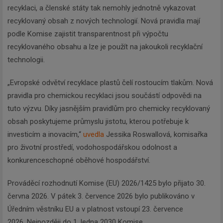
recyklaci, a členské státy tak nemohly jednotně vykazovat
recyklovaný obsah z nových technologií. Nová pravidla mají
podle Komise zajistit transparentnost při výpočtu
recyklovaného obsahu a lze je použít na jakoukoli recyklační
technologii.
„Evropské odvětví recyklace plastů čelí rostoucím tlakům. Nová
pravidla pro chemickou recyklaci jsou součástí odpovědi na
tuto výzvu. Díky jasnějším pravidlům pro chemicky recyklovaný
obsah poskytujeme průmyslu jistotu, kterou potřebuje k
investicím a inovacím,“
uvedla
Jessika Roswallová, komisařka
pro životní prostředí, vodohospodářskou odolnost a
konkurenceschopné oběhové hospodářství.
Prováděcí rozhodnutí Komise (EU) 2026/1425 bylo přijato 30.
června 2026. V pátek 3. července 2026 bylo publikováno v
Úředním věstníku EU a v platnost vstoupí 23. července
2026. Nejpozději do 1. ledna 2030 Komise