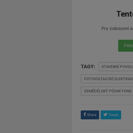
Tent
Pro zobrazení se
Přihl
TAGY:
STAVEBNÍ POVOL
FOTOVOLTAICKÉ ELEKTRÁ
ZEMĚDĚLSKÝ PŮDNÍ FOND
Share
Tweet