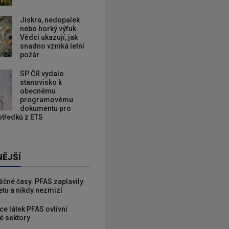
Jiskra, nedopalek
nebo horký výfuk.
Vědci ukazují, jak
snadno vzniká letní
požár
SP ČR vydalo
stanovisko k
obecnému
programovému
dokumentu pro
ostředků z ETS
NĚJŠÍ
věčné časy. PFAS zaplavily
etu a nikdy nezmizí
ce látek PFAS ovlivní
é sektory