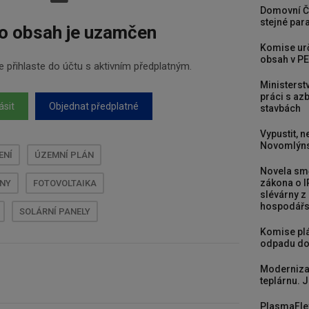
Domovní Č
stejné para
o obsah je uzamčen
Komise urč
obsah v PE
 přihlaste do účtu s aktivním předplatným.
Ministerst
práci s a
ásit
Objednat předplatné
stavbách
Vypustit, n
Novomlýns
ENÍ
ÚZEMNÍ PLÁN
Novela smě
zákona o I
RNY
FOTOVOLTAIKA
slévárny z
hospodářst
SOLÁRNÍ PANELY
Komise plá
odpadu do
Moderniza
teplárnu. J
PlasmaFle