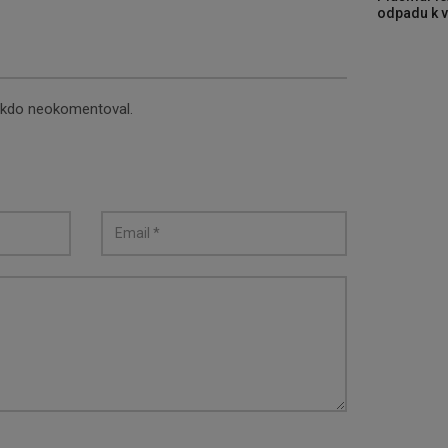
odpadu k vy
nikdo neokomentoval.