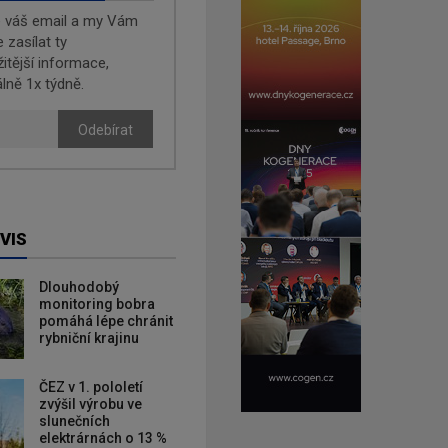
e váš email a my Vám
zasílat ty
žitější informace,
lně 1x týdně.
Odebírat
VIS
Dlouhodobý
monitoring bobra
pomáhá lépe chránit
rybniční krajinu
ČEZ v 1. pololetí
zvýšil výrobu ve
slunečních
elektrárnách o 13 %