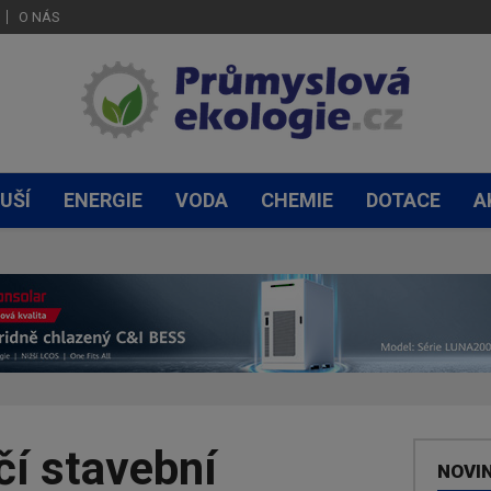
O NÁS
UŠÍ
ENERGIE
VODA
CHEMIE
DOTACE
A
čí stavební
NOVI