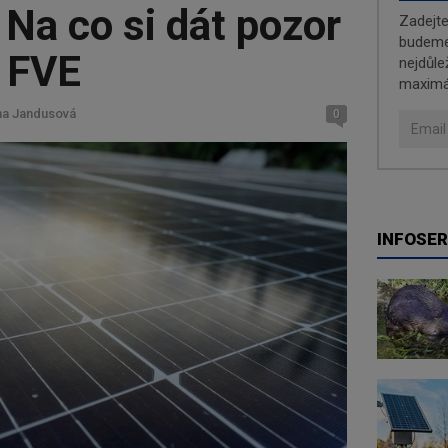
 Na co si dát pozor
Zadejt
budeme 
h FVE
nejdůle
maximá
ina Jandusová
0
INFOSER