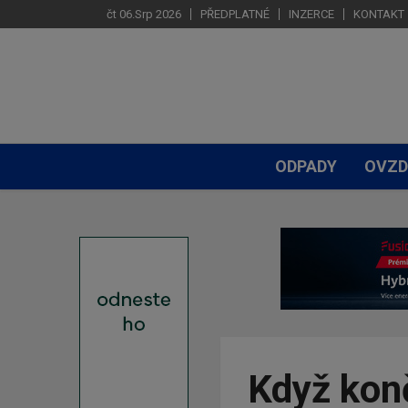
čt 06.Srp 2026
PŘEDPLATNÉ
INZERCE
KONTAKT
ODPADY
OVZD
Když kon