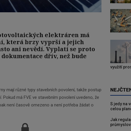
otovoltaických elektráren má
, která brzy vyprší a jejich
sto ani nevědí. Vyplatí se proto
u dokumentace dřív, než bude
využití pr
NEJČTE
árny mají různé typy stavebních povolení, takže postup
liší. Pokud má FVE ve stavebním povolení uvedeno, že
S jedy na 
, pak není časově omezeno a není potřeba žádat o
celou plan
Jak regula
průmyslov