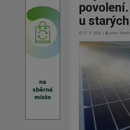
povolení.
u starýc
17. 6. 2026
|
autor: Mart