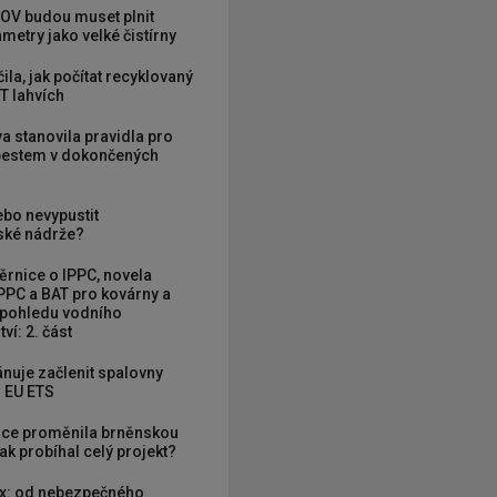
OV budou muset plnit
metry jako velké čistírny
ila, jak počítat recyklovaný
T lahvích
va stanovila pravidla pro
zbestem v dokončených
ebo nevypustit
ké nádrže?
rnice o IPPC, novela
PPC a BAT pro kovárny a
 pohledu vodního
ví: 2. část
nuje začlenit spalovny
 EU ETS
ce proměnila brněnskou
ak probíhal celý projekt?
x: od nebezpečného