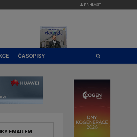
PŘIHLÁSIT
KCE
ČASOPISY
NKY EMAILEM