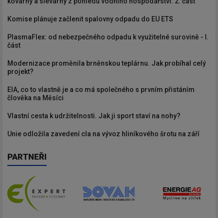
kovárny a slévárny z pohledu vodního hospodářství: 2. část
Komise plánuje začlenit spalovny odpadu do EU ETS
PlasmaFlex: od nebezpečného odpadu k využitelné surovině - I.
část
Modernizace proměnila brněnskou teplárnu. Jak probíhal celý
projekt?
EIA, co to vlastně je a co má společného s prvním přistáním
člověka na Měsíci
Vlastní cesta k udržitelnosti. Jak ji sport staví na nohy?
Unie odložila zavedení cla na vývoz hliníkového šrotu na září
PARTNEŘI