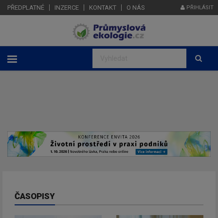
PŘEDPLATNÉ
INZERCE
KONTAKT
O NÁS
PŘIHLÁSIT
ČASOPISY