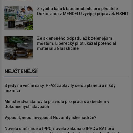
Z rybího kalu k biostimulantu pro pěstitele.
Doktorandi z MENDELU vyvíjejí přípravek FISHIT
Ze skleněného odpadu až k zelenějším
městům. Liberecký pilot ukázal potenciál
materiálu Glassticine
NEJČTENĚJŠÍ
S jedy na věčné časy. PFAS zaplavily celou planetu a nikdy
nezmizí
Ministerstva stanovila pravidla pro práci s azbestem v
dokončených stavbách
Vypustit, nebo nevypustit Novomlýnské nádrže?
Novela směrnice o IPPC, novela zákona o IPPC a BAT pro