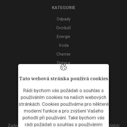
KATEGORIE
Odpady
Ovzduší
Energie
Voda
Chemie
Dotace
Akce
Tato webová stránka používá cookies
TAGS
Rádi bychom vás požádali o souhlas s
používáním cookies na našich webových
ODPADNÍ PLASTY
stránkách. Cookies používáme pro některé
moderní funkce a pro zvýšení Vašeho
NEWSLETTER
pohodlí při používání. Také bychom vás
rádi požádali o souhlas s používáním
Zadejte váš email a my Vám budeme zasílat ty nejdůležitější