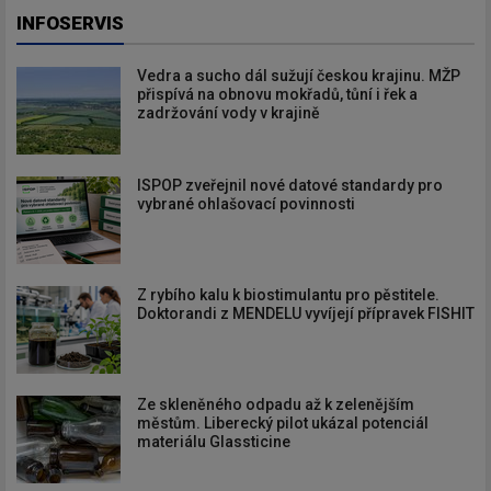
INFOSERVIS
Vedra a sucho dál sužují českou krajinu. MŽP
přispívá na obnovu mokřadů, tůní i řek a
zadržování vody v krajině
ISPOP zveřejnil nové datové standardy pro
vybrané ohlašovací povinnosti
Z rybího kalu k biostimulantu pro pěstitele.
Doktorandi z MENDELU vyvíjejí přípravek FISHIT
Ze skleněného odpadu až k zelenějším
městům. Liberecký pilot ukázal potenciál
materiálu Glassticine