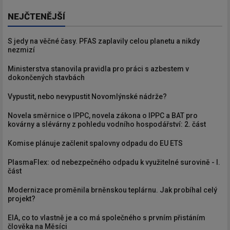
NEJČTENĚJŠÍ
S jedy na věčné časy. PFAS zaplavily celou planetu a nikdy
nezmizí
Ministerstva stanovila pravidla pro práci s azbestem v
dokončených stavbách
Vypustit, nebo nevypustit Novomlýnské nádrže?
Novela směrnice o IPPC, novela zákona o IPPC a BAT pro
kovárny a slévárny z pohledu vodního hospodářství: 2. část
Komise plánuje začlenit spalovny odpadu do EU ETS
PlasmaFlex: od nebezpečného odpadu k využitelné surovině - I.
část
Modernizace proměnila brněnskou teplárnu. Jak probíhal celý
projekt?
EIA, co to vlastně je a co má společného s prvním přistáním
člověka na Měsíci