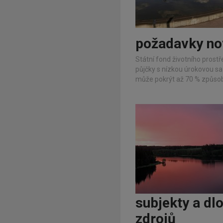
požadavky no
Státní fond životního prostř
půjčky s nízkou úrokovou sa
může pokrýt až 70 % způsob
subjekty a d
zdrojů