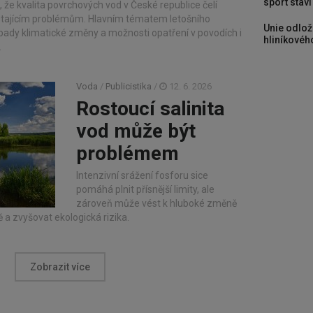
sport stav
, že kvalita povrchových vod v České republice čelí
tajícím problémům. Hlavním tématem letošního
Unie odlož
opady klimatické změny a možnosti opatření v povodích i
hliníkového
.
Voda
/
Publicistika
/
12. 6. 2026
Rostoucí salinita
vod může být
problémem
Intenzivní srážení fosforu sice
pomáhá plnit přísnější limity, ale
zároveň může vést k hluboké změně
a zvyšovat ekologická rizika.
Zobrazit více