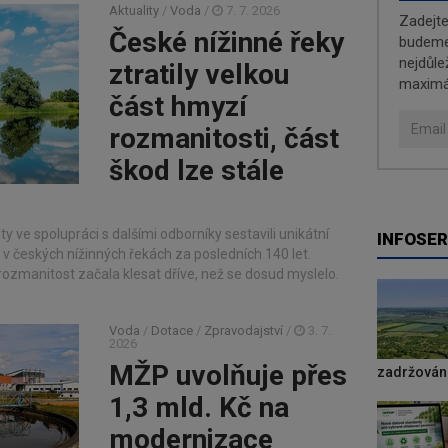
Aktuality
/
Voda
/
7. 7. 2026
Zadejt
České nížinné řeky
budeme 
nejdůle
ztratily velkou
maximá
část hmyzí
rozmanitosti, část
škod lze stále
y ve spolupráci s dalšími odborníky sestavili unikátní
INFOSER
 českých nížinných řekách za posledních 140 let.
rozmanitost začala klesat dříve, než se dosud myslelo.
Voda
/
Dotace
/
Zpravodajství
/
3. 7.
2026
MŽP uvolňuje přes
zadržování
1,3 mld. Kč na
modernizace