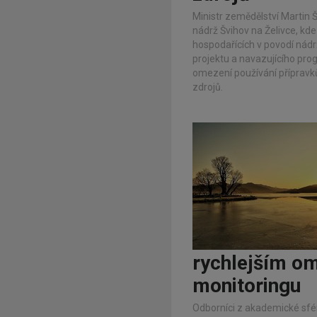
Ministr zemědělství Martin 
nádrž Švihov na Želivce, kde
hospodařících v povodí nádrže
projektu a navazujícího pro
omezení používání přípravků
zdrojů.
rychlejším om
monitoringu
Odborníci z akademické sféry