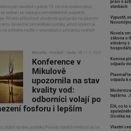
práci s a
stavbách
Šebestyán navštívil v pátek 19. června vodárenskou
 se setkal i se zástupci zemědělských subjektů
Vypustit, n
. Při této příležitosti zhodnotil spolupráci na pilotním
Novomlýns
gramu Společné zemědělské politiky, jehož účelem je
 na ochranu rostlin v souvislosti s ochranou vodních
Novela smě
zákona o I
slévárny z
hospodářst
Aktuality
/
Ovzduší
/
Voda
/
17. 6. 2026
Komise plá
Konference v
odpadu do
Mikulově
PlasmaFle
upozornila na stav
odpadu k vy
kvality vod:
Moderniza
teplárnu. J
odborníci volají po
ezení fosforu i lepším
EIA, co to 
společného
člověka na
Vlastní ces
, státní správy, podniků Povodí i dalších institucí se na