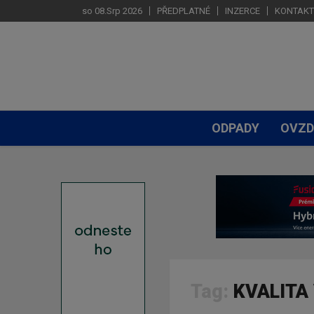
so 08.Srp 2026
PŘEDPLATNÉ
INZERCE
KONTAKT
ODPADY
OVZD
Tag:
KVALITA