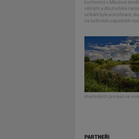
konferenci v Mikulově shodli
vážným a dlouhodobě narůs
setkání byla eutrofizace, d
na čistírnách odpadních vod
chemických procesů ve vodě 
PARTNEŘI