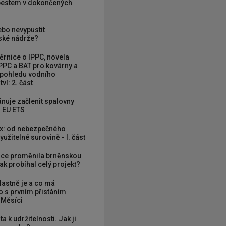
zbestem v dokončených
ebo nevypustit
ké nádrže?
rnice o IPPC, novela
PPC a BAT pro kovárny a
 pohledu vodního
ví: 2. část
nuje začlenit spalovny
 EU ETS
x: od nebezpečného
užitelné surovině - I. část
ce proměnila brněnskou
ak probíhal celý projekt?
vlastně je a co má
 s prvním přistáním
 Měsíci
ta k udržitelnosti. Jak ji