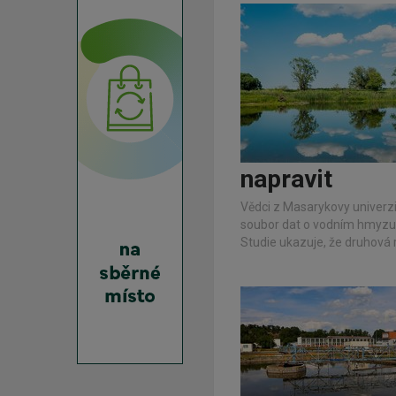
napravit
Vědci z Masarykovy univerzit
soubor dat o vodním hmyzu v
Studie ukazuje, že druhová 