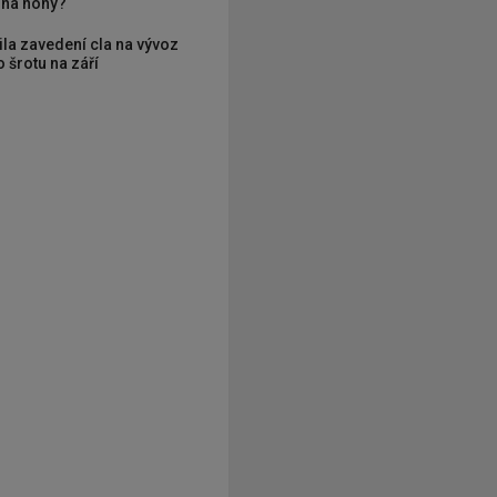
í na nohy?
ila zavedení cla na vývoz
 šrotu na září