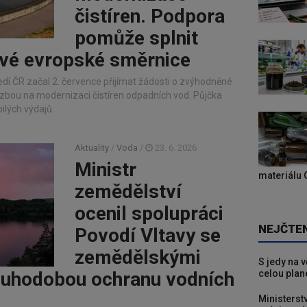
čistíren. Podpora
pomůže splnit
vé evropské směrnice
edí ČR začal 2. července přijímat žádosti o zvýhodněné
zbou na modernizaci čistíren odpadních vod. Půjčka
ilých výdajů.
Aktuality
/
Voda
/
23. 6. 2026
Ministr
materiálu 
zemědělství
ocenil spolupráci
NEJČTE
Povodí Vltavy se
zemědělskými
S jedy na 
louhodobou ochranu vodních
celou plan
Ministerst