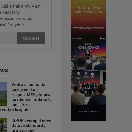
e váš email a my Vám
zasílat ty
žitější informace,
lně 1x týdně.
Odebírat
VIS
Vedra a sucho dál
sužují českou
krajinu. MŽP přispívá
na obnovu mokřadů,
tůní i řek a
 vody v krajině
ISPOP zveřejnil nové
datové standardy
pro vybrané