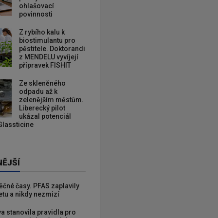
ohlašovací
povinnosti
Z rybího kalu k
biostimulantu pro
pěstitele. Doktorandi
z MENDELU vyvíjejí
přípravek FISHIT
Ze skleněného
odpadu až k
zelenějším městům.
Liberecký pilot
ukázal potenciál
Glassticine
NĚJŠÍ
věčné časy. PFAS zaplavily
etu a nikdy nezmizí
va stanovila pravidla pro