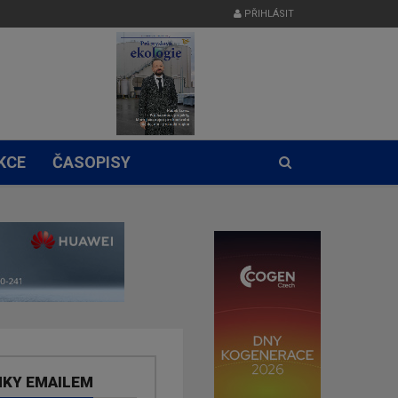
PŘIHLÁSIT
KCE
ČASOPISY
NKY EMAILEM