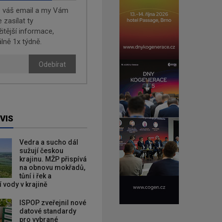
e váš email a my Vám
zasílat ty
žitější informace,
lně 1x týdně.
Odebírat
VIS
Vedra a sucho dál
sužují českou
krajinu. MŽP přispívá
na obnovu mokřadů,
tůní i řek a
 vody v krajině
ISPOP zveřejnil nové
datové standardy
pro vybrané