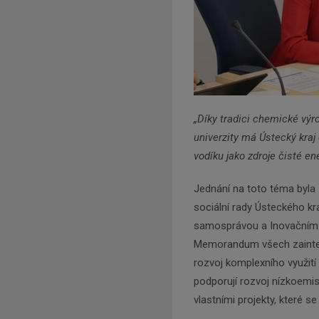
„Díky tradici chemické výr
univerzity má Ústecký kraj 
vodíku jako zdroje čisté ene
Jednání na toto téma byla
sociální rady Ústeckého kr
samosprávou a Inovačním c
Memorandum všech zainter
rozvoj komplexního využití 
podporují rozvoj nízkoemi
vlastními projekty, které s