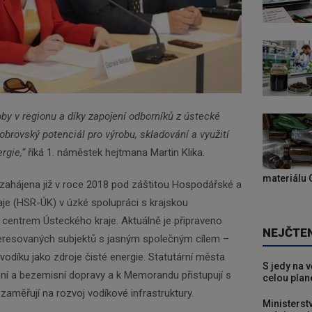
oby v regionu a díky zapojení odborníků z ústecké
obrovský potenciál pro výrobu, skladování a využití
rgie,“
říká 1. náměstek hejtmana Martin Klika.
materiálu 
 zahájena již v roce 2018 pod záštitou Hospodářské a
aje (HSR-ÚK) v úzké spolupráci s krajskou
entrem Ústeckého kraje. Aktuálně je připraveno
NEJČTE
esovaných subjektů s jasným společným cílem –
vodíku jako zdroje čisté energie. Statutární města
S jedy na 
sní a bezemisní dopravy a k Memorandu přistupují s
celou plan
e zaměřují na rozvoj vodíkové infrastruktury.
Ministerst