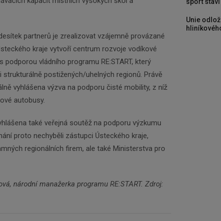
ávacích kapacit místních vysokých škol a
sport stav
Unie odlož
hliníkového
esítek partnerů je zrealizovat vzájemně provázané
z Ústeckého kraje vytvoří centrum rozvoje vodíkové
 s podporou vládního programu RE:START, který
i strukturálně postižených/uhelných regionů. Právě
lně vyhlášena výzva na podporu čisté mobility, z níž
kové autobusy.
vyhlášena také veřejná soutěž na podporu výzkumu
dnání proto nechyběli zástupci Ústeckého kraje,
mných regionálních firem, ale také Ministerstva pro
lová, národní manažerka programu RE:START. Zdroj: