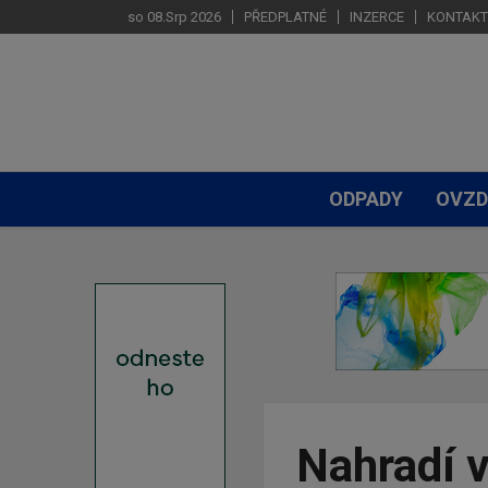
so 08.Srp 2026
PŘEDPLATNÉ
INZERCE
KONTAKT
ODPADY
OVZD
Nahradí v