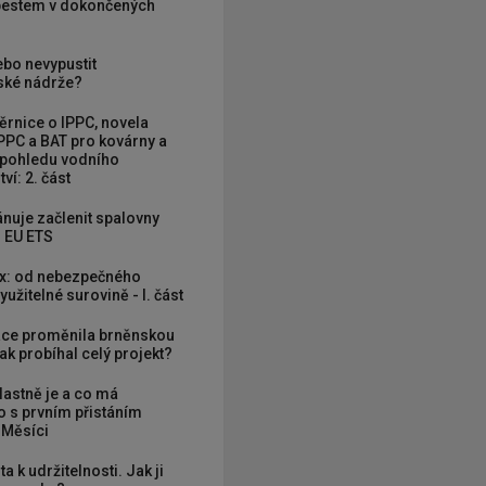
zbestem v dokončených
ebo nevypustit
ké nádrže?
rnice o IPPC, novela
PPC a BAT pro kovárny a
 pohledu vodního
ví: 2. část
nuje začlenit spalovny
 EU ETS
x: od nebezpečného
užitelné surovině - I. část
ce proměnila brněnskou
ak probíhal celý projekt?
vlastně je a co má
 s prvním přistáním
 Měsíci
ta k udržitelnosti. Jak ji