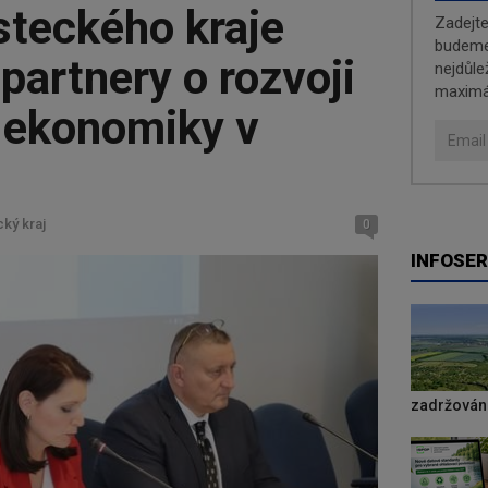
steckého kraje
Zadejt
budeme 
 partnery o rozvoji
nejdůle
maximá
 ekonomiky v
ký kraj
0
INFOSER
zadržování