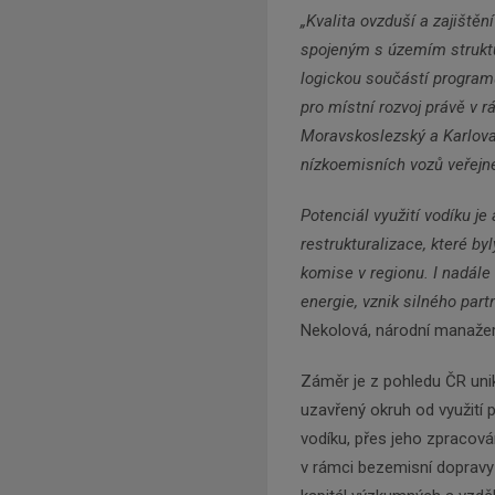
„Kvalita ovzduší a zajiště
spojeným s územím struktu
logickou součástí program
pro místní rozvoj právě v
Moravskoslezský a Karlova
nízkoemisních vozů veřejn
Potenciál využití vodíku je
restrukturalizace, které b
komise v regionu. I nadále
energie, vznik silného part
Nekolová, národní manaže
Záměr je z pohledu ČR unik
uzavřený okruh od využití př
vodíku, přes jeho zpracován
v rámci bezemisní dopravy a