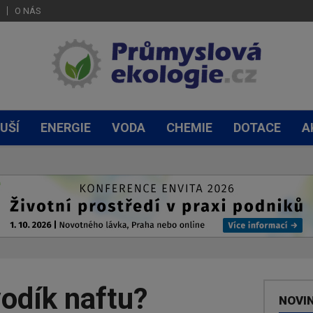
O NÁS
UŠÍ
ENERGIE
VODA
CHEMIE
DOTACE
A
odík naftu?
NOVI