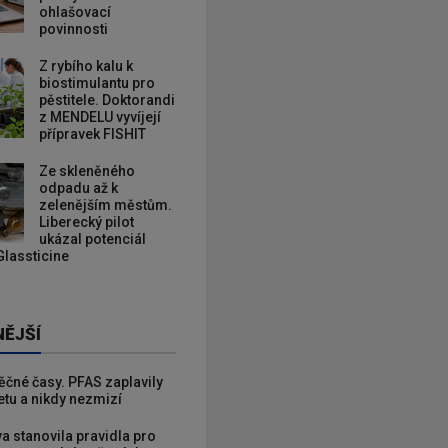
ohlašovací
povinnosti
Z rybího kalu k
biostimulantu pro
pěstitele. Doktorandi
z MENDELU vyvíjejí
přípravek FISHIT
Ze skleněného
odpadu až k
zelenějším městům.
Liberecký pilot
ukázal potenciál
Glassticine
NĚJŠÍ
věčné časy. PFAS zaplavily
etu a nikdy nezmizí
va stanovila pravidla pro