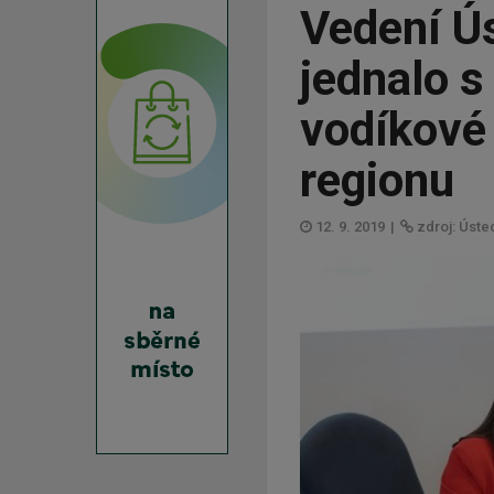
Vedení Ú
jednalo s
vodíkové
regionu
12. 9. 2019
|
zdroj: Ústec