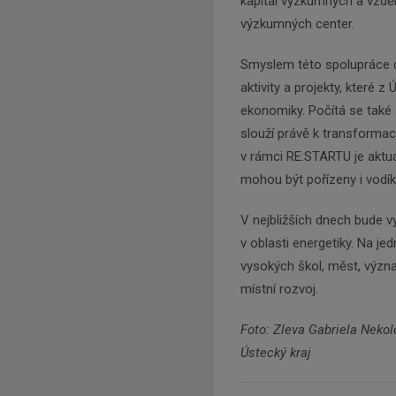
kapitál výzkumných a vzděl
výzkumných center.
Smyslem této spolupráce d
aktivity a projekty, které 
ekonomiky. Počítá se také
slouží právě k transformac
v rámci RE:STARTU je aktuá
mohou být pořízeny i vodí
V nejbližších dnech bude 
v oblasti energetiky. Na je
vysokých škol, měst, význa
místní rozvoj.
Foto: Zleva Gabriela Neko
Ústecký kraj