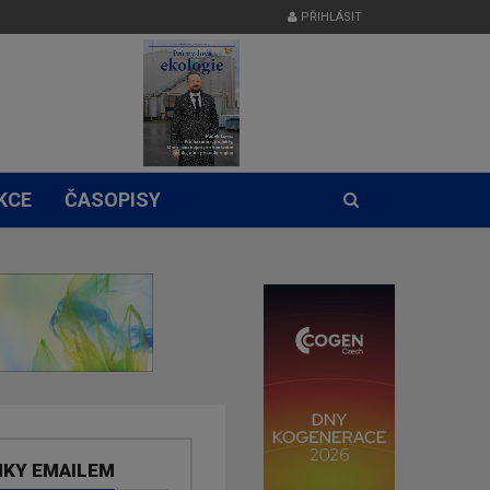
PŘIHLÁSIT
KCE
ČASOPISY
NKY EMAILEM