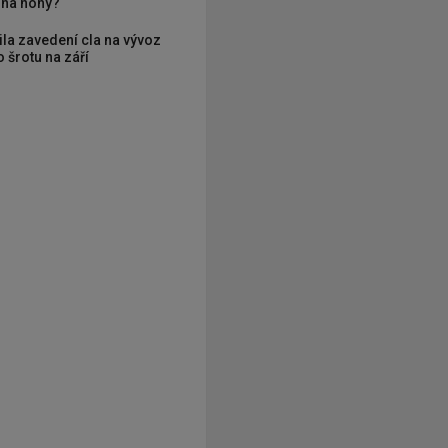
í na nohy?
ila zavedení cla na vývoz
 šrotu na září