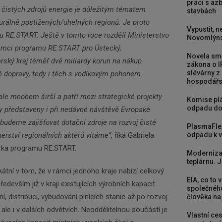
práci s a
ní čistých zdrojů energie je důležitým tématem
stavbách
rálně postižených/uhelných regionů. Je proto
Vypustit, n
u RE:START. Ještě v tomto roce rozdělí Ministerstvo
Novomlýns
 rámci programu RE:START pro Ústecký,
Novela smě
Newsletter
rský kraj téměř dvě miliardy korun na nákup
zákona o I
slévárny z
é dopravy, tedy i těch s vodíkovým pohonem.
hospodářst
Zadejte váš email a my Vám budeme zasílat ty
 ale mnohem širší a patří mezi strategické projekty
Komise plá
nejdůležitější informace, maximálně 1x týdně.
odpadu do
yly představeny i při nedávné návštěvě Evropské
 budeme zajišťovat dotační zdroje na rozvoj čisté
PlasmaFle
odpadu k vy
nerství regionálních aktérů vítáme“
, říká Gabriela
Odebírat
rka programu RE:START.
Moderniza
teplárnu. J
átní v tom, že v rámci jednoho kraje nabízí celkový
EIA, co to 
edevším již v kraji existujících výrobních kapacit
společného
í, distribuci, vybudování plnících stanic až po rozvoj
člověka na
le i v dalších odvětvích. Neoddělitelnou součástí je
Vlastní ces