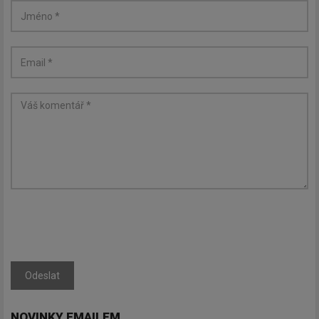
Newsletter
Zadejte váš email a my Vám
budeme zasílat ty nejdůležitější
informace, maximálně 1x týdně.
Odeslat
NOVINKY EMAILEM