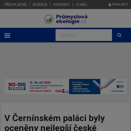
PŘEDPLATNÉ
INZERCE
KONTAKT
O NÁS
PŘIHLÁSIT
V Černínském paláci byly
oceněny nejlepší české