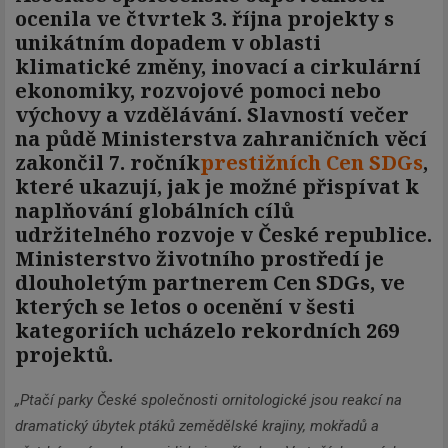
ocenila ve čtvrtek 3. října projekty s
unikátním dopadem v oblasti
klimatické změny, inovací a cirkulární
ekonomiky, rozvojové pomoci nebo
výchovy a vzdělávání. Slavností večer
na půdě Ministerstva zahraničních věcí
zakončil 7. ročník
prestižních Cen SDGs
,
které ukazují, jak je možné přispívat k
naplňování globálních cílů
udržitelného rozvoje v České republice.
Ministerstvo životního prostředí je
dlouholetým partnerem Cen SDGs, ve
kterých se letos o ocenění v šesti
kategoriích ucházelo rekordních 269
projektů.
„Ptačí parky České společnosti ornitologické jsou reakcí na
dramatický úbytek ptáků zemědělské krajiny, mokřadů a