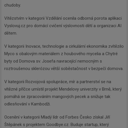
chudoby.
Vítězstvím v kategorii Vzdělání ocenila odborná porota aplikaci
Vyslovuj.cz pro domácí cvičení výslovnosti dětí a organizaci AI
dětem.
V kategorii Inovace, technologie a cirkulární ekonomika zvítězilo
Myco s obalovým materiálem z houbového mycelia a Chytré
byty od Domova sv. Josefa navracející nemocným s
roztroušenou sklerózou větší soběstačnost v bezpečí domova.
V kategorii Rozvojová spolupráce, mír a partnerství se na
vítězné příčce umístil projekt Mendelovy univerzity v Brně, který
pomáhá se zpracováním mangových pecek a snižuje tak
odlesňování v Kambodži.
Ocenění v kategorii Mladý lídr od Forbes Česko získal Jiří
Štěpánek s projektem Goodbye.cz. Buduje startup, který