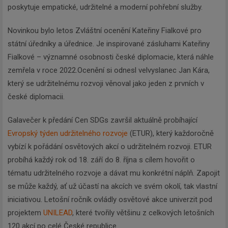
poskytuje empatické, udržitelné a moderní pohřební služby.
Novinkou bylo letos Zvláštní ocenění Kateřiny Fialkové pro
státní úředníky a úřednice. Je inspirované zásluhami Kateřiny
Fialkové – významné osobnosti české diplomacie, která náhle
zemřela v roce 2022.Ocenění si odnesl velvyslanec Jan Kára,
který se udržitelnému rozvoji věnoval jako jeden z prvních v
české diplomacii.
Galavečer k předání Cen SDGs završil aktuálně probíhající
Evropský týden udržitelného rozvoje
(ETUR), který každoročně
vybízí k pořádání osvětových akcí o udržitelném rozvoji. ETUR
probíhá každý rok od 18. září do 8. října s cílem hovořit o
tématu udržitelného rozvoje a dávat mu konkrétní náplň. Zapojit
se může každý, ať už účastí na akcích ve svém okolí, tak vlastní
iniciativou. Letošní ročník ovládly osvětové akce univerzit pod
projektem
UNILEAD
, které tvořily většinu z celkových letošních
120 akcí po celé České republice.