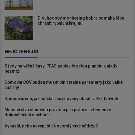
Dlouhodobý monitoring bobra pomáhá lépe
chránit rybniční krajinu
NEJČTENĚJŠÍ
S jedy na věčné časy. PFAS zaplavily celou planetu a nikdy
nezmizí
Domovní ČOV budou muset plnit stejné parametry jako velké
čistírny
Komise určila, jak počítat recyklovaný obsah v PET lahvích
Ministerstva stanovila pravidla pro práci s azbestem v
dokončených stavbách
Vypustit, nebo nevypustit Novomlýnské nádrže?