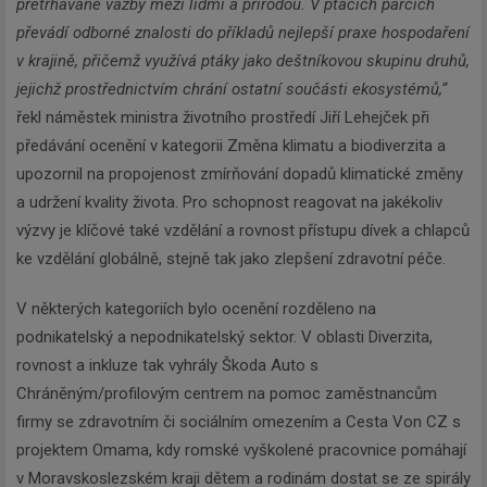
přetrhávané vazby mezi lidmi a přírodou. V ptačích parcích
převádí odborné znalosti do příkladů nejlepší praxe hospodaření
v krajině, přičemž využívá ptáky jako deštníkovou skupinu druhů,
jejichž prostřednictvím chrání ostatní součásti ekosystémů,“
řekl náměstek ministra životního prostředí Jiří Lehejček při
předávání ocenění v kategorii Změna klimatu a biodiverzita a
upozornil na propojenost zmírňování dopadů klimatické změny
a udržení kvality života. Pro schopnost reagovat na jakékoliv
výzvy je klíčové také vzdělání a rovnost přístupu dívek a chlapců
ke vzdělání globálně, stejně tak jako zlepšení zdravotní péče.
V některých kategoriích bylo ocenění rozděleno na
podnikatelský a nepodnikatelský sektor. V oblasti Diverzita,
rovnost a inkluze tak vyhrály Škoda Auto s
Chráněným/profilovým centrem na pomoc zaměstnancům
firmy se zdravotním či sociálním omezením a Cesta Von CZ s
projektem Omama, kdy romské vyškolené pracovnice pomáhají
v Moravskoslezském kraji dětem a rodinám dostat se ze spirály