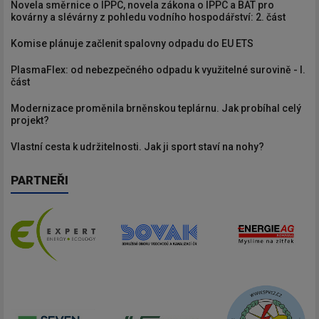
Novela směrnice o IPPC, novela zákona o IPPC a BAT pro
kovárny a slévárny z pohledu vodního hospodářství: 2. část
Komise plánuje začlenit spalovny odpadu do EU ETS
PlasmaFlex: od nebezpečného odpadu k využitelné surovině - I.
část
Modernizace proměnila brněnskou teplárnu. Jak probíhal celý
projekt?
Vlastní cesta k udržitelnosti. Jak ji sport staví na nohy?
PARTNEŘI