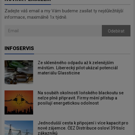
Zadejte váš email a my Vám budeme zasílat ty nejdůležitější
informace, maximálně 1x týdně.
Odebírat
Odebírat
INFOSERVIS
Ze skleněného odpadu až k zelenějším
městům. Liberecký pilot ukázal potenciál
materiálu Glassticine
Na souběh okolností loňského blackoutu se
nelze plně připravit. Firmy mění přístup a
posilují energetickou odolnost
Jednodušší cesta k připojení i více kapacit pro
nové zájemce. ČEZ Distribuce osloví 39 tisíc
zákazníků