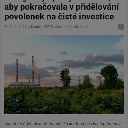
aby pokračovala v přidělování
povolenek na čisté investice
27. 4. 2018
|
autor: TZ Teplárenské sdružení
0
Účastníci čtyřiadvacátého ročníku konference Dny teplárenství