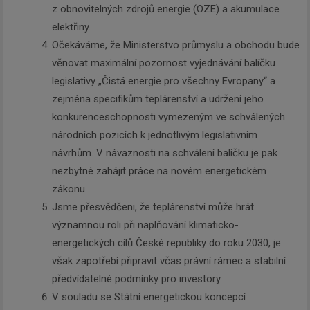
z obnovitelných zdrojů energie (OZE) a akumulace
elektřiny.
Očekáváme, že Ministerstvo průmyslu a obchodu bude
věnovat maximální pozornost vyjednávání balíčku
legislativy „Čistá energie pro všechny Evropany“ a
zejména specifikům teplárenství a udržení jeho
konkurenceschopnosti vymezeným ve schválených
národních pozicích k jednotlivým legislativním
návrhům. V návaznosti na schválení balíčku je pak
nezbytné zahájit práce na novém energetickém
zákonu.
Jsme přesvědčeni, že teplárenství může hrát
významnou roli při naplňování klimaticko-
energetických cílů České republiky do roku 2030, je
však zapotřebí připravit včas právní rámec a stabilní
předvídatelné podmínky pro investory.
V souladu se Státní energetickou koncepcí