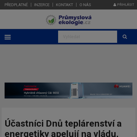
PŘEDPLATNÉ
INZERCE
KONTAKT
O NÁS
PŘIHLÁSIT
Účastníci Dnů teplárenství a
energetiky apelují na vládu,