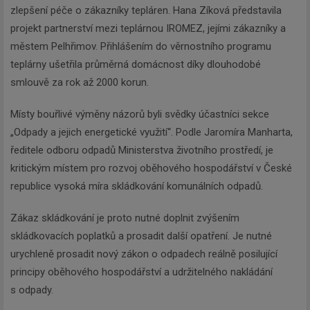
zlepšení péče o zákazníky tepláren. Hana Zíková představila
projekt partnerství mezi teplárnou IROMEZ, jejími zákazníky a
městem Pelhřimov. Přihlášením do věrnostního programu
teplárny ušetřila průměrná domácnost díky dlouhodobé
smlouvě za rok až 2000 korun.
Místy bouřlivé výměny názorů byli svědky účastníci sekce
„Odpady a jejich energetické využití“. Podle Jaromíra Manharta,
ředitele odboru odpadů Ministerstva životního prostředí, je
kritickým místem pro rozvoj oběhového hospodářství v České
republice vysoká míra skládkování komunálních odpadů.
Zákaz skládkování je proto nutné doplnit zvýšením
skládkovacích poplatků a prosadit další opatření. Je nutné
urychleně prosadit nový zákon o odpadech reálně posilující
principy oběhového hospodářství a udržitelného nakládání
s odpady.