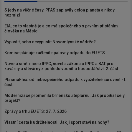
S jedy na věčné časy. PFAS zaplavily celou planetu a nikdy
nezmizí
EIA, co to vlastně je a co má společného s prvním přistáním
člověka na Měsíci
Vypustit, nebo nevypustit Novomlýnské nádrže?
Komise plánuje začlenit spalovny odpadu do EU ETS
Novela směrnice o IPPC, novela zákona o IPPC a BAT pro
kovárny a slévárny z pohledu vodního hospodářství: 2. část
PlasmaFlex: od nebezpečného odpadu k využitelné surovině - I.
část
Modernizace proměnila brněnskou teplárnu. Jak probíhal celý
projekt?
Zprávy o trhu EU ETS: 27. 7. 2026
Vlastní cesta k udržitelnosti. Jak ji sport staví na nohy?