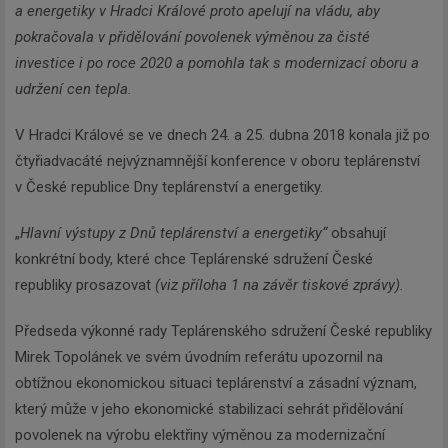
a energetiky v Hradci Králové proto apelují na vládu, aby
pokračovala v přidělování povolenek výměnou za čisté
investice i po roce 2020 a pomohla tak s modernizací oboru a
udržení cen tepla.
V Hradci Králové se ve dnech 24. a 25. dubna 2018 konala již po
čtyřiadvacáté nejvýznamnější konference v oboru teplárenství
v České republice Dny teplárenství a energetiky.
„
Hlavní výstupy z Dnů teplárenství a energetiky“
obsahují
konkrétní body, které chce Teplárenské sdružení České
republiky prosazovat
(viz příloha 1 na závěr tiskové zprávy).
Předseda výkonné rady Teplárenského sdružení České republiky
Mirek Topolánek ve svém úvodním referátu upozornil na
obtížnou ekonomickou situaci teplárenství a zásadní význam,
který může v jeho ekonomické stabilizaci sehrát přidělování
povolenek na výrobu elektřiny výměnou za modernizační