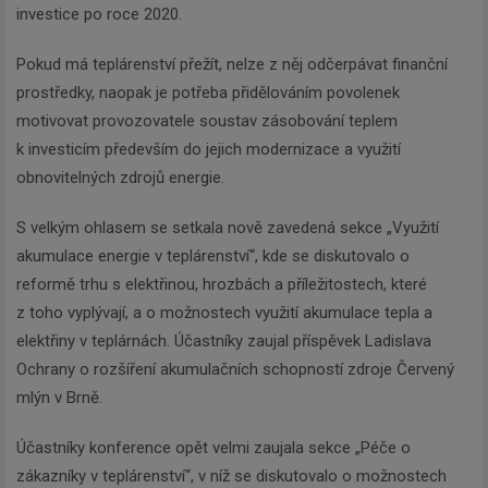
investice po roce 2020.
Pokud má teplárenství přežít, nelze z něj odčerpávat finanční
prostředky, naopak je potřeba přidělováním povolenek
motivovat provozovatele soustav zásobování teplem
k investicím především do jejich modernizace a využití
obnovitelných zdrojů energie.
S velkým ohlasem se setkala nově zavedená sekce „Využití
akumulace energie v teplárenství“, kde se diskutovalo o
reformě trhu s elektřinou, hrozbách a příležitostech, které
z toho vyplývají, a o možnostech využití akumulace tepla a
elektřiny v teplárnách. Účastníky zaujal příspěvek Ladislava
Ochrany o rozšíření akumulačních schopností zdroje Červený
mlýn v Brně.
Účastníky konference opět velmi zaujala sekce „Péče o
zákazníky v teplárenství“, v níž se diskutovalo o možnostech