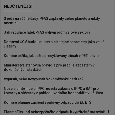
NEJČTENĚJŠÍ
S jedy na věčné časy. PFAS zaplavily celou planetu a nikdy
nezmizí
Jak regulace látek PFAS ovlivní průmyslové sektory
Domovní ČOV budou muset plnit stejné parametry jako velké
čistírny
Komise určila, jak počítat recyklovaný obsah v PET lahvích
Ministerstva stanovila pravidla pro práci s azbestem v
dokončených stavbách
Vypustit, nebo nevypustit Novomlýnské nádrže?
Novela směrnice o IPPC, novela zákona o IPPC a BAT pro
kovárny a slévárny z pohledu vodního hospodářství: 2. část
Komise plánuje začlenit spalovny odpadu do EU ETS
PlasmaFlex: od nebezpečného odpadu k využitelné surovině - I.