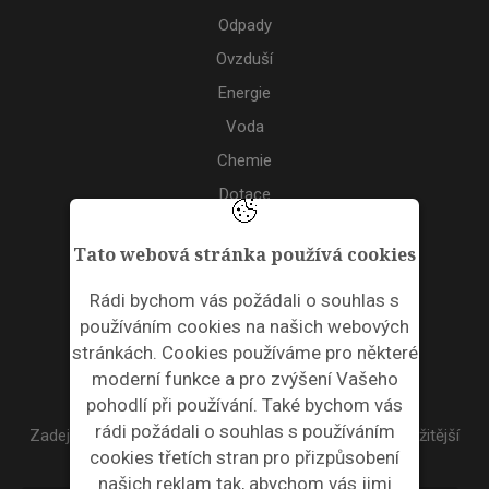
Odpady
Ovzduší
Energie
Voda
Chemie
Dotace
Akce
Tato webová stránka používá cookies
TAGS
Rádi bychom vás požádali o souhlas s
používáním cookies na našich webových
ODPADNÍ PLASTY
stránkách. Cookies používáme pro některé
moderní funkce a pro zvýšení Vašeho
NEWSLETTER
pohodlí při používání. Také bychom vás
rádi požádali o souhlas s používáním
Zadejte váš email a my Vám budeme zasílat ty nejdůležitější
cookies třetích stran pro přizpůsobení
informace, maximálně 1x týdně.
našich reklam tak, abychom vás jimi