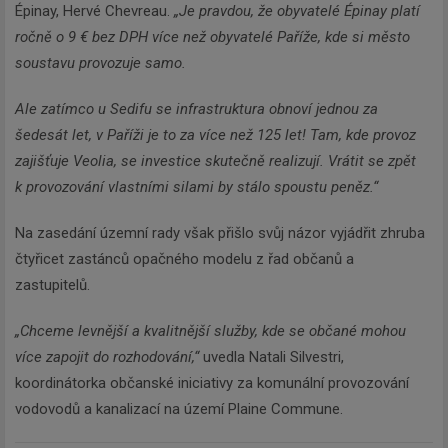
Épinay, Hervé Chevreau.
„Je pravdou, že obyvatelé Épinay platí
ročně o 9 € bez DPH více než obyvatelé Paříže, kde si město
soustavu provozuje samo.
Ale zatímco u Sedifu se infrastruktura obnoví jednou za
šedesát let, v Paříži je to za více než 125 let! Tam, kde provoz
zajišťuje Veolia, se investice skutečně realizují. Vrátit se zpět
k provozování vlastními silami by stálo spoustu peněz.“
Na zasedání územní rady však přišlo svůj názor vyjádřit zhruba
čtyřicet zastánců opačného modelu z řad občanů a
zastupitelů.
„Chceme levnější a kvalitnější služby, kde se občané mohou
více zapojit do rozhodování,“
uvedla Natali Silvestri,
koordinátorka občanské iniciativy za komunální provozování
vodovodů a kanalizací na území Plaine Commune.