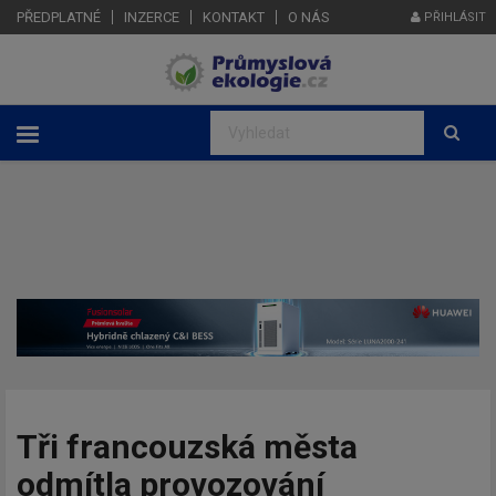
PŘEDPLATNÉ
INZERCE
KONTAKT
O NÁS
PŘIHLÁSIT
Tři francouzská města
odmítla provozování