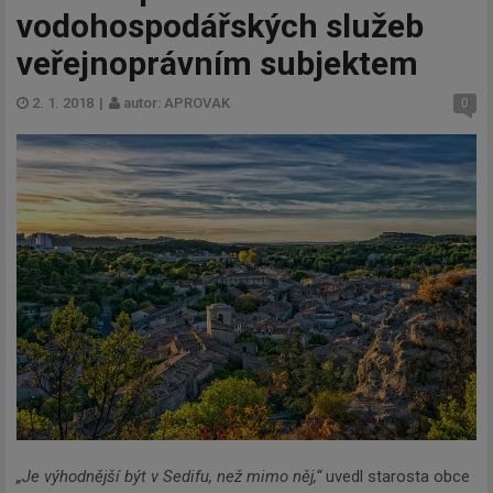
vodohospodářských služeb
veřejnoprávním subjektem
2. 1. 2018
|
autor: APROVAK
0
„Je výhodnější být v Sedifu, než mimo něj,“
uvedl starosta obce