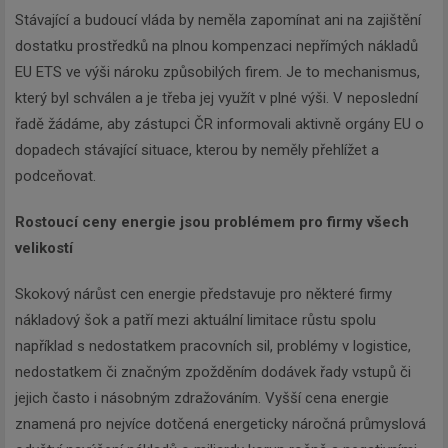
Stávající a budoucí vláda by neměla zapomínat ani na zajištění
dostatku prostředků na plnou kompenzaci nepřímých nákladů
EU ETS ve výši nároku způsobilých firem. Je to mechanismus,
který byl schválen a je třeba jej využít v plné výši. V neposlední
řadě žádáme, aby zástupci ČR informovali aktivně orgány EU o
dopadech stávající situace, kterou by neměly přehlížet a
podceňovat.
Rostoucí ceny energie jsou problémem pro firmy všech
velikostí
Skokový nárůst cen energie představuje pro některé firmy
nákladový šok a patří mezi aktuální limitace růstu spolu
například s nedostatkem pracovních sil, problémy v logistice,
nedostatkem či značným zpožděním dodávek řady vstupů či
jejich často i násobným zdražováním. Vyšší cena energie
znamená pro nejvíce dotčená energeticky náročná průmyslová