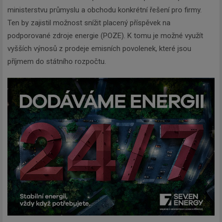
ministerstvu průmyslu a obchodu konkrétní řešení pro firmy.
Ten by zajistil možnost snížit placený příspěvek na
podporované zdroje energie (POZE). K tomu je možné využít
vyšších výnosů z prodeje emisních povolenek, které jsou
příjmem do státního rozpočtu.