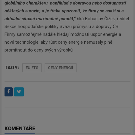
globálního charakteru, například s dopravou nebo dostupností
některých surovin, a je třeba upozornit, že firmy se snaží si s
aktuální situací maximálně poradit,“
říká Bohuslav Čížek, ředitel
Sekce hospodářské politiky Svazu průmyslu a dopravy ČR.
Firmy samozřejmě nadále hledají možnosti úspor energie a
nové technologie, aby růst ceny energie nemusely plně
promítnout do ceny svých výrobků.
TAGY:
EU ETS
CENY ENERGIÍ
Newsletter
Zadejte váš email a my Vám
budeme zasílat ty nejdůležitější
KOMENTÁŘE
informace, maximálně 1x týdně.