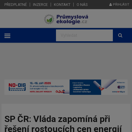
PŘEDPLATNÉ
INZERCE
KONTAKT
O NÁS
PŘIHLÁSIT
SP ČR: Vláda zapomíná při
řešení rostoucích cen energií