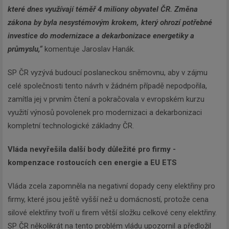
které dnes využívají téměř 4 miliony obyvatel ČR. Změna
zákona by byla nesystémovým krokem, který ohrozí potřebné
investice do modernizace a dekarbonizace energetiky a
průmyslu,“
komentuje Jaroslav Hanák.
SP ČR vyzývá budoucí poslaneckou sněmovnu, aby v zájmu
celé společnosti tento návrh v žádném případě nepodpořila,
zamítla jej v prvním čtení a pokračovala v evropském kurzu
využití výnosů povolenek pro modernizaci a dekarbonizaci
kompletní technologické základny ČR.
Vláda nevyřešila další body důležité pro firmy -
kompenzace rostoucích cen energie a EU ETS
Vláda zcela zapomněla na negativní dopady ceny elektřiny pro
firmy, které jsou ještě vyšší než u domácností, protože cena
silové elektřiny tvoří u firem větší složku celkové ceny elektřiny.
SP ČR několikrát na tento problém vládu upozornil a předložil