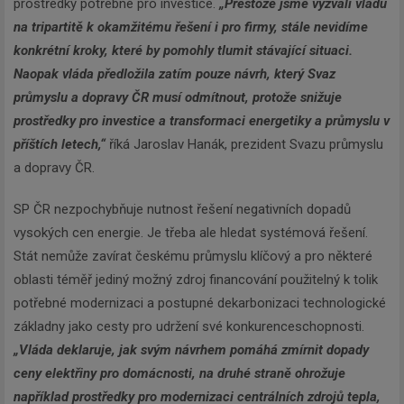
prostředky potřebné pro investice.
„Přestože jsme vyzvali vládu
na tripartitě k okamžitému řešení i pro firmy, stále nevidíme
konkrétní kroky, které by pomohly tlumit stávající situaci.
Naopak vláda předložila zatím pouze návrh, který Svaz
průmyslu a dopravy ČR musí odmítnout, protože snižuje
prostředky pro investice a transformaci energetiky a průmyslu v
příštích letech,“
říká Jaroslav Hanák, prezident Svazu průmyslu
a dopravy ČR.
SP ČR nezpochybňuje nutnost řešení negativních dopadů
vysokých cen energie. Je třeba ale hledat systémová řešení.
Stát nemůže zavírat českému průmyslu klíčový a pro některé
oblasti téměř jediný možný zdroj financování použitelný k tolik
potřebné modernizaci a postupné dekarbonizaci technologické
základny jako cesty pro udržení své konkurenceschopnosti.
„Vláda deklaruje, jak svým návrhem pomáhá zmírnit dopady
ceny elektřiny pro domácnosti, na druhé straně ohrožuje
například prostředky pro modernizaci centrálních zdrojů tepla,