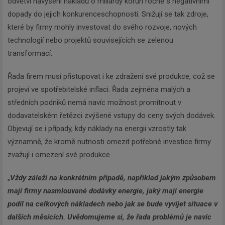
odvětví navýšení nákladů o miliardy korun ročně s negativními
dopady do jejich konkurenceschopnosti. Snižují se tak zdroje,
které by firmy mohly investovat do svého rozvoje, nových
technologií nebo projektů souvisejících se zelenou
transformací.
Řada firem musí přistupovat i ke zdražení své produkce, což se
projeví ve spotřebitelské inflaci. Řada zejména malých a
středních podniků nemá navíc možnost promítnout v
dodavatelském řetězci zvýšené vstupy do ceny svých dodávek.
Objevují se i případy, kdy náklady na energii vzrostly tak
významně, že kromě nutnosti omezit potřebné investice firmy
zvažují i omezení své produkce.
„
Vždy záleží na konkrétním případě, například jakým způsobem
mají firmy nasmlouvané dodávky energie, jaký mají energie
podíl na celkových nákladech nebo jak se bude vyvíjet situace v
dalších měsících. Uvědomujeme si, že řada problémů je navíc