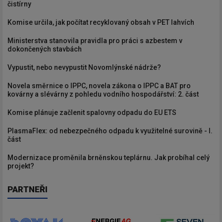
čistírny
Komise určila, jak počítat recyklovaný obsah v PET lahvích
Ministerstva stanovila pravidla pro práci s azbestem v
dokončených stavbách
Vypustit, nebo nevypustit Novomlýnské nádrže?
Novela směrnice o IPPC, novela zákona o IPPC a BAT pro
kovárny a slévárny z pohledu vodního hospodářství: 2. část
Komise plánuje začlenit spalovny odpadu do EU ETS
PlasmaFlex: od nebezpečného odpadu k využitelné surovině - I.
část
Modernizace proměnila brněnskou teplárnu. Jak probíhal celý
projekt?
PARTNEŘI