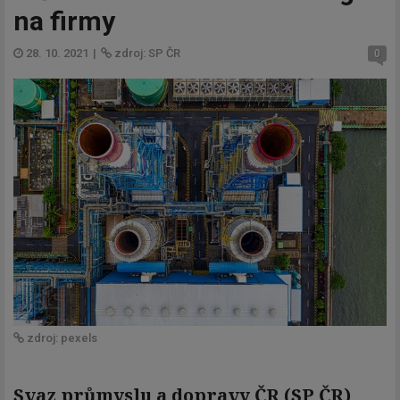
na firmy
28. 10. 2021
|
zdroj: SP ČR
0
zdroj: pexels
Svaz průmyslu a dopravy ČR (SP ČR)