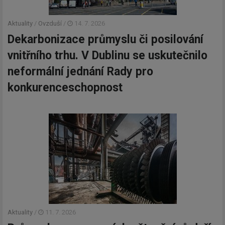
Aktuality
/
Ovzduší
/
14. 7. 2026
Dekarbonizace průmyslu či posilování
vnitřního trhu. V Dublinu se uskutečnilo
neformální jednání Rady pro
konkurenceschopnost
Aktuality
/
11. 7. 2026