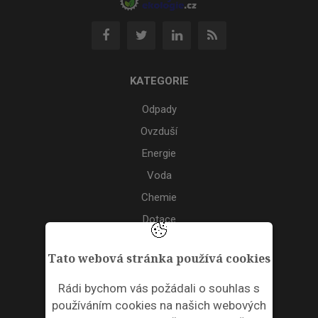
KATEGORIE
Odpady
Ovzduší
Energie
Voda
Chemie
Dotace
Akce
Tato webová stránka používá cookies
TAGS
Rádi bychom vás požádali o souhlas s
používáním cookies na našich webových
ODPADNÍ PLASTY