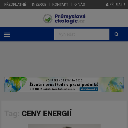
PŘEDPLATNÉ
INZERCE
KONTAKT
O NÁS
PŘIHLÁSIT
Tag:
CENY ENERGIÍ