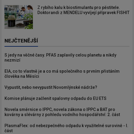
Z rybího kalu k biostimulantu pro pěstitele.
Doktorandi z MENDELU vyvíjejí přípravek FISHIT
NEJČTENĚJŠÍ
S jedy na věčné časy. PFAS zaplavily celou planetu a nikdy
nezmizí
EIA, co to vlastně je a co má společného s prvním přistáním
člověka na Měsíci
Vypustit, nebo nevypustit Novomlýnské nádrže?
Komise plánuje začlenit spalovny odpadu do EU ETS
Novela směrnice o IPPC, novela zákona o IPPC a BAT pro
kovárny a slévárny z pohledu vodního hospodářství: 2. část
PlasmaFlex: od nebezpečného odpadu k využitelné surovině - I.
část