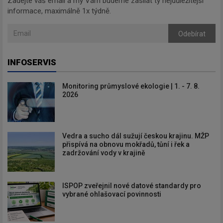
Zadejte váš email a my Vám budeme zasílat ty nejdůležitější
informace, maximálně 1x týdně.
Odebírat
INFOSERVIS
Newsletter
Monitoring průmyslové ekologie | 1. - 7. 8.
2026
Zadejte váš email a my Vám
budeme zasílat ty nejdůležitější
Vedra a sucho dál sužují českou krajinu. MŽP
přispívá na obnovu mokřadů, tůní i řek a
informace, maximálně 1x týdně.
zadržování vody v krajině
ISPOP zveřejnil nové datové standardy pro
vybrané ohlašovací povinnosti
Odebírat