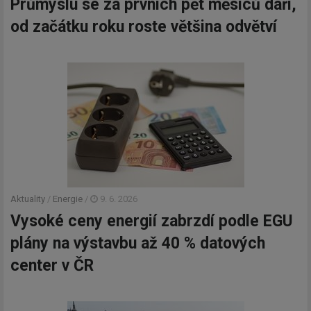
Průmyslu se za prvních pět měsíců daří,
od začátku roku roste většina odvětví
Aktuality
/
Energie
/
9. 6. 2026
Vysoké ceny energií zabrzdí podle EGU
plány na výstavbu až 40 % datových
center v ČR