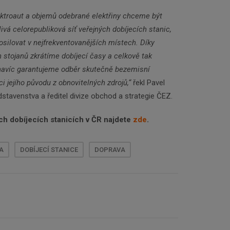
ektroaut a objemů odebrané elektřiny chceme být
livá celorepubliková síť veřejných dobíjecích stanic,
silovat v nejfrekventovanějších místech. Díky
 stojanů zkrátíme dobíjecí časy a celkově tak
navíc garantujeme odběr skutečně bezemisní
kaci jejího původu z obnovitelných zdrojů,“
řekl Pavel
stavenstva a ředitel divize obchod a strategie ČEZ.
ch dobíjecích stanicích v ČR najdete
zde
.
A
DOBÍJECÍ STANICE
DOPRAVA