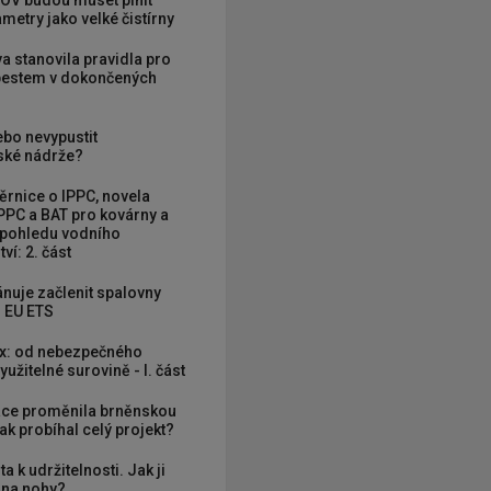
OV budou muset plnit
metry jako velké čistírny
va stanovila pravidla pro
zbestem v dokončených
ebo nevypustit
ké nádrže?
rnice o IPPC, novela
PPC a BAT pro kovárny a
 pohledu vodního
ví: 2. část
nuje začlenit spalovny
 EU ETS
x: od nebezpečného
užitelné surovině - I. část
ce proměnila brněnskou
ak probíhal celý projekt?
ta k udržitelnosti. Jak ji
í na nohy?