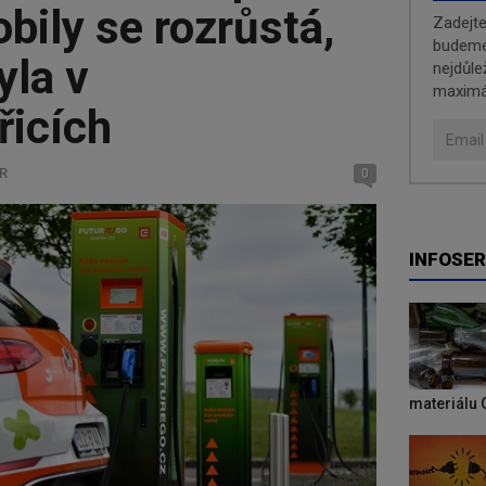
bily se rozrůstá,
Zadejt
budeme 
yla v
nejdůle
maximá
icích
ČR
0
INFOSER
materiálu 