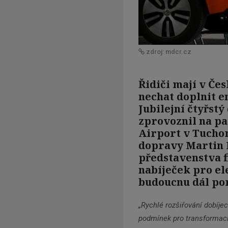
zdroj: mdcr.cz
Řidiči mají v Če
nechat doplnit e
Jubilejní čtyřstý
zprovoznil na p
Airport v Tuchom
dopravy Martin 
představenstva f
nabíječek pro el
budoucnu dál por
„Rychlé rozšiřování dobíjec
podmínek pro transformaci