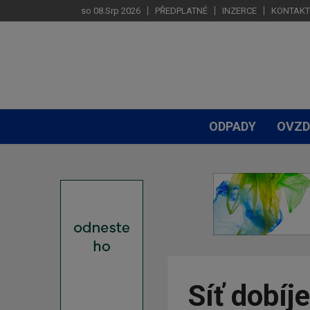
so 08.Srp 2026
PŘEDPLATNÉ
INZERCE
KONTAKT
ODPADY
OVZD
Síť dobíj