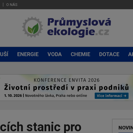
O NÁS
UŠÍ
ENERGIE
VODA
CHEMIE
DOTACE
A
ecích stanic pro
NOVI