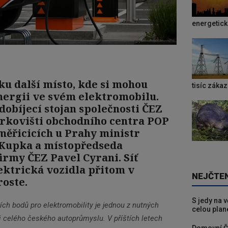
energetic
sku další místo, kde si mohou
tisíc záka
nergii ve svém elektromobilu.
 dobíjecí stojan společnosti ČEZ
arkovišti obchodního centra POP
ěřicicích u Prahy ministr
Kupka a místopředseda
irmy ČEZ Pavel Cyrani. Síť
ektrická vozidla přitom v
NEJČTE
oste.
S jedy na 
ích bodů pro elektromobility je jednou z nutných
celou plan
 celého českého autoprůmyslu. V příštích letech