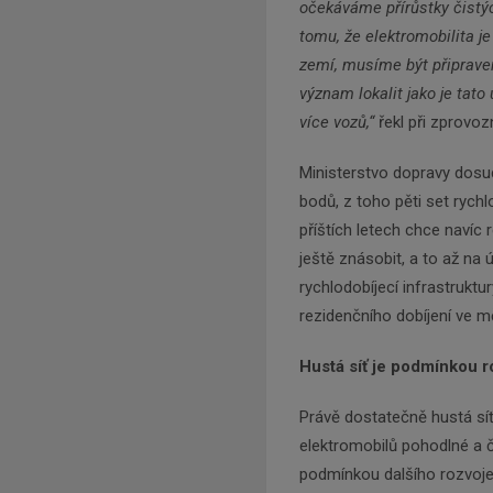
očekáváme přírůstky čistýc
tomu, že elektromobilita je
zemí, musíme být připraven
význam lokalit jako je tato
více vozů,“
řekl při zprovoz
Ministerstvo dopravy dosud
bodů, z toho pěti set rychl
příštích letech chce navíc 
ještě znásobit, a to až na
rychlodobíjecí infrastruktur
rezidenčního dobíjení ve m
Hustá síť je podmínkou r
Právě dostatečně hustá síť
elektromobilů pohodlné a
podmínkou dalšího rozvoje 