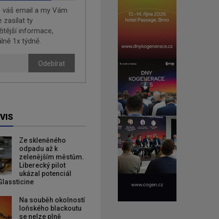
e váš email a my Vám
zasílat ty
žitější informace,
lně 1x týdně.
Odebírat
VIS
Ze skleněného
odpadu až k
zelenějším městům.
Liberecký pilot
ukázal potenciál
Glassticine
Na souběh okolností
loňského blackoutu
se nelze plně