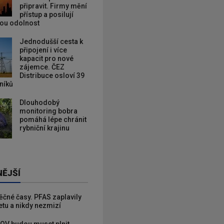
připravit. Firmy mění
přístup a posilují
kou odolnost
Jednodušší cesta k
připojení i více
kapacit pro nové
zájemce. ČEZ
Distribuce osloví 39
zníků
Dlouhodobý
monitoring bobra
pomáhá lépe chránit
rybniční krajinu
NĚJŠÍ
věčné časy. PFAS zaplavily
etu a nikdy nezmizí