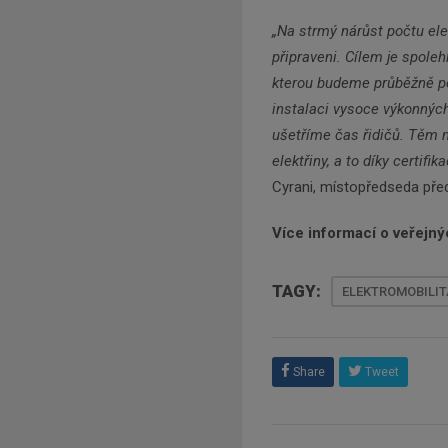
„Na strmý nárůst počtu el
připraveni. Cílem je spoleh
kterou budeme průběžně po
instalaci vysoce výkonných
ušetříme čas řidičů. Těm 
elektřiny, a to díky certifi
Cyrani, místopředseda před
Více informací o veřejný
TAGY:
ELEKTROMOBILIT
Share
Tweet