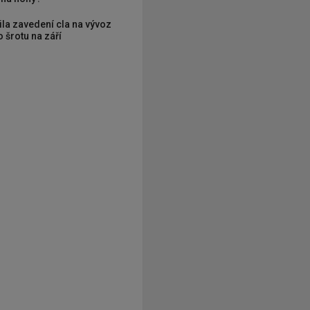
ila zavedení cla na vývoz
 šrotu na září