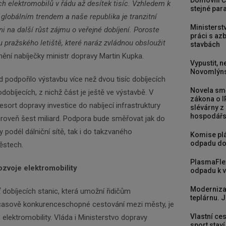
Domovní Č
h elektromobilů v řádu až desítek tisíc. Vzhledem k
stejné para
 globálním trendem a naše republika je tranzitní
Ministerst
i na další růst zájmu o veřejné dobíjení. Poroste
práci s a
 u pražského letiště, které naráz zvládnou obsloužit
stavbách
nění nabíječky ministr dopravy Martin Kupka.
Vypustit, n
Novomlýns
 podpořilo výstavbu více než dvou tisíc dobíjecích
Novela smě
odobíjecích, z nichž část je ještě ve výstavbě. V
zákona o I
resort dopravy investice do nabíjecí infrastruktury
slévárny z
hospodářst
 úroveň šest miliard. Podpora bude směřovat jak do
y podél dálniční sítě, tak i do takzvaného
Komise plá
odpadu do
ěstech.
PlasmaFle
ozvoje elektromobility
odpadu k vy
Moderniza
 dobíjecích stanic, která umožní řidičům
teplárnu. J
 časově konkurenceschopné cestování mezi městy, je
Vlastní ces
elektromobility. Vláda i Ministerstvo dopravy
sport stav