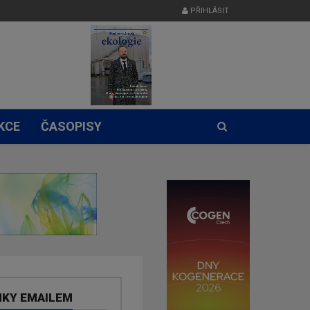
PŘIHLÁSIT
KCE
ČASOPISY
NKY EMAILEM