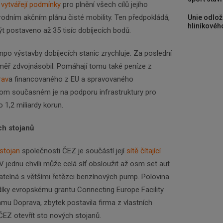
a
vytvářejí podmínky
pro plnění všech cílů jejího
odním akčním plánu čisté mobility. Ten předpokládá,
Unie odlož
hliníkového
t postaveno až 35 tisíc dobíjecích bodů.
Newsletter
po výstavby dobíjecích stanic zrychluje. Za poslední
éměř zdvojnásobil. Pomáhají tomu také peníze z
Zadejte váš email a my Vám budeme zasílat ty
rav
a financovaného z EU a spravovaného
nejdůležitější informace, maximálně 1x týdně.
tom současném je na podporu infrastruktury pro
o 1,2 miliardy korun.
Odebírat
ch stojanů
 stojan
společnosti ČEZ je součástí její
sítě čítající
. V jednu chvíli může celá síť obsloužit až osm set aut
telná s většími řetězci benzínových pump. Polovina
a díky evropskému grantu Connecting Europe Facility
mu Doprava, zbytek postavila firma z vlastních
EZ otevřít sto nových stojanů.