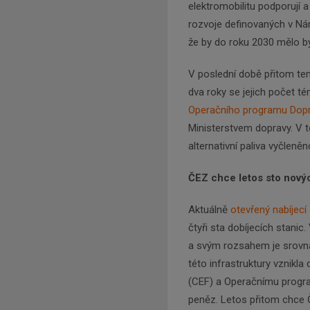
elektromobilitu podporují 
rozvoje definovaných v Nár
že by do roku 2030 mělo bý
V poslední době přitom tem
dva roky se jejich počet t
Operačního programu Dop
Ministerstvem dopravy. V 
alternativní paliva vyčleněn
ČEZ chce letos sto nový
Aktuálně
otevřený nabíjecí
čtyři sta dobíjecích stanic
a svým rozsahem je srovna
této infrastruktury vznikl
(CEF) a Operačnímu progra
peněz. Letos přitom chce Č