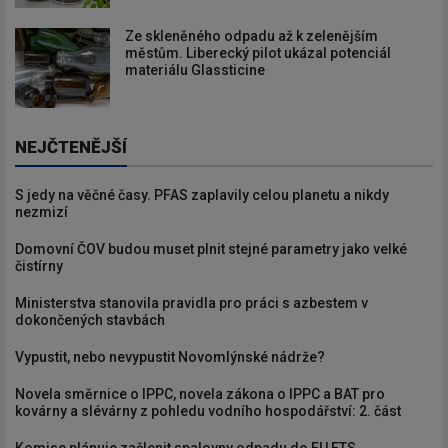
Ze skleněného odpadu až k zelenějším
městům. Liberecký pilot ukázal potenciál
materiálu Glassticine
NEJČTENĚJŠÍ
S jedy na věčné časy. PFAS zaplavily celou planetu a nikdy
nezmizí
Domovní ČOV budou muset plnit stejné parametry jako velké
čistírny
Ministerstva stanovila pravidla pro práci s azbestem v
dokončených stavbách
Vypustit, nebo nevypustit Novomlýnské nádrže?
Novela směrnice o IPPC, novela zákona o IPPC a BAT pro
kovárny a slévárny z pohledu vodního hospodářství: 2. část