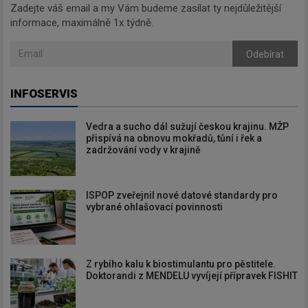
Zadejte váš email a my Vám budeme zasílat ty nejdůležitější
informace, maximálně 1x týdně.
Odebírat
INFOSERVIS
Vedra a sucho dál sužují českou krajinu. MŽP
přispívá na obnovu mokřadů, tůní i řek a
zadržování vody v krajině
ISPOP zveřejnil nové datové standardy pro
vybrané ohlašovací povinnosti
Z rybího kalu k biostimulantu pro pěstitele.
Doktorandi z MENDELU vyvíjejí přípravek FISHIT