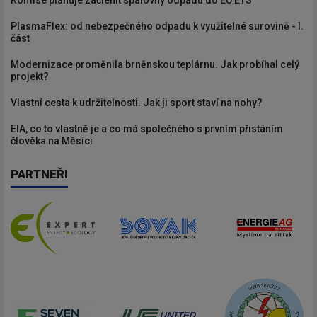
Komise plánuje začlenit spalovny odpadu do EU ETS
PlasmaFlex: od nebezpečného odpadu k využitelné surovině - I.
část
Modernizace proměnila brněnskou teplárnu. Jak probíhal celý
projekt?
Vlastní cesta k udržitelnosti. Jak ji sport staví na nohy?
EIA, co to vlastně je a co má společného s prvním přistáním
člověka na Měsíci
PARTNEŘI