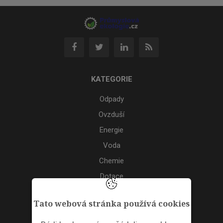
KATEGORIE
Odpady
Ovzduší
Energie
Voda
Chemie
Dotace
Akce
Tato webová stránka používá cookies
TAGS