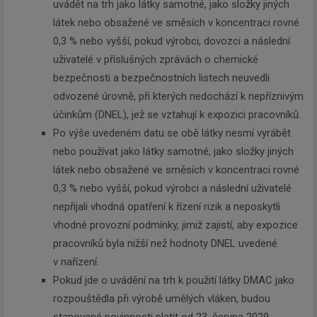
uvádět na trh jako látky samotné, jako složky jiných
látek nebo obsažené ve směsích v koncentraci rovné
0,3 % nebo vyšší, pokud výrobci, dovozci a následní
uživatelé v příslušných zprávách o chemické
bezpečnosti a bezpečnostních listech neuvedli
odvozené úrovně, při kterých nedochází k nepříznivým
účinkům (DNEL), jež se vztahují k expozici pracovníků.
Po výše uvedeném datu se obě látky nesmí vyrábět
nebo používat jako látky samotné, jako složky jiných
látek nebo obsažené ve směsích v koncentraci rovné
0,3 % nebo vyšší, pokud výrobci a následní uživatelé
nepřijali vhodná opatření k řízení rizik a neposkytli
vhodné provozní podmínky, jimiž zajistí, aby expozice
pracovníků byla nižší než hodnoty DNEL uvedené
v nařízení.
Pokud jde o uvádění na trh k použití látky DMAC jako
rozpouštědla při výrobě umělých vláken, budou