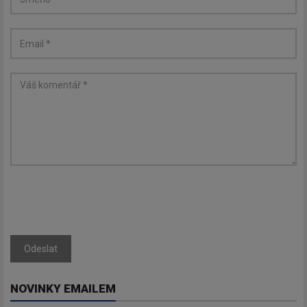
Newsletter
Zadejte váš email a my Vám
budeme zasílat ty nejdůležitější
informace, maximálně 1x týdně.
Odebírat
Odeslat
NOVINKY EMAILEM