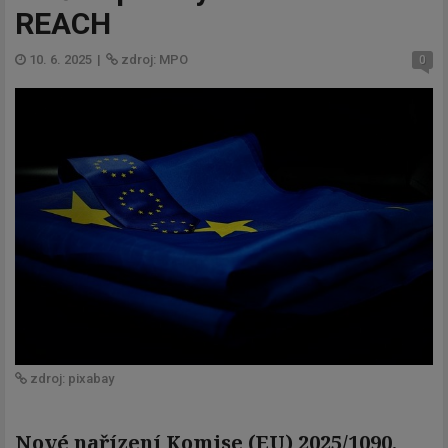
REACH
10. 6. 2025
|
zdroj: MPO
0
zdroj: pixabay
Nové nařízení Komise (EU) 2025/1090,