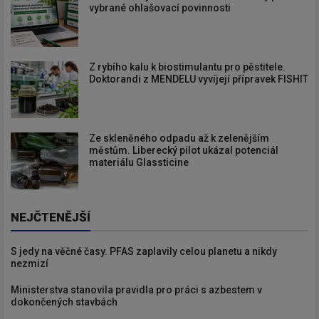
vybrané ohlašovací povinnosti
Z rybího kalu k biostimulantu pro pěstitele.
Doktorandi z MENDELU vyvíjejí přípravek FISHIT
Ze skleněného odpadu až k zelenějším
městům. Liberecký pilot ukázal potenciál
materiálu Glassticine
NEJČTENĚJŠÍ
S jedy na věčné časy. PFAS zaplavily celou planetu a nikdy
nezmizí
Ministerstva stanovila pravidla pro práci s azbestem v
dokončených stavbách