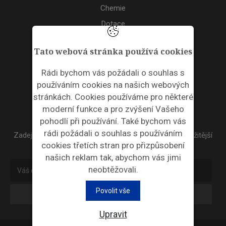
Chemie
Dotace
Akce
Tato webová stránka používá cookies
TAGS
Rádi bychom vás požádali o souhlas s
používáním cookies na našich webových
ODPADNÍ PLASTY
stránkách. Cookies používáme pro některé
moderní funkce a pro zvýšení Vašeho
NEWSLETTER
pohodlí při používání. Také bychom vás
rádi požádali o souhlas s používáním
Zadejte váš email a my Vám budeme zasílat ty nejdůležitější
cookies třetích stran pro přizpůsobení
informace, maximálně 1x týdně.
našich reklam tak, abychom vás jimi
neobtěžovali.
Povolit vše
Odebírat
Upravit