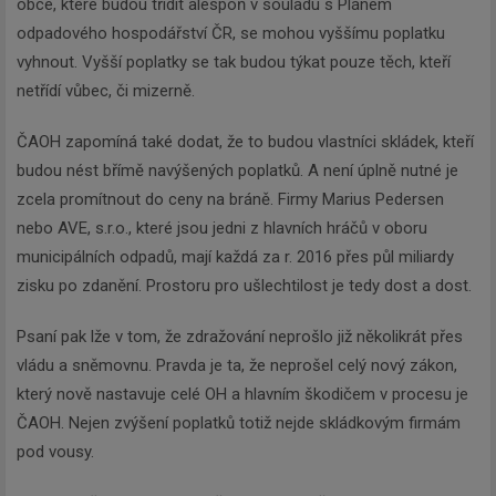
obce, které budou třídit alespoň v souladu s Plánem
odpadového hospodářství ČR, se mohou vyššímu poplatku
vyhnout. Vyšší poplatky se tak budou týkat pouze těch, kteří
netřídí vůbec, či mizerně.
ČAOH zapomíná také dodat, že to budou vlastníci skládek, kteří
budou nést břímě navýšených poplatků. A není úplně nutné je
zcela promítnout do ceny na bráně. Firmy Marius Pedersen
nebo AVE, s.r.o., které jsou jedni z hlavních hráčů v oboru
municipálních odpadů, mají každá za r. 2016 přes půl miliardy
zisku po zdanění. Prostoru pro ušlechtilost je tedy dost a dost.
Psaní pak lže v tom, že zdražování neprošlo již několikrát přes
vládu a sněmovnu. Pravda je ta, že neprošel celý nový zákon,
který nově nastavuje celé OH a hlavním škodičem v procesu je
ČAOH. Nejen zvýšení poplatků totiž nejde skládkovým firmám
pod vousy.