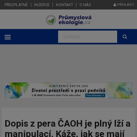
PŘEDPLATNÉ
INZERCE
KONTAKT
O NÁS
PŘIHLÁSIT
Dopis z pera ČAOH je plný lží a
manipulací. Káže, jak se mají