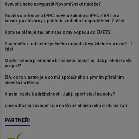
Vypustit, nebo nevypustit Novomlýnské nádrže?
Novela směrnice o IPPC, novela zákona o IPPC a BAT pro
kovárny a slévárny z pohledu vodního hospodářství: 2. část
Komise plánuje začlenit spalovny odpadu do EU ETS
PlasmaFlex: od nebezpečného odpadu k využitelné surovině - I.
část
Modernizace proměnila brněnskou teplárnu. Jak probíhal celý
projekt?
EIA, co to vlastně je a co má společného s prvním přistáním
člověka na Měsíci
Vlastní cesta k udržitelnosti. Jak ji sport staví na nohy?
Unie odložila zavedení cla na vývoz hliníkového šrotu na září
PARTNEŘI