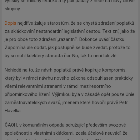
vytiskly se miliony letáčků a ty pak padaly z nebe na hlavy cílové
skupiny.
Dopis
nejdříve žaluje starostům, že se chystá zdražení poplatků
za skládkování nestandardní legislativní cestou. Text zní, jako že
je pro obce toto zdražení „razantní“. Dokonce uvádí částku.
Zapomíná ale dodat, jak postupně se bude zvedat, protože to
by si mohl kdekterý starosta říci: No, tak to není tak zlé.
Nehledě na to, že návrh poplatků právě kopíruje kompromis,
který byl v rámci návrhu nového zákona odsouhlasen prakticky
všemi relevantními stranami v rámci meziresortního
připomínkového řízení. Výjimkou byla v zásadě opět pouze Unie
zaměstnavatelských svazů, jménem které hovořil právě Petr
Havelka.
ČAOH, v komunálním odpadu sdružující především svozové
společnosti s vlastními skládkami, zcela účelově neuvádí, že