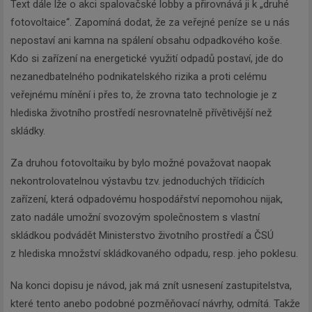
Text dále lže o akci spalovačské lobby a přirovnává ji k „druhé
fotovoltaice“. Zapomíná dodat, že za veřejné peníze se u nás
nepostaví ani kamna na spálení obsahu odpadkového koše.
Kdo si zařízení na energetické využití odpadů postaví, jde do
nezanedbatelného podnikatelského rizika a proti celému
veřejnému mínění i přes to, že zrovna tato technologie je z
hlediska životního prostředí nesrovnatelně přívětivější než
skládky.
Newsletter
Za druhou fotovoltaiku by bylo možné považovat naopak
nekontrolovatelnou výstavbu tzv. jednoduchých třídicích
Zadejte váš email a my Vám
zařízení, která odpadovému hospodářství nepomohou nijak,
budeme zasílat ty nejdůležitější
zato nadále umožní svozovým společnostem s vlastní
informace, maximálně 1x týdně.
skládkou podvádět Ministerstvo životního prostředí a ČSÚ
z hlediska množství skládkovaného odpadu, resp. jeho poklesu.
Na konci dopisu je návod, jak má znít usnesení zastupitelstva,
které tento anebo podobné pozměňovací návrhy, odmítá. Takže
Odebírat