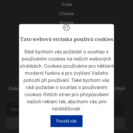
Voda
Chemie
Dotace
Akce
Tato webová stránka používá cookies
TAGS
Rádi bychom vás požádali o souhlas s
používáním cookies na našich webových
ODPADNÍ PLASTY
stránkách. Cookies používáme pro některé
moderní funkce a pro zvýšení Vašeho
NEWSLETTER
pohodlí při používání. Také bychom vás
rádi požádali o souhlas s používáním
Zadejte váš email a my Vám budeme zasílat ty nejdůležitější
cookies třetích stran pro přizpůsobení
informace, maximálně 1x týdně.
našich reklam tak, abychom vás jimi
neobtěžovali.
Povolit vše
Odebírat