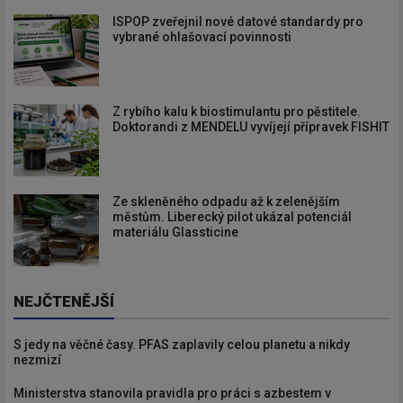
ISPOP zveřejnil nové datové standardy pro
vybrané ohlašovací povinnosti
Z rybího kalu k biostimulantu pro pěstitele.
Doktorandi z MENDELU vyvíjejí přípravek FISHIT
Ze skleněného odpadu až k zelenějším
městům. Liberecký pilot ukázal potenciál
materiálu Glassticine
NEJČTENĚJŠÍ
S jedy na věčné časy. PFAS zaplavily celou planetu a nikdy
nezmizí
Ministerstva stanovila pravidla pro práci s azbestem v