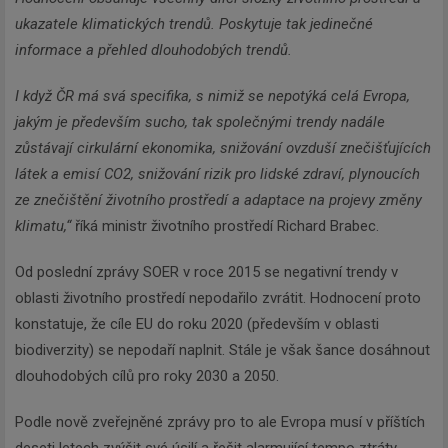
ukazatele klimatických trendů. Poskytuje tak jedinečné
informace a přehled dlouhodobých trendů.
I když ČR má svá specifika, s nimiž se nepotýká celá Evropa,
jakým je především sucho, tak společnými trendy nadále
zůstávají cirkulární ekonomika, snižování ovzduší znečišťujících
látek a emisí CO2, snižování rizik pro lidské zdraví, plynoucích
ze znečištění životního prostředí a adaptace na projevy změny
klimatu,“
říká ministr životního prostředí Richard Brabec.
Od poslední zprávy SOER v roce 2015 se negativní trendy v
oblasti životního prostředí nepodařilo zvrátit. Hodnocení proto
konstatuje, že cíle EU do roku 2020 (především v oblasti
biodiverzity) se nepodaří naplnit. Stále je však šance dosáhnout
dlouhodobých cílů pro roky 2030 a 2050.
Podle nově zveřejněné zprávy pro to ale Evropa musí v příštích