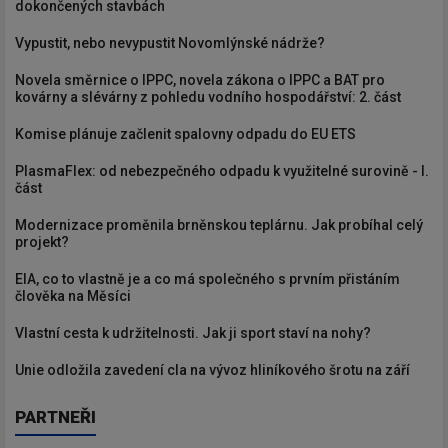
dokončených stavbách
Vypustit, nebo nevypustit Novomlýnské nádrže?
Novela směrnice o IPPC, novela zákona o IPPC a BAT pro
kovárny a slévárny z pohledu vodního hospodářství: 2. část
Komise plánuje začlenit spalovny odpadu do EU ETS
PlasmaFlex: od nebezpečného odpadu k využitelné surovině - I.
část
Modernizace proměnila brněnskou teplárnu. Jak probíhal celý
projekt?
EIA, co to vlastně je a co má společného s prvním přistáním
člověka na Měsíci
Vlastní cesta k udržitelnosti. Jak ji sport staví na nohy?
Unie odložila zavedení cla na vývoz hliníkového šrotu na září
PARTNEŘI