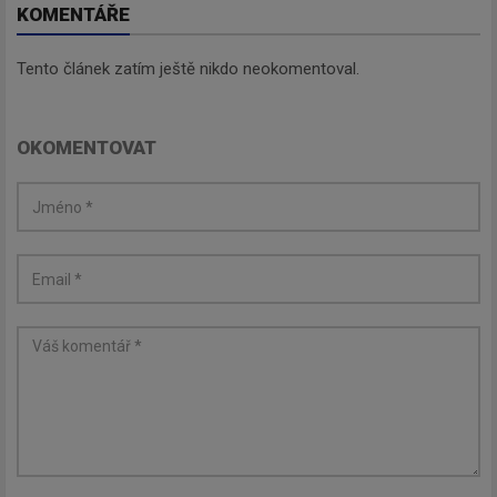
KOMENTÁŘE
Tento článek zatím ještě nikdo neokomentoval.
Newsletter
OKOMENTOVAT
Zadejte váš email a my Vám
budeme zasílat ty nejdůležitější
informace, maximálně 1x týdně.
Odebírat