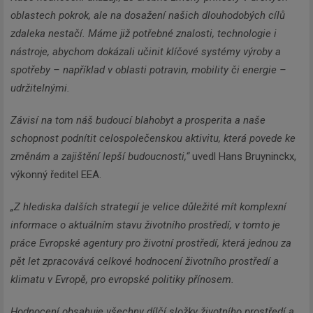
oblastech pokrok, ale na dosažení našich dlouhodobých cílů
zdaleka nestačí. Máme již potřebné znalosti, technologie i
nástroje, abychom dokázali učinit klíčové systémy výroby a
spotřeby – například v oblasti potravin, mobility či energie –
udržitelnými.
Závisí na tom náš budoucí blahobyt a prosperita a naše
schopnost podnítit celospolečenskou aktivitu, která povede ke
změnám a zajištění lepší budoucnosti,“
uvedl Hans Bruyninckx,
výkonný ředitel EEA.
„Z hlediska dalších strategií je velice důležité mít komplexní
informace o aktuálním stavu životního prostředí, v tomto je
práce Evropské agentury pro životní prostředí, která jednou za
pět let zpracovává celkové hodnocení životního prostředí a
klimatu v Evropě, pro evropské politiky přínosem.
Hodnocení obsahuje všechny dílčí složky životního prostředí a