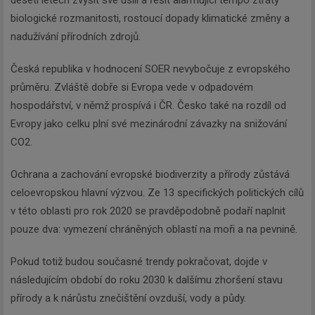
deseti letech zvýšit své úsilí a řešit alarmující tempo ztráty
biologické rozmanitosti, rostoucí dopady klimatické změny a
nadužívání přírodních zdrojů.
Česká republika v hodnocení SOER nevybočuje z evropského
průměru. Zvláště dobře si Evropa vede v odpadovém
hospodářství, v němž prospívá i ČR. Česko také na rozdíl od
Evropy jako celku plní své mezinárodní závazky na snižování
CO2.
Ochrana a zachování evropské biodiverzity a přírody zůstává
celoevropskou hlavní výzvou. Ze 13 specifických politických cílů
v této oblasti pro rok 2020 se pravděpodobně podaří naplnit
pouze dva: vymezení chráněných oblastí na moři a na pevnině.
Pokud totiž budou současné trendy pokračovat, dojde v
následujícím období do roku 2030 k dalšímu zhoršení stavu
přírody a k nárůstu znečištění ovzduší, vody a půdy.