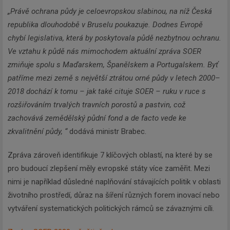
„Právě ochrana půdy je celoevropskou slabinou, na níž Česká
republika dlouhodobě v Bruselu poukazuje. Dodnes Evropě
chybí legislativa, která by poskytovala půdě nezbytnou ochranu.
Ve vztahu k půdě nás mimochodem aktuální zpráva SOER
zmiňuje spolu s Maďarskem, Španělskem a Portugalskem. Byť
patříme mezi země s největší ztrátou orné půdy v letech 2000–
2018 dochází k tomu – jak také cituje SOER – ruku v ruce s
rozšiřováním trvalých travních porostů a pastvin, což
zachovává zemědělský půdní fond a de facto vede ke
zkvalitnění půdy, “
dodává ministr Brabec.
Zpráva zároveň identifikuje 7 klíčových oblastí, na které by se
pro budoucí zlepšení měly evropské státy více zaměřit. Mezi
nimi je například důsledné naplňování stávajících politik v oblasti
životního prostředí, důraz na šíření různých forem inovací nebo
vytváření systematických politických rámců se závaznými cíli.