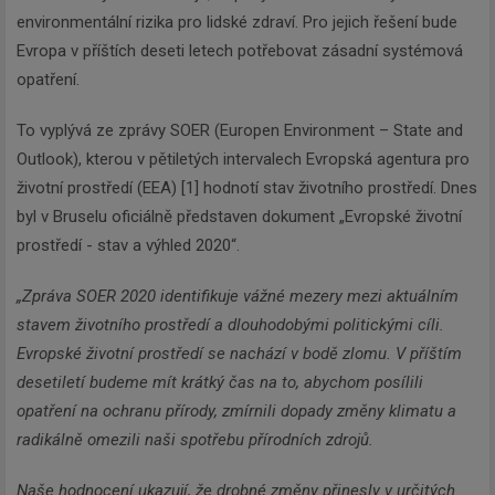
environmentální rizika pro lidské zdraví. Pro jejich řešení bude
Evropa v příštích deseti letech potřebovat zásadní systémová
opatření.
To vyplývá ze zprávy SOER (Europen Environment – State and
Outlook), kterou v pětiletých intervalech Evropská agentura pro
životní prostředí (EEA) [1] hodnotí stav životního prostředí. Dnes
byl v Bruselu oficiálně představen dokument „Evropské životní
prostředí - stav a výhled 2020“.
„Zpráva SOER 2020 identifikuje vážné mezery mezi aktuálním
stavem životního prostředí a dlouhodobými politickými cíli.
Evropské životní prostředí se nachází v bodě zlomu. V příštím
desetiletí budeme mít krátký čas na to, abychom posílili
opatření na ochranu přírody, zmírnili dopady změny klimatu a
radikálně omezili naši spotřebu přírodních zdrojů.
Naše hodnocení ukazují, že drobné změny přinesly v určitých