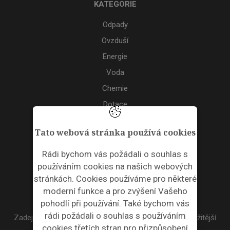
KATEGORIE
Odpady
Ovzduší
Energie
Voda
Chemie
Dotace
Akce
Tato webová stránka používá cookies
TAGS
Rádi bychom vás požádali o souhlas s
používáním cookies na našich webových
ODPADNÍ PLASTY
stránkách. Cookies používáme pro některé
moderní funkce a pro zvýšení Vašeho
NEWSLETTER
pohodlí při používání. Také bychom vás
rádi požádali o souhlas s používáním
Zadejte váš email a my Vám budeme zasílat ty nejdůležitější
cookies třetích stran pro přizpůsobení
informace, maximálně 1x týdně.