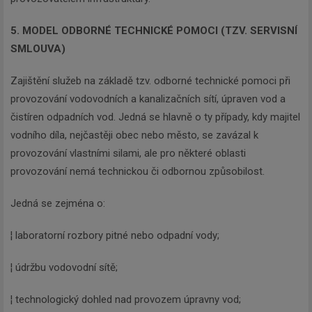
5. MODEL ODBORNÉ TECHNICKÉ POMOCI (TZV. SERVISNÍ
SMLOUVA)
Zajištění služeb na základě tzv. odborné technické pomoci při
provozování vodovodních a kanalizačních sítí, úpraven vod a
čistíren odpadních vod. Jedná se hlavně o ty případy, kdy majitel
vodního díla, nejčastěji obec nebo město, se zavázal k
provozování vlastními silami, ale pro některé oblasti
provozování nemá technickou či odbornou způsobilost.
Jedná se zejména o:
¦ laboratorní rozbory pitné nebo odpadní vody;
¦ údržbu vodovodní sítě;
¦ technologický dohled nad provozem úpravny vod;