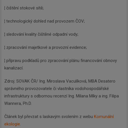
¦ čištění stokové sítě;
¦ technologický dohled nad provozem ČOV;
¦ sledování kvality čištěné odpadní vody;
¦ zpracování majetkové a provozní evidence;
¦ přípravu podkladů pro zpracování plánu financování obnovy
Newsletter
kanalizací.
Zdroj: SOVAK ČR/ Ing. Miroslava Vaculíková, MBA Desatero
Zadejte váš email a my Vám
správného provozovatele či vlastníka vodohospodářské
budeme zasílat ty nejdůležitější
infrastruktury s odbornou recenzí Ing. Milana Míky a ing. Filipa
informace, maximálně 1x týdně.
Wannera, Ph.D.
Článek byl převzat s laskavým svolením z webu
Komunální
ekologie
.