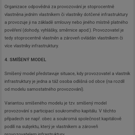
Organizace odpovědná za provozování je stoprocentně
vlastněna jedním vlastníkem či vlastníky dotčené infrastruktury
a provozuje ji na základě smlouvy nebo jiného místně platného
pověření (dohody, vyhlášky, směrnice apod.). Provozovatel je
tedy stoprocentně vlastněn a zároveň ovládán vlastníkem či
více vlastníky infrastruktury.
4. SMÍŠENÝ MODEL
Smíšený model představuje situace, kdy provozovatel a vlastník
infrastruktury je jedna a táž osoba odlišná od obce (na rozdíl
od modelu samostatného provozování).
Variantou smíšeného modelu je tzv. smíšený model
provozování s participací soukromého kapitálu. V těchto
případech se např. obec a soukromá společnost kapitálově
podílí na subjektu, který je vlastníkem a zároveň
provozovatelem infrastruktury.