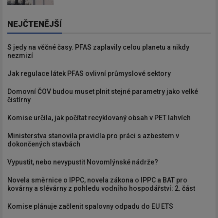
NEJČTENĚJŠÍ
S jedy na věčné časy. PFAS zaplavily celou planetu a nikdy
nezmizí
Jak regulace látek PFAS ovlivní průmyslové sektory
Domovní ČOV budou muset plnit stejné parametry jako velké
čistírny
Komise určila, jak počítat recyklovaný obsah v PET lahvích
Ministerstva stanovila pravidla pro práci s azbestem v
dokončených stavbách
Vypustit, nebo nevypustit Novomlýnské nádrže?
Novela směrnice o IPPC, novela zákona o IPPC a BAT pro
kovárny a slévárny z pohledu vodního hospodářství: 2. část
Komise plánuje začlenit spalovny odpadu do EU ETS