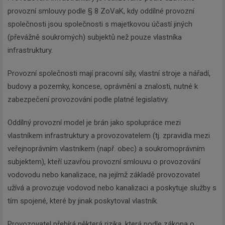
provozní smlouvy podle § 8 ZoVaK, kdy oddílné provozní
společnosti jsou společnosti s majetkovou účastí jiných
(převážně soukromých) subjektů než pouze vlastníka
infrastruktury.
Provozní společnosti mají pracovní síly, vlastní stroje a nářadí,
budovy a pozemky, koncese, oprávnění a znalosti, nutné k
zabezpečení provozování podle platné legislativy.
Oddílný provozní model je brán jako spolupráce mezi
vlastníkem infrastruktury a provozovatelem (tj. zpravidla mezi
veřejnoprávním vlastníkem (např. obec) a soukromoprávním
subjektem), kteří uzavřou provozní smlouvu o provozování
vodovodu nebo kanalizace, na jejímž základě provozovatel
užívá a provozuje vodovod nebo kanalizaci a poskytuje služby s
tím spojené, které by jinak poskytoval vlastník.
Provozovatel přebírá některá rizika, která podle zákona o