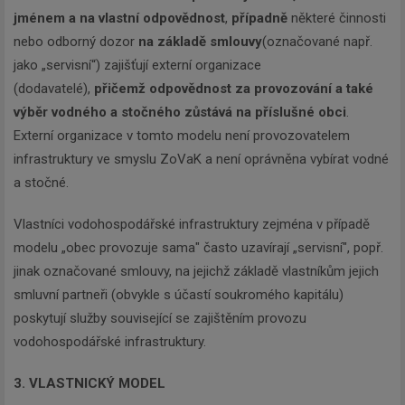
jménem a na vlastní odpovědnost
,
případně
některé činnosti
nebo odborný dozor
na základě smlouvy
(označované např.
jako „servisní“) zajišťují externí organizace
(dodavatelé),
přičemž odpovědnost za provozování a také
výběr vodného a stočného zůstává na příslušné obci
.
Externí organizace v tomto modelu není provozovatelem
infrastruktury ve smyslu ZoVaK a není oprávněna vybírat vodné
a stočné.
Vlastníci vodohospodářské infrastruktury zejména v případě
modelu „obec provozuje sama" často uzavírají „servisní", popř.
jinak označované smlouvy, na jejichž základě vlastníkům jejich
smluvní partneři (obvykle s účastí soukromého kapitálu)
poskytují služby související se zajištěním provozu
vodohospodářské infrastruktury.
3. VLASTNICKÝ MODEL