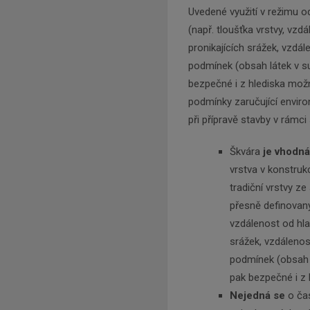
Uvedené využití v režimu 
(např. tloušťka vrstvy, vz
pronikajících srážek, vzdá
podmínek (obsah látek v su
bezpečné i z hlediska možn
podmínky zaručující envir
při přípravě stavby v rámci 
Škvára
je vhodná
vrstva v konstrukc
tradiční vrstvy ze
přesně definovaný
vzdálenost od hla
srážek, vzdálenos
podmínek (obsah l
pak bezpečné i z 
Nejedná se
o čas