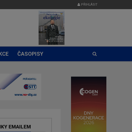
PŘIHLÁSIT
KCE
ČASOPISY
NKY EMAILEM