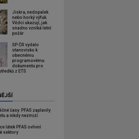
Jiskra, nedopalek
nebo horký výfuk.
Vědci ukazují, jak
snadno vzniká letní
požár
SP ČR vydalo
stanovisko k
obecnému
programovému
dokumentu pro
ostředků z ETS
NĚJŠÍ
věčné časy. PFAS zaplavily
etu a nikdy nezmizí
ce látek PFAS ovlivní
é sektory