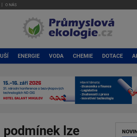
O NÁS
UŠÍ
ENERGIE
VODA
CHEMIE
DOTACE
A
h podmínek lze
NOVI