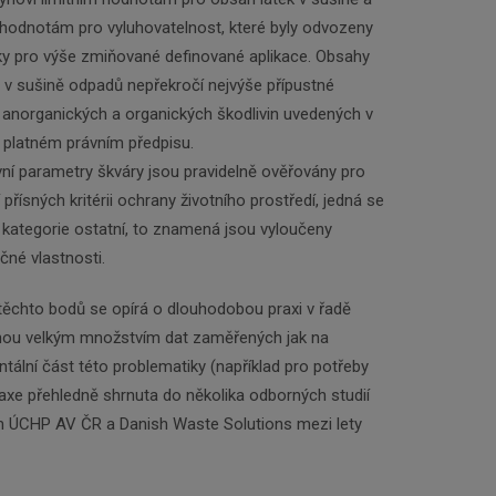
 hodnotám pro vyluhovatelnost, které byly odvozeny
ky pro výše zmiňované definované aplikace. Obsahy
n v sušině odpadů nepřekročí nejvýše přípustné
anorganických a organických škodlivin uvedených v
 platném právním předpisu.
ivní parametry škváry jsou pravidelně ověřovány pro
 přísných kritérii ochrany životního prostředí, jedná se
kategorie ostatní, to znamená jsou vyloučeny
né vlastnosti.
 těchto bodů se opírá o dlouhodobou praxi v řadě
ou velkým množstvím dat zaměřených jak na
ntální část této problematiky (například pro potřeby
axe přehledně shrnuta do několika odborných studií
 ÚCHP AV ČR a Danish Waste Solutions mezi lety