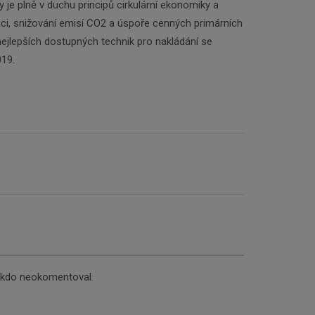
 je plně v duchu principů cirkulární ekonomiky a
aci, snižování emisí CO2 a úspoře cenných primárních
 nejlepších dostupných technik pro nakládání se
019.
nikdo neokomentoval.