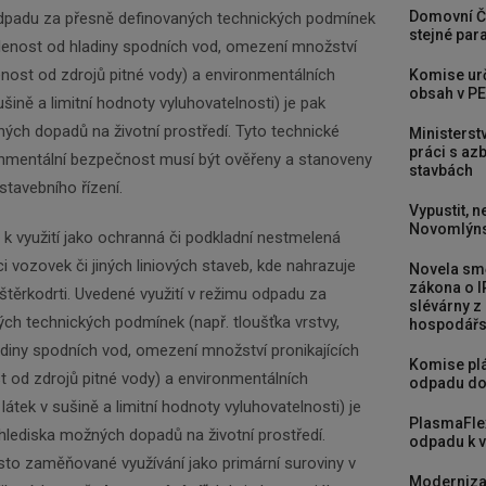
Domovní Č
odpadu za přesně definovaných technických podmínek
stejné para
dálenost od hladiny spodních vod, omezení množství
lenost od zdrojů pitné vody) a environmentálních
Komise urč
obsah v PE
šině a limitní hodnoty vyluhovatelnosti) je pak
ých dopadů na životní prostředí. Tyto technické
Ministerst
práci s a
onmentální bezpečnost musí být ověřeny a stanoveny
stavbách
stavebního řízení.
Vypustit, n
Novomlýns
k využití jako ochranná či podkladní nestmelená
i vozovek či jiných liniových staveb, kde nahrazuje
Novela smě
zákona o I
 štěrkodrti. Uvedené využití v režimu odpadu za
slévárny z
ch technických podmínek (např. tloušťka vrstvy,
hospodářst
diny spodních vod, omezení množství pronikajících
Komise plá
t od zdrojů pitné vody) a environmentálních
odpadu do
átek v sušině a limitní hodnoty vyluhovatelnosti) je
PlasmaFle
hlediska možných dopadů na životní prostředí.
odpadu k vy
to zaměňované využívání jako primární suroviny v
Moderniza