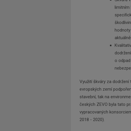
limitním
specific
škodlivi
hodnoty 
aktuálně
Kvalitat
dodržení
o odpad 
nebezpeč
Využití škváry za dodržení
evropských zemí podpořen
stavební, tak na environme
českých ZEVO byla tato pr
vypracovaných konsorciem
2018 - 2020).