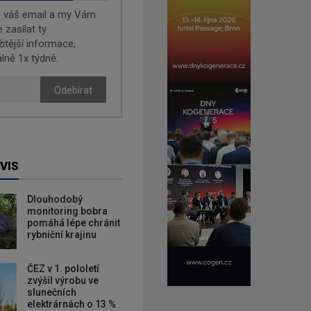
e váš email a my Vám
zasílat ty
žitější informace,
lně 1x týdně.
Odebírat
VIS
Dlouhodobý
monitoring bobra
pomáhá lépe chránit
rybniční krajinu
ČEZ v 1. pololetí
zvýšil výrobu ve
slunečních
elektrárnách o 13 %