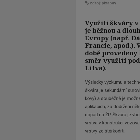
zdroj: pixabay
Využití škváry 
je běžnou a dlou
Evropy (např. D
Francie, apod.).
době provedeny l
směr využití pod
Litva).
Výsledky výzkumu a technol
škvára je sekundární surov
kovy) a souběžně je možné 
aplikacích, za dodržení něk
dopad na ŽP. Škvára je vho
vrstva v konstrukci vozovek
vrstvy ze štěrkodrti.