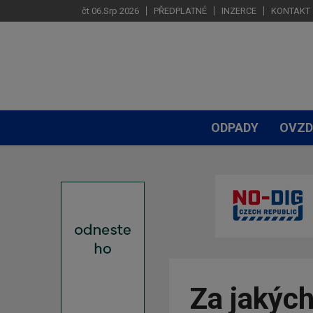
čt 06.Srp 2026
PŘEDPLATNÉ
INZERCE
KONTAKT
ODPADY
OVZD
Za jakýc