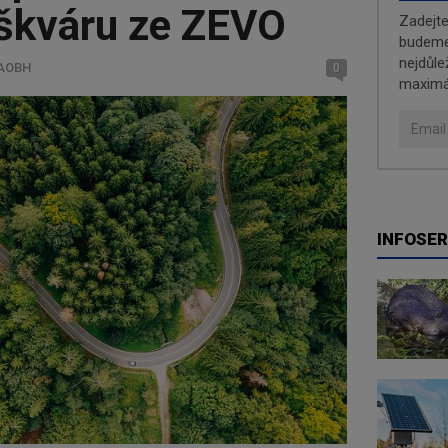
 škváru ze ZEVO
Zadejt
budeme 
nejdůle
ČAOBH
0
maximá
INFOSER