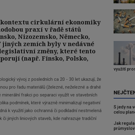
v kontextu cirkulární ekonomiky
hodobou praxí v řadě států
ánsko, Nizozemsko, Německo,
Newsletter
 V jiných zemích byly v nedávné
egislativní změny, které tento
porují (např. Finsko, Polsko,
Zadejte váš email a my Vám budeme zasílat ty
nejdůležitější informace, maximálně 1x týdně.
využití pr
ogický vývoj z posledních ca 20 - 30 let ukazují, že
inou pro řadu materiálů (železné, neželezné a drahé
Odebírat
NEJČTE
minerální frakci po separaci využít ve stavebních
olika podmínek, které výrazně minimalizují negativní
S jedy na 
dná k využití jako ochranná či podkladní nestmelená
celou plan
 či jiných liniových staveb, kde nahrazuje tradiční
Jak regula
průmyslov