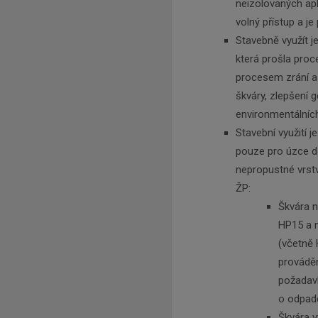
neizolovaných apl
volný přístup a j
Stavebně využít 
která prošla pro
procesem zrání a 
škváry, zlepšení 
environmentálních
Stavební využití 
pouze pro úzce d
nepropustné vrst
ŽP:
Škvára 
HP15 a 
(včetně 
prováděn
požadavk
o odpad
Škvára v