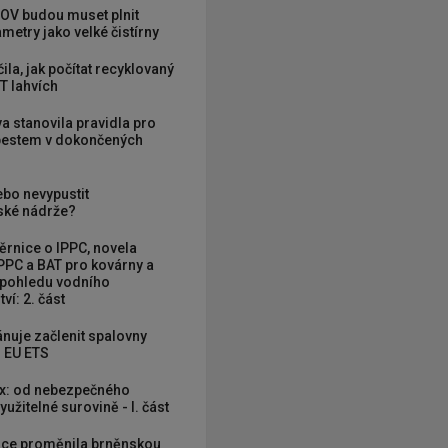
OV budou muset plnit
metry jako velké čistírny
ila, jak počítat recyklovaný
T lahvích
va stanovila pravidla pro
zbestem v dokončených
ebo nevypustit
ké nádrže?
rnice o IPPC, novela
PPC a BAT pro kovárny a
 pohledu vodního
ví: 2. část
nuje začlenit spalovny
 EU ETS
x: od nebezpečného
užitelné surovině - I. část
ce proměnila brněnskou