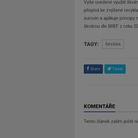
Výše uvedené využití škváry
přispívá ke zvýšené recykl
surovin a aplikuje principy
škvárou dle BREF z roku 2
TAGY:
ŠKVÁRA
Share
Tweet
KOMENTÁŘE
Tento článek zatím ještě 