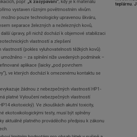
ikacích, popř.
„k zasypávání“
, kdy je k materiálu
teplárnu. J
e přímo vystaven různým povětrnostním vlivům.
je možno pouze technologicky upravenou škváru,
cesem separace železných a neželezných kovů,
další úpravy, při nichž dochází k objemové stabilizaci
geotechnických vlastností a zlepšení
 vlastností (pokles vyluhovatelnosti těžkých kovů).
je umožněno – za splnění níže uvedených podmínek –
efinované aplikace (laicky „pod povrchem
vy“), ve kterých dochází k omezenému kontaktu se
nevykazuje žádnou z nebezpečných vlastností HP1-
má platné Vyloučení nebezpečných vlastností
HP14 ekotoxický). Ve zkouškách akutní toxicity,
é ekotoxikologickými testy, musí být splněny
y aktuálně platného prováděcího předpisu k zákonu
ech.
yhoví limitním hodnotám pro obsah látek v sušině a