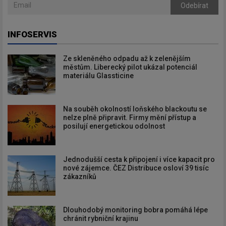
Odebírat
INFOSERVIS
Ze skleněného odpadu až k zelenějším
městům. Liberecký pilot ukázal potenciál
materiálu Glassticine
Na souběh okolností loňského blackoutu se
nelze plně připravit. Firmy mění přístup a
posilují energetickou odolnost
Jednodušší cesta k připojení i více kapacit pro
nové zájemce. ČEZ Distribuce osloví 39 tisíc
zákazníků
Dlouhodobý monitoring bobra pomáhá lépe
chránit rybniční krajinu