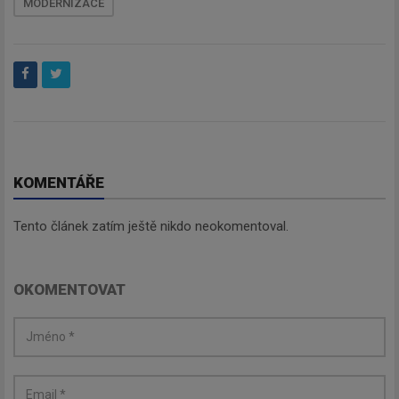
MODERNIZACE
Newsletter
Zadejte váš email a my Vám
budeme zasílat ty nejdůležitější
informace, maximálně 1x týdně.
KOMENTÁŘE
Tento článek zatím ještě nikdo neokomentoval.
Odebírat
OKOMENTOVAT