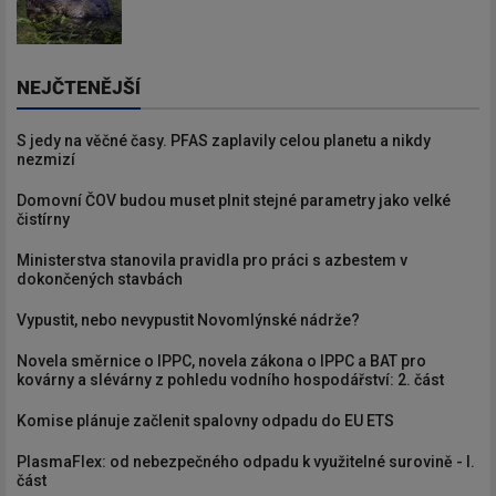
NEJČTENĚJŠÍ
S jedy na věčné časy. PFAS zaplavily celou planetu a nikdy
nezmizí
Domovní ČOV budou muset plnit stejné parametry jako velké
čistírny
Ministerstva stanovila pravidla pro práci s azbestem v
dokončených stavbách
Vypustit, nebo nevypustit Novomlýnské nádrže?
Novela směrnice o IPPC, novela zákona o IPPC a BAT pro
kovárny a slévárny z pohledu vodního hospodářství: 2. část
Komise plánuje začlenit spalovny odpadu do EU ETS
PlasmaFlex: od nebezpečného odpadu k využitelné surovině - I.
část