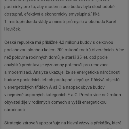
podmínky pro to, aby modernizace budov byla dlouhodobě
dostupná, efektivní a ekonomicky smysluplná,“ říká
1. místopředseda vlády a ministr průmyslu a obchodu Karel
Havlíček.
Česká republika má přibližně 4,2 milionu budov s celkovou
podlahovou plochou kolem 700 milionů metrů čtverečních. Více
než polovina rodinných domů je starší 35 let, což podle
analytiků představuje významný potenciál pro renovace
a modernizaci. Analýza ukazuje, že se energetická náročnosti
budov v posledních letech postupně zlepšuje. Přibývá objektů
v energetických třídách A až C a naopak ubývá budov
v nejméně úsporných kategoriích F a G. Přesto více než milion
obyvatel žije v rodinných domech s vyšší energetickou
náročnosti.
Strategie zároveň upozorňuje na hlavní výzvy a překážky, které