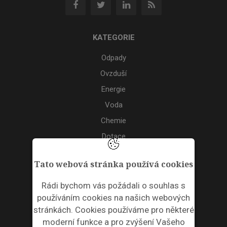
KATEGORIE
Odpady
Ovzduší
Energie
Voda
Chemie
Dotace
Akce
Tato webová stránka používá cookies
TAGS
Rádi bychom vás požádali o souhlas s
používáním cookies na našich webových
ODPADNÍ PLASTY
stránkách. Cookies používáme pro některé
moderní funkce a pro zvýšení Vašeho