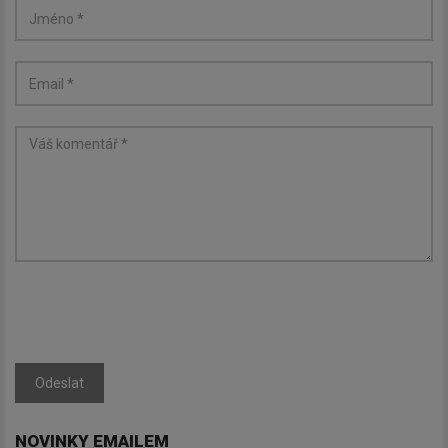
Newsletter
Zadejte váš email a my Vám
Odeslat
budeme zasílat ty nejdůležitější
informace, maximálně 1x týdně.
NOVINKY EMAILEM