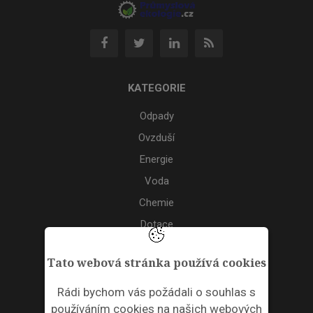
KATEGORIE
Odpady
Ovzduší
Energie
Voda
Chemie
Dotace
Akce
Tato webová stránka používá cookies
TAGS
Rádi bychom vás požádali o souhlas s
používáním cookies na našich webových
ODPADNÍ PLASTY