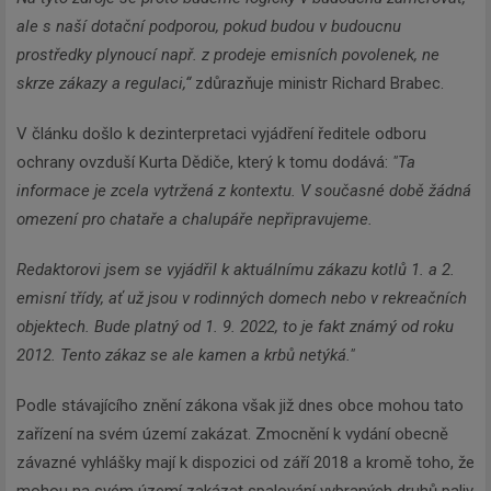
ale s naší dotační podporou, pokud budou v budoucnu
prostředky plynoucí např. z prodeje emisních povolenek, ne
skrze zákazy a regulaci,“
zdůrazňuje ministr Richard Brabec.
V článku došlo k dezinterpretaci vyjádření ředitele odboru
ochrany ovzduší Kurta Dědiče, který k tomu dodává:
"Ta
informace je zcela vytržená z kontextu. V současné době žádná
omezení pro chataře a chalupáře nepřipravujeme.
Redaktorovi jsem se vyjádřil k aktuálnímu zákazu kotlů 1. a 2.
emisní třídy, ať už jsou v rodinných domech nebo v rekreačních
objektech. Bude platný od 1. 9. 2022, to je fakt známý od roku
2012. Tento zákaz se ale kamen a krbů netýká."
Podle stávajícího znění zákona však již dnes obce mohou tato
zařízení na svém území zakázat. Zmocnění k vydání obecně
závazné vyhlášky mají k dispozici od září 2018 a kromě toho, že