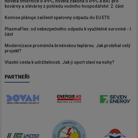
Novela směrnice o IPPC, novela zákona o IPPC a BAT pro
kovárny a slévárny z pohledu vodního hospodářství: 2. část
Komise plánuje začlenit spalovny odpadu do EU ETS
PlasmaFlex: od nebezpečného odpadu k využitelné surovině - I.
část
Modernizace proměnila brněnskou teplárnu. Jak probíhal celý
projekt?
Vlastní cesta k udržitelnosti. Jak ji sport staví na nohy?
PARTNEŘI