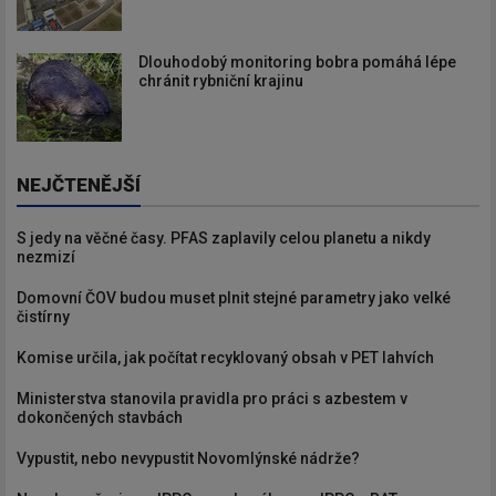
Dlouhodobý monitoring bobra pomáhá lépe
chránit rybniční krajinu
NEJČTENĚJŠÍ
S jedy na věčné časy. PFAS zaplavily celou planetu a nikdy
nezmizí
Domovní ČOV budou muset plnit stejné parametry jako velké
čistírny
Komise určila, jak počítat recyklovaný obsah v PET lahvích
Ministerstva stanovila pravidla pro práci s azbestem v
dokončených stavbách
Vypustit, nebo nevypustit Novomlýnské nádrže?