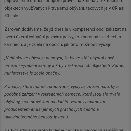
připravujeme dotační podporu právě i na kamna v rekreačních
objektech využívaných k trvalému obývání, takových je v ČR asi
80 tisíc.
Zároveň dodáváme, že již dnes je v kompetenci obcí zakázat na
svém území vytápění pevnými palivy, to znamená i v krbech a
kamnech, a je zcela na obcích, jak této možnosti využijí.
„V článku se objevuje nesmysl, že by se stát chystal nově
omezit i vytápění kamny a krby v rekreačních objektech. Záměr
ministerstva je zcela opačný.
Z analýz, které máme zpracované, vyplývá, že kamna, krby a
podobná zařízení v rekreačních domech, které jsou ale trvale
obývány, jsou právě kamna dalším velmi významným
producentem emisí jemných prachových částic a
rakovinotvorného benzo(a)pyrenu.
Na tyto zdroje se proto budeme logicky v budoucnu zaměřovat,