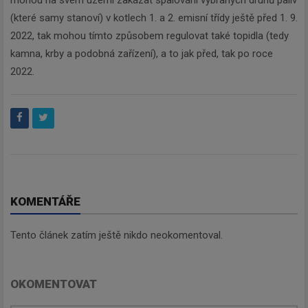
mohou na svém území zakázat spalování vybraných druhů paliv
(které samy stanoví) v kotlech 1. a 2. emisní třídy ještě před 1. 9.
2022, tak mohou tímto způsobem regulovat také topidla (tedy
kamna, krby a podobná zařízení), a to jak před, tak po roce
2022.
KOMENTÁŘE
Tento článek zatím ještě nikdo neokomentoval.
OKOMENTOVAT