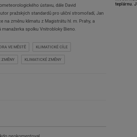
teplárnu. J
ometeorologického ústavu, dále David
autor pražských standardů pro uliční stromořadí, Jan
ce na změnu klimatu z Magistrátu hl. m. Prahy, a
á manažerka spolku Vnitrobloky Bieno.
DRA VE MĚSTĚ
KLIMATICKÉ CÍLE
É ZMĚNY
KLIMATICKÉ ZMĚNY
nikdo neokomentoval.