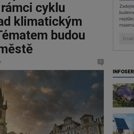
 rámci cyklu
Zadejt
budeme 
nad klimatickým
nejdůle
maximá
Tématem budou
 městě
a
0
INFOSER