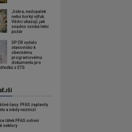
Jiskra, nedopalek
nebo horký výfuk.
Vědci ukazují, jak
snadno vzniká letní
požár
SP ČR vydalo
stanovisko k
obecnému
programovému
dokumentu pro
ostředků z ETS
NĚJŠÍ
věčné časy. PFAS zaplavily
etu a nikdy nezmizí
ce látek PFAS ovlivní
é sektory