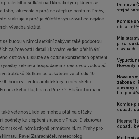
ci posledního setkání nad klimatickým plánem se
Domovní Č
stejné para
d toho, jak rychle a proč se otepluje centrum Prahy,
to realizuje a proč je důležité vysazovat co nejvíce
Komise urč
ejich výsadba složitá.
obsah v PE
Ministerst
nost se budou v rámci setkání zabývat také podporou
práci s a
stavbách
ích zajímavostí i detailů k vlnám veder, přehřívání
ého ostrova. Diskuze se dotkne konkrétních opatření
Vypustit, n
 výsadby zeleně a hospodaření s dešťovou vodou až
Novomlýns
 vnitrobloků. Setkání se uskuteční ve středu 10.
Novela smě
8.00 hodin v Centru architektury a městského
zákona o I
slévárny z
 Emauzského kláštera na Praze 2. Bližší informace
hospodářst
Komise plá
odpadu do
také veřejnost, lidé se mohou ptát na otázky
mi podněty ke zlepšení situace v Praze. Diskutovat
PlasmaFle
odpadu k vy
Komrsková, náměstkyně primátora hl. m. Prahy pro
 a klimatu, Pavel Zahradníček, meteorolog
Moderniza