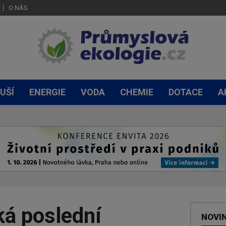
O NÁS
UŠÍ
ENERGIE
VODA
CHEMIE
DOTACE
A
ká poslední
NOVI