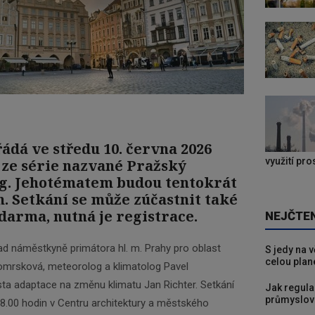
ádá ve středu 10. června 2026
využití pr
 ze série nazvané Pražský
g. Jeho
tématem budou tentokrát
. Setkání se může zúčastnit také
zdarma, nutná je registrace.
NEJČTE
ad náměstkyně primátora hl. m. Prahy pro oblast
S jedy na 
celou plan
Komrsková, meteorolog a klimatolog Pavel
sta adaptace na změnu klimatu Jan Richter. Setkání
Jak regula
průmyslov
8.00 hodin v Centru architektury a městského