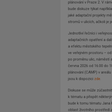
plánování v Praze 2. V rám
bude diskuze týkat napříkla
jaké adaptační projekty měs
stromů v ulicích, ačkoli je j
Jednotliví řečníci i veřej
adaptačních opatření a dalš
a efektu městského tepeln
ve veřejném prostoru – od
po proměnu ulic, náměstí a
června 2026 od 16.00 do 1
plánování (CAMP) v areálu
jsou k dispozici
zde
.
Diskuse se může zúčastnit 
k tématu a přispět některý
bude k tomu tématu Jana 
oblast životního prostředí