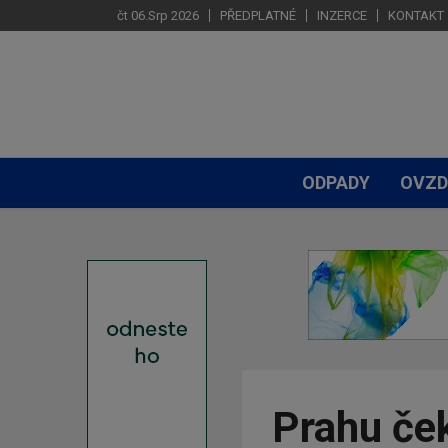
čt 06.Srp 2026
PŘEDPLATNÉ
INZERCE
KONTAKT
ODPADY
OVZD
Prahu če