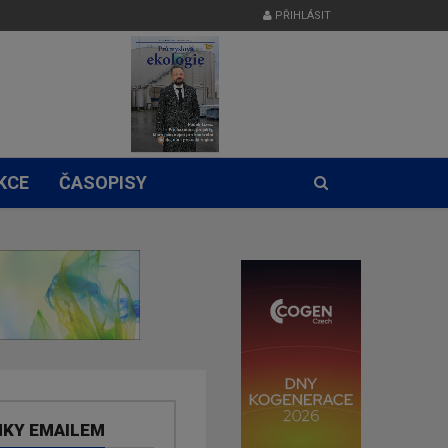
PŘIHLÁSIT
KCE
ČASOPISY
NKY EMAILEM