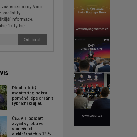
e váš email a my Vám
zasílat ty
žitější informace,
lně 1x týdně.
Odebírat
VIS
Dlouhodobý
monitoring bobra
pomáhá lépe chránit
rybniční krajinu
ČEZ v 1. pololetí
zvýšil výrobu ve
slunečních
elektrárnách o 13 %