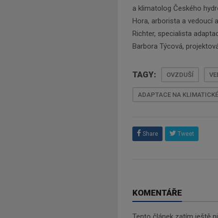
a klimatolog Českého hydr
Hora, arborista a vedoucí 
Richter, specialista adapta
Barbora Týcová, projektov
TAGY:
OVZDUŠÍ
VE
ADAPTACE NA KLIMATICK
Share
Tweet
KOMENTÁŘE
Tento článek zatím ještě 