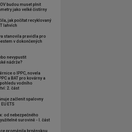
OV budou muset plnit
metry jako velké čistírny
ila, jak počítat recyklovaný
T lahvích
va stanovila pravidla pro
zbestem v dokončených
ebo nevypustit
ké nádrže?
rnice o IPPC, novela
PPC a BAT pro kovárny a
 pohledu vodního
ví: 2. část
nuje začlenit spalovny
 EU ETS
x: od nebezpečného
užitelné surovině - I. část
ce proměnila brněnskou