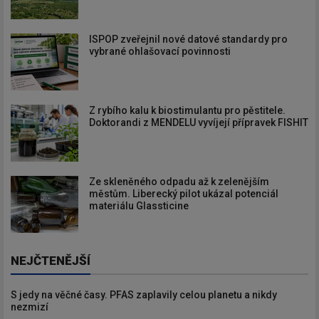
ISPOP zveřejnil nové datové standardy pro
vybrané ohlašovací povinnosti
Z rybího kalu k biostimulantu pro pěstitele.
Doktorandi z MENDELU vyvíjejí přípravek FISHIT
Ze skleněného odpadu až k zelenějším
městům. Liberecký pilot ukázal potenciál
materiálu Glassticine
NEJČTENĚJŠÍ
S jedy na věčné časy. PFAS zaplavily celou planetu a nikdy
nezmizí