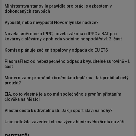
Ministerstva stanovila pravidla pro práci s azbestem v
dokončených stavbách
Vypustit, nebo nevypustit Novomlýnské nádrže?
Novela směrnice o IPPC, novela zákona o IPPC a BAT pro
kovárny a slévárny z pohledu vodního hospodářství: 2. část
Komise plánuje začlenit spalovny odpadu do EU ETS
PlasmaFlex: od nebezpečného odpadu k využitelné surovině - I.
část
Modernizace proměnila brněnskou teplárnu. Jak probíhal celý
projekt?
EIA, co to vlastně je a co má společného s prvním přistáním
člověka na Měsíci
Vlastní cesta k udržitelnosti. Jak ji sport staví na nohy?
Unie odložila zavedení cla na vývoz hliníkového šrotu na září