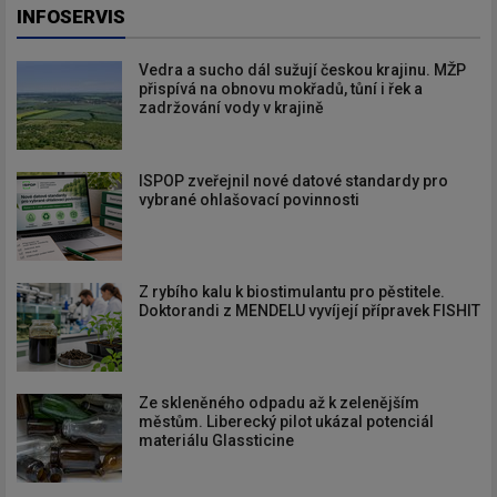
INFOSERVIS
Vedra a sucho dál sužují českou krajinu. MŽP
přispívá na obnovu mokřadů, tůní i řek a
zadržování vody v krajině
ISPOP zveřejnil nové datové standardy pro
vybrané ohlašovací povinnosti
Z rybího kalu k biostimulantu pro pěstitele.
Doktorandi z MENDELU vyvíjejí přípravek FISHIT
Ze skleněného odpadu až k zelenějším
městům. Liberecký pilot ukázal potenciál
materiálu Glassticine