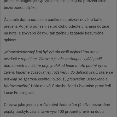
pořídit ekologičtější typ vytápění, tak získají na pořízení kotle
bezúročnou půjčku.
Žadatelé dostanou celou částku na pořízení nového kotle
předem. Po jeho pořízení se od dluhu odečte přiznaná dotace
na kotel a zbývající částku tak začnou žadatelé bezúročně
splácet.
„Moravskoslezský kraj byl vybrán kvůli nejhoršímu stavu
ovzduší v republice. Zároveň je zde zastoupen vyšší podíl
domácností s nižšími příjmy. Pokud bude o tuto pilotní výzvu
zájem, budeme zvažovat její rozšíření i do dalších krajů, které se
potýkají se špatnou kvalitou ovzduší, především Ústeckého a
Karlovarského,"
řekla mluvčí Státního fondu životního prostředí
Lucie Früblingová.
Ostrava jako jedno z mála měst žadatelům již dříve bezúročné
půjčky poskytovala a to ve výši 100 procent právě na dobu