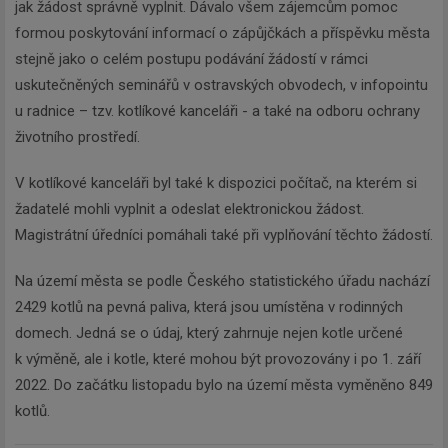
jak žádost správně vyplnit. Dávalo všem zájemcům pomoc
formou poskytování informací o zápůjčkách a příspěvku města
stejně jako o celém postupu podávání žádostí v rámci
uskutečněných seminářů v ostravských obvodech, v infopointu
u radnice – tzv. kotlíkové kanceláři - a také na odboru ochrany
životního prostředí.
V kotlíkové kanceláři byl také k dispozici počítač, na kterém si
žadatelé mohli vyplnit a odeslat elektronickou žádost.
Magistrátní úředníci pomáhali také při vyplňování těchto žádostí.
Na území města se podle Českého statistického úřadu nachází
2429 kotlů na pevná paliva, která jsou umístěna v rodinných
domech. Jedná se o údaj, který zahrnuje nejen kotle určené
k výměně, ale i kotle, které mohou být provozovány i po 1. září
2022. Do začátku listopadu bylo na území města vyměněno 849
kotlů.