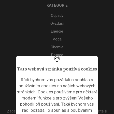
KATEGORIE
Odpady
Ovzduší
Energie
Voda
Chemie
Dotace
Akce
Tato webová stránka používá cookies
TAGS
Rádi bychom vás požádali o souhlas s
používáním cookies na našich webových
ODPADNÍ PLASTY
stránkách. Cookies používáme pro některé
moderní funkce a pro zvýšení Vašeho
NEWSLETTER
pohodlí při používání. Také bychom vás
rádi požádali o souhlas s používáním
Zadejte váš email a my Vám budeme zasílat ty nejdůležitější