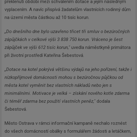
překlenutí období mezi schválením dotace a jejím následným
vyplacením. A navíc přispívá žadatelům vlastnících rodinný dům
na území města částkou až 10 tisíc korun.
„Do dnešního dne bylo uzavřeno třicet tři smluv o bezúročných
zápůjčkách v celkové výši 3 838 750 korun. Vráceno je šest
zápůjček ve výši 612 tisíc korun,"
uvedla náměstkyně primátora
při životní prostředí Kateřina Šebestová.
„Dotace na kotel pokrývá většinu výdajů na jeho pořízení, takže i
nízkopříjmové domácnosti mohou s bezúročnou půjčkou od
města kotel vyměnit bez vlastních nákladů nebo jen s
minimálními. Motivace je velká – získání nového kotle zdarma
či téměř zdarma bez použití vlastních peněz,"
dodala
Šebestová.
Město Ostrava v rámci informační kampaně nechalo roznést
do všech domácností obálky s formulářem žádosti a letáčkem,