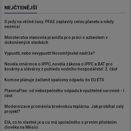
NEJČTENĚJŠÍ
S jedy na věčné časy. PFAS zaplavily celou planetu a nikdy
nezmizí
Ministerstva stanovila pravidla pro práci s azbestem v
dokončených stavbách
Vypustit, nebo nevypustit Novomlýnské nádrže?
Novela směrnice o IPPC, novela zákona o IPPC a BAT pro
kovárny a slévárny z pohledu vodního hospodářství: 2. část
Komise plánuje začlenit spalovny odpadu do EU ETS
PlasmaFlex: od nebezpečného odpadu k využitelné surovině - I.
část
Modernizace proměnila brněnskou teplárnu. Jak probíhal celý
projekt?
EIA, co to vlastně je a co má společného s prvním přistáním
člověka na Měsíci