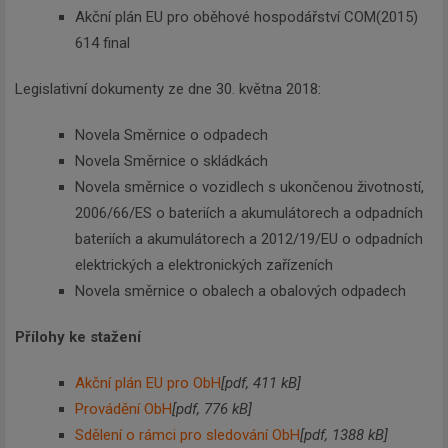
Akční plán EU pro oběhové hospodářství COM(2015)
614 final
Legislativní dokumenty ze dne 30. května 2018:
Novela Směrnice o odpadech
Novela Směrnice o skládkách
Novela směrnice o vozidlech s ukončenou životností,
2006/66/ES o bateriích a akumulátorech a odpadních
bateriích a akumulátorech a 2012/19/EU o odpadních
elektrických a elektronických zařízeních
Newsletter
Novela směrnice o obalech a obalových odpadech
Přílohy ke stažení
Zadejte váš email a my Vám
budeme zasílat ty nejdůležitější
Akční plán EU pro ObH
[pdf, 411 kB]
informace, maximálně 1x týdně.
Provádění ObH
[pdf, 776 kB]
Sdělení o rámci pro sledování ObH
[pdf, 1388 kB]