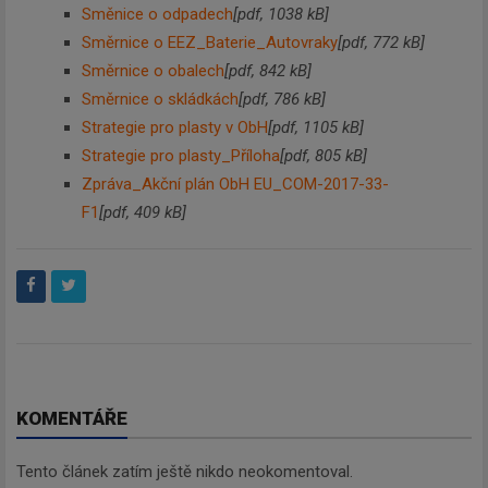
Směnice o odpadech
[pdf, 1038 kB]
Směrnice o EEZ_Baterie_Autovraky
[pdf, 772 kB]
Směrnice o obalech
[pdf, 842 kB]
Odebírat
Směrnice o skládkách
[pdf, 786 kB]
Strategie pro plasty v ObH
[pdf, 1105 kB]
Strategie pro plasty_Příloha
[pdf, 805 kB]
Zpráva_Akční plán ObH EU_COM-2017-33-
F1
[pdf, 409 kB]
KOMENTÁŘE
Tento článek zatím ještě nikdo neokomentoval.