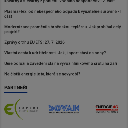
kovárny a slévárny z pohledu vodního hospodářství: 2. část
PlasmaFlex: od nebezpečného odpadu k využitelné surovině - I.
část
Modernizace proměnila brněnskou teplárnu. Jak probíhal celý
projekt?
Zprávy o trhu EU ETS: 27. 7. 2026
Vlastní cesta k udržitelnosti. Jak ji sport staví na nohy?
Unie odložila zavedení cla na vývoz hliníkového šrotu na září
Nejčistší energie je ta, která se nevyrobí?
PARTNEŘI