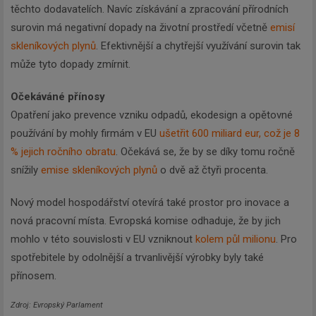
těchto dodavatelích. Navíc získávání a zpracování přírodních
surovin má negativní dopady na životní prostředí včetně
emisí
skleníkových plynů
. Efektivnější a chytřejší využívání surovin tak
může tyto dopady zmírnit.
Očekáváné přínosy
Opatření jako prevence vzniku odpadů, ekodesign a opětovné
používání by mohly firmám v EU
ušetřit 600 miliard eur, což je 8
% jejich ročního obratu
. Očekává se, že by se díky tomu ročně
snížily
emise skleníkových plynů
o dvě až čtyři procenta.
Nový model hospodářství otevírá také prostor pro inovace a
nová pracovní místa. Evropská komise odhaduje, že by jich
mohlo v této souvislosti v EU vzniknout
kolem půl milionu
. Pro
spotřebitele by odolnější a trvanlivější výrobky byly také
přínosem.
Zdroj: Evropský Parlament