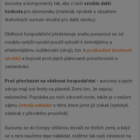
suroviny a komponenty tak, aby z nich
vznikla další
hodnota
pro ekonomiku (materiál, výrobek s obsahem
druhotných surovin vhodný pro další výrobu).
Oběhové hospodářství představuje snahu posunout se od
modelu
vytěžit-vyrobit-použít-vyhodit
k šetrnějšímu a
efektivnějšímu zužitkování zdrojů, tzn. k
prodloužení životnosti
výrobků
a bojovat proti jejich plánované poruchovosti a
zastarávání.
Proč přecházet na oběhové hospodářství - s
uroviny a jejich
zdroje mají své limity na planetě Zemi tzn., že nejsou
nekonečné. Poptávka po nich zároveň roste, takže je v našem
zájmu
šetrněji nakládat
s těmi, které jsme již získali (vydobyli,
odebrali z přírodního prostředí).
Suroviny se do Evropy většinou dováží ze třetích zemí, a když
se s nimi naučíme lépe nakládat, snížíme tak naši závislost na