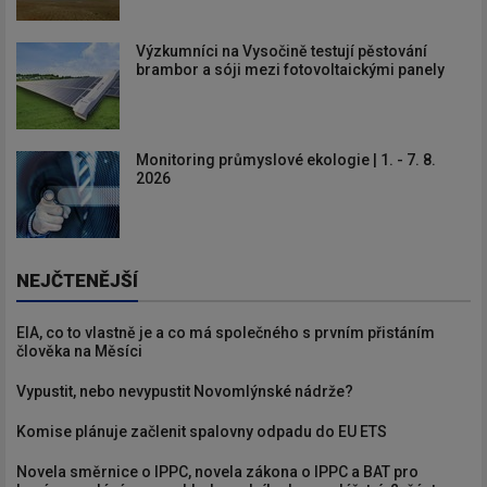
Výzkumníci na Vysočině testují pěstování
brambor a sóji mezi fotovoltaickými panely
Monitoring průmyslové ekologie | 1. - 7. 8.
2026
NEJČTENĚJŠÍ
EIA, co to vlastně je a co má společného s prvním přistáním
člověka na Měsíci
Vypustit, nebo nevypustit Novomlýnské nádrže?
Komise plánuje začlenit spalovny odpadu do EU ETS
Novela směrnice o IPPC, novela zákona o IPPC a BAT pro