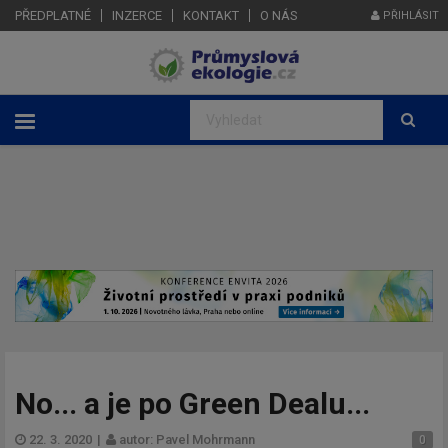
PŘEDPLATNÉ
INZERCE
KONTAKT
O NÁS
PŘIHLÁSIT
No... a je po Green Dealu...
22. 3. 2020
|
autor: Pavel Mohrmann
0