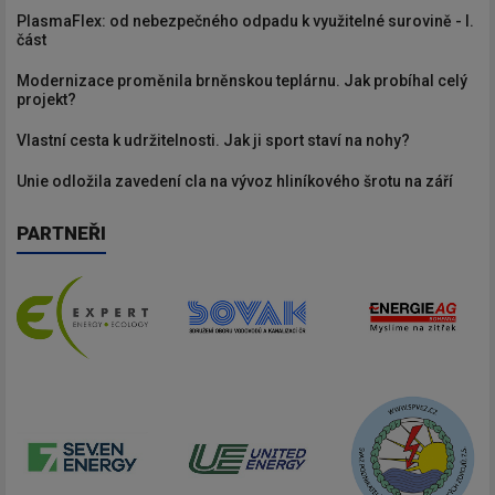
PlasmaFlex: od nebezpečného odpadu k využitelné surovině - I.
část
Modernizace proměnila brněnskou teplárnu. Jak probíhal celý
projekt?
Vlastní cesta k udržitelnosti. Jak ji sport staví na nohy?
Unie odložila zavedení cla na vývoz hliníkového šrotu na září
PARTNEŘI