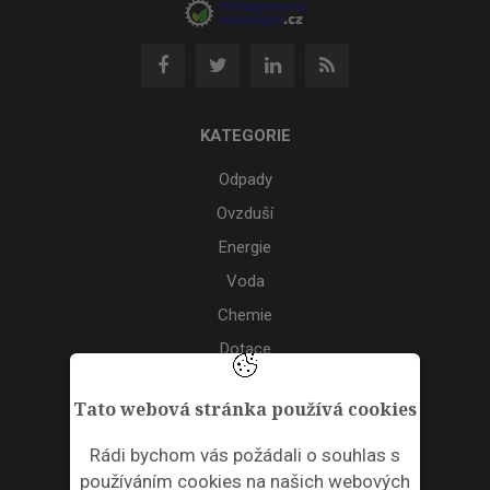
KATEGORIE
Odpady
Ovzduší
Energie
Voda
Chemie
Dotace
Akce
Tato webová stránka používá cookies
TAGS
Rádi bychom vás požádali o souhlas s
používáním cookies na našich webových
ODPADNÍ PLASTY