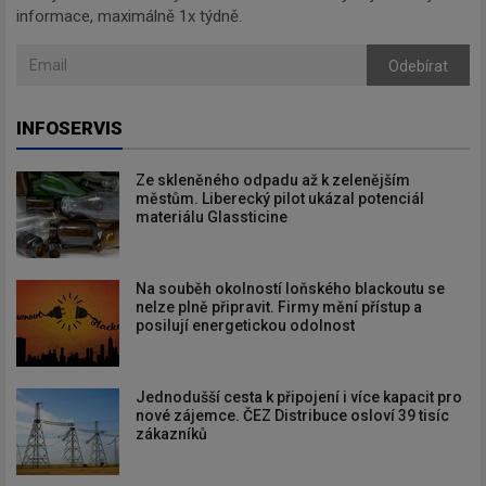
informace, maximálně 1x týdně.
Odebírat
INFOSERVIS
Ze skleněného odpadu až k zelenějším
městům. Liberecký pilot ukázal potenciál
materiálu Glassticine
Na souběh okolností loňského blackoutu se
nelze plně připravit. Firmy mění přístup a
posilují energetickou odolnost
Jednodušší cesta k připojení i více kapacit pro
nové zájemce. ČEZ Distribuce osloví 39 tisíc
zákazníků