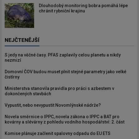
Dlouhodobý monitoring bobra pomáhá lépe
chránit rybniční krajinu
NEJČTENĚJŠÍ
S jedy na věčné časy. PFAS zaplavily celou planetu a nikdy
nezmizí
Domovní ČOV budou muset plnit stejné parametry jako velké
čistírny
Ministerstva stanovila pravidla pro práci s azbestem v
dokončených stavbách
Vypustit, nebo nevypustit Novomlýnské nádrže?
Novela směrnice o IPPC, novela zákona o IPPC a BAT pro
kovárny a slévárny z pohledu vodního hospodářství: 2. část
Komise plánuje začlenit spalovny odpadu do EU ETS