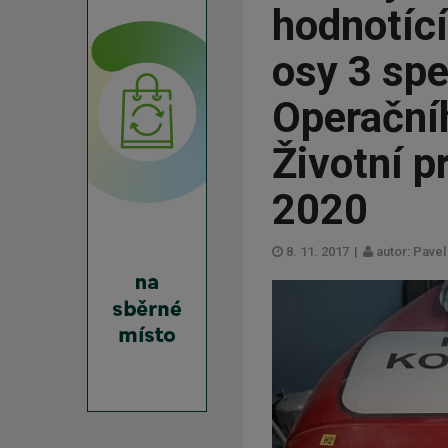
hodnotícíc
osy 3 spe
Operační
Životní p
2020
8. 11. 2017
|
autor: Pave