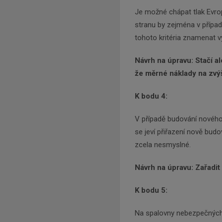
Je možné chápat tlak Evrop
stranu by zejména v přípa
tohoto kritéria znamenat v
Návrh na úpravu: Stačí a
že měrné náklady na zvýš
K bodu 4:
V případě budování nového 
se jeví přiřazení nově bud
zcela nesmyslné.
Návrh na úpravu: Zařadi
K bodu 5:
Na spalovny nebezpečných,