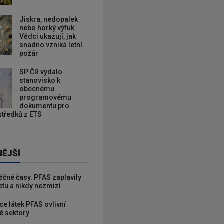
Jiskra, nedopalek
nebo horký výfuk.
Vědci ukazují, jak
snadno vzniká letní
požár
SP ČR vydalo
stanovisko k
obecnému
programovému
dokumentu pro
ostředků z ETS
NĚJŠÍ
věčné časy. PFAS zaplavily
etu a nikdy nezmizí
ce látek PFAS ovlivní
é sektory