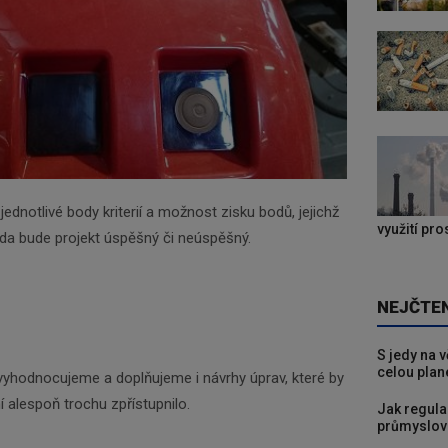
jednotlivé body kriterií a možnost zisku bodů, jejichž
využití pr
da bude projekt úspěšný či neúspěšný.
NEJČTE
S jedy na 
celou plan
s vyhodnocujeme a doplňujeme i návrhy úprav, které by
í alespoň trochu zpřístupnilo.
Jak regula
průmyslov