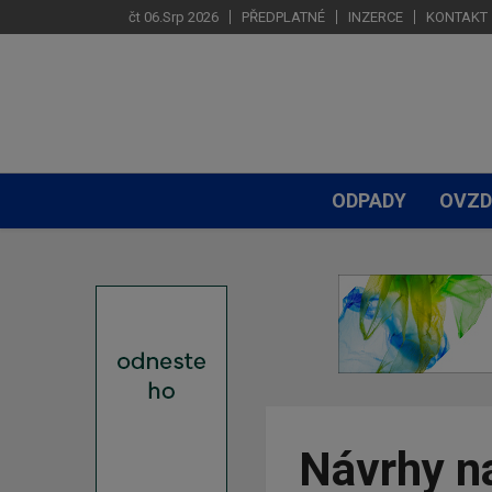
čt 06.Srp 2026
PŘEDPLATNÉ
INZERCE
KONTAKT
ODPADY
OVZD
Návrhy n