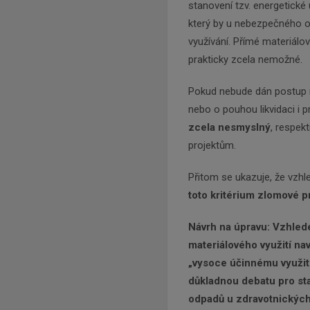
stanovení tzv. energetické 
který by u nebezpečného od
využívání. Přímé materiálo
prakticky zcela nemožné.
Pokud nebude dán postup n
nebo o pouhou likvidaci i
zcela nesmyslný
, respek
projektům.
Přitom se ukazuje, že vzhle
toto kritérium zlomové p
Návrh na úpravu: Vzhled
materiálového využití na
„vysoce účinnému využit
důkladnou debatu pro sta
odpadů u zdravotnickýc