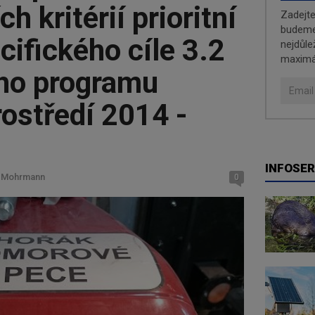
h kritérií prioritní
Zadejt
budeme 
cifického cíle 3.2
nejdůle
maximá
ho programu
rostředí 2014 -
INFOSER
l Mohrmann
0