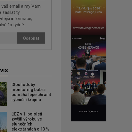
e váš email a my Vám
zasílat ty
žitější informace,
lně 1x týdně.
Odebírat
VIS
Dlouhodobý
monitoring bobra
pomáhá lépe chránit
rybniční krajinu
ČEZ v 1. pololetí
zvýšil výrobu ve
slunečních
elektrárnách o 13 %