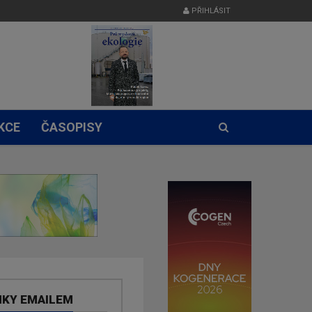
PŘIHLÁSIT
KCE
ČASOPISY
NKY EMAILEM