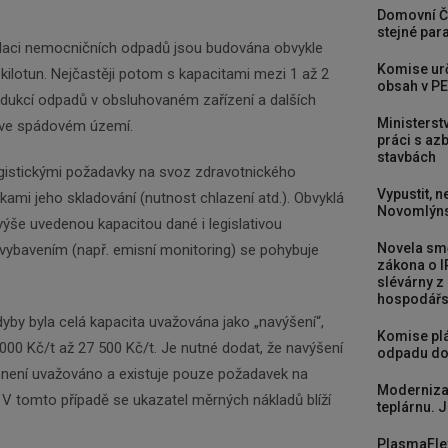
Domovní Č
stejné para
vidaci nemocničních odpadů jsou budována obvykle
Komise urč
 kilotun. Nejčastěji potom s kapacitami mezi 1 až 2
obsah v PE
odukcí odpadů v obsluhovaném zařízení a dalších
Ministerst
h ve spádovém území.
práci s a
stavbách
gistickými požadavky na svoz zdravotnického
Vypustit, n
ami jeho skladování (nutnost chlazení atd.). Obvyklá
Novomlýns
 výše uvedenou kapacitou dané i legislativou
Novela smě
ybavením (např. emisní monitoring) se pohybuje
zákona o I
slévárny z
hospodářst
yby byla celá kapacita uvažována jako „navýšení“,
Komise plá
000 Kč/t až 27 500 Kč/t. Je nutné dodat, že navýšení
odpadu do
ů není uvažováno a existuje pouze požadavek na
Newsletter
Moderniza
 V tomto případě se ukazatel měrných nákladů blíží
teplárnu. J
PlasmaFle