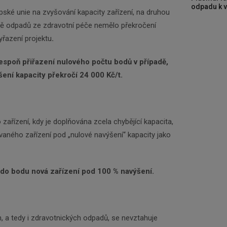
Zadejte váš email a my Vám budeme zasílat ty
odpadu k vy
ské unie na zvyšování kapacity zařízení, na druhou
nejdůležitější informace, maximálně 1x týdně.
dě odpadů ze zdravotní péče nemělo překročení
yřazení projektu
.
Odebírat
lespoň přiřazení nulového počtu bodů v případě,
ení kapacity překročí 24 000 Kč/t.
zařízení, kdy je doplňována zcela chybějící kapacita,
ovaného zařízení pod „nulové navýšení“ kapacity jako
t do bodu
nov
á
zařízení pod 100 % navýšení.
 a tedy i zdravotnických odpadů, se nevztahuje