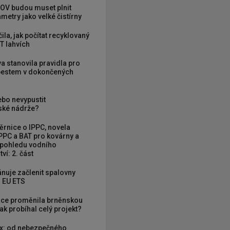
OV budou muset plnit
metry jako velké čistírny
ila, jak počítat recyklovaný
T lahvích
va stanovila pravidla pro
zbestem v dokončených
ebo nevypustit
ké nádrže?
rnice o IPPC, novela
PPC a BAT pro kovárny a
 pohledu vodního
ví: 2. část
nuje začlenit spalovny
 EU ETS
ce proměnila brněnskou
ak probíhal celý projekt?
x: od nebezpečného