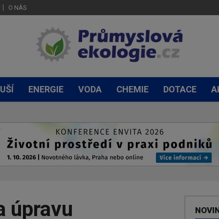
O NÁS
UŠÍ
ENERGIE
VODA
CHEMIE
DOTACE
A
a úpravu
NOVI