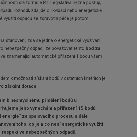
účinnosti dle formule R1. Legislativa nezná postup,
padu rozhodl, zda jde o likvidaci nebo energetické
vé využití odpadu ze zdravotní péče je potom
a stanovení, zda se jedná o energetické využívání
 pro nebezpečný odpad, lze považovat tento
bod za
tive znamenající automatické přiřazení 1 bodu všem
dem k možnosti získání bodů v ostatních kritériích je
ro získání dotace
.
em k nesmyslnému přidělení bodů u
vrhujeme jeho vynechání a přiřazení 15 bodů
í energie“ ze spalovacího procesu a dále
novení toho, co je a co není energetické využití
h respektive nebezpečných odpadů.