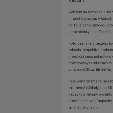
K bodu 1:
Zařízení na termickou lik
s roční kapacitou v řádech
kt. To je dáno obvyklou pr
zdravotnických zařízeníc
Toto území je omezeno lo
odpadu, respektive podmínk
investiční cena jednotky s
požadovaným minimálním v
v rozmezí 35 až 55 mil Kč.
Tato cena znamená, že i kd
tak měrné náklady jsou 35 
kapacity u většiny projekt
prosté zachování kapacity.
limitně nekonečnu.