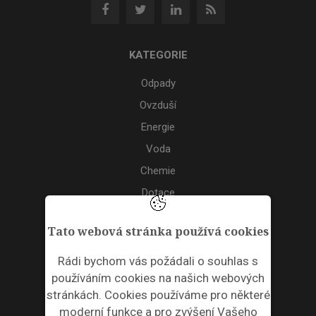
KATEGORIE
Odpady
Ovzduší
Energie
Voda
Chemie
Dotace
Akce
Tato webová stránka používá cookies
TAGS
Rádi bychom vás požádali o souhlas s
používáním cookies na našich webových
ODPADNÍ PLASTY
stránkách. Cookies používáme pro některé
moderní funkce a pro zvýšení Vašeho