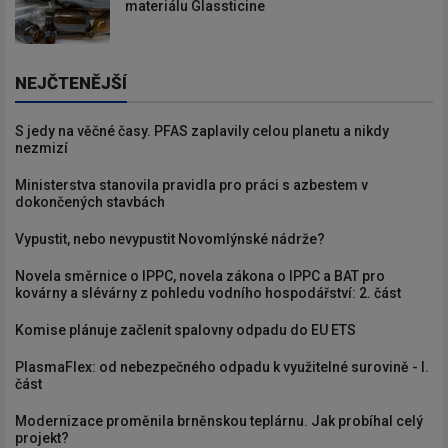
materiálu Glassticine
NEJČTENĚJŠÍ
S jedy na věčné časy. PFAS zaplavily celou planetu a nikdy
nezmizí
Ministerstva stanovila pravidla pro práci s azbestem v
dokončených stavbách
Vypustit, nebo nevypustit Novomlýnské nádrže?
Novela směrnice o IPPC, novela zákona o IPPC a BAT pro
kovárny a slévárny z pohledu vodního hospodářství: 2. část
Komise plánuje začlenit spalovny odpadu do EU ETS
PlasmaFlex: od nebezpečného odpadu k využitelné surovině - I.
část
Modernizace proměnila brněnskou teplárnu. Jak probíhal celý
projekt?