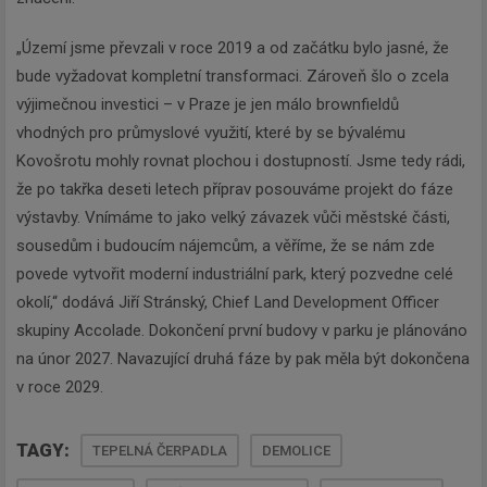
„Území jsme převzali v roce 2019 a od začátku bylo jasné, že
bude vyžadovat kompletní transformaci. Zároveň šlo o zcela
výjimečnou investici – v Praze je jen málo brownfieldů
vhodných pro průmyslové využití, které by se bývalému
Kovošrotu mohly rovnat plochou i dostupností. Jsme tedy rádi,
že po takřka deseti letech příprav posouváme projekt do fáze
výstavby. Vnímáme to jako velký závazek vůči městské části,
sousedům i budoucím nájemcům, a věříme, že se nám zde
povede vytvořit moderní industriální park, který pozvedne celé
okolí,“ dodává Jiří Stránský, Chief Land Development Officer
skupiny Accolade. Dokončení první budovy v parku je plánováno
na únor 2027. Navazující druhá fáze by pak měla být dokončena
v roce 2029.
TAGY:
TEPELNÁ ČERPADLA
DEMOLICE