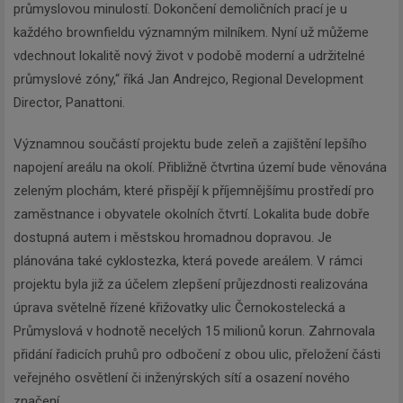
průmyslovou minulostí. Dokončení demoličních prací je u
každého brownfieldu významným milníkem. Nyní už můžeme
vdechnout lokalitě nový život v podobě moderní a udržitelné
průmyslové zóny,“ říká Jan Andrejco, Regional Development
Director, Panattoni.
Významnou součástí projektu bude zeleň a zajištění lepšího
napojení areálu na okolí. Přibližně čtvrtina území bude věnována
zeleným plochám, které přispějí k příjemnějšímu prostředí pro
zaměstnance i obyvatele okolních čtvrtí. Lokalita bude dobře
dostupná autem i městskou hromadnou dopravou. Je
plánována také cyklostezka, která povede areálem. V rámci
projektu byla již za účelem zlepšení průjezdnosti realizována
úprava světelně řízené křižovatky ulic Černokostelecká a
Průmyslová v hodnotě necelých 15 milionů korun. Zahrnovala
přidání řadicích pruhů pro odbočení z obou ulic, přeložení části
veřejného osvětlení či inženýrských sítí a osazení nového
značení.