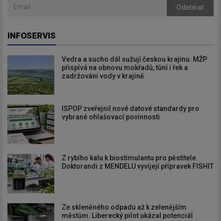
Odebírat
INFOSERVIS
Vedra a sucho dál sužují českou krajinu. MŽP
přispívá na obnovu mokřadů, tůní i řek a
zadržování vody v krajině
ISPOP zveřejnil nové datové standardy pro
vybrané ohlašovací povinnosti
Z rybího kalu k biostimulantu pro pěstitele.
Doktorandi z MENDELU vyvíjejí přípravek FISHIT
Ze skleněného odpadu až k zelenějším
městům. Liberecký pilot ukázal potenciál