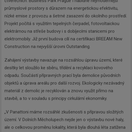
čtverečních. Business Park Prague I nabídne nejmodernější
průmyslové prostory s důrazem na energetickou efektivitu,
nízké emise z provozu a šetrné zasazení do okolního prostředí.
Projekt počítá s využitím tepelných čerpadel, fotovoltaickou
elektrárnou na střeše budovy i s dobíjecími stanicemi pro
elektromobily. Již první budova cílí na certifikaci BREEAM New
Construction na nejvyšší úrovni Outstanding.
Zahájení výstavby navazuje na rozsáhlou úpravu území, které
desítky let sloužilo ke sběru, třídění a recyklaci kovového
odpadu. Součástí přípravných prací byla demolice původních
objektů a úprava areálu pro další rozvoj. Ekologicky nezávadný
materiál z demolic je recyklován a znovu využit přímo na
stavbě, a to v souladu s principy cirkulární ekonomiky.
„V Panattoni máme rozsáhlé zkušenosti s přípravou složitých
území. V Dolních Měcholupech nejde jen o výstavbu nové haly,
ale o celkovou proměnu lokality, která byla dlouhá léta zatížena