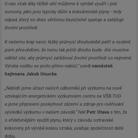
U nás však díky těžbě uhlí můžeme k výrobě využít i jiné
suroviny, jako jsou typicky důlní a koksárenské plyny - tedy
odpad, který se dnes většinou bezúčelně spaluje a zatěžuje
životní prostředí.
K našemu kraji navíc těžký průmysl dlouhodobě patří a osobně
jsem přesvědčen, že tomu tak ještě dlouho bude. Ale musíme
udělat vše, aby průmysl zatěžoval životní prostředí co nejméně.
Výroba vodíku se proto přímo nabízí,“
uvedl
náměstek
hejtmana Jakub Unucka
.
Newsletter
„Nabídli jsme účast našich odborníků při výzkumu na nově
vznikajícím energetickém výzkumném centru na VŠB-TUO
Zadejte váš email a my Vám
a jsme připraveni poskytnout zázemí a zdroje pro ověřování
budeme zasílat ty nejdůležitější
výsledků výzkumu v našem závodě,“
řekl
Petr Otava
s tím, že
informace, maximálně 1x týdně.
o efektivnějším využití plynu, který v závodu ostravské
koksovny při výrobě koksu vzniká, uvažuje společnost delší
dobu
.