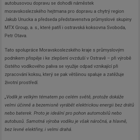
autobusovou dopravu se dohodli náměstek
moravskoslezského hejtmana pro dopravu a chytrý region
Jakub Unucka a předseda představenstva průmyslové skupiny
MTX Group, a. s., které patří i ostravská koksovna Svoboda,
Petr Otava.
Tato spolupráce Moravskoslezského kraje s průmyslovým
podnikem přispěje i ke zlepšení ovzduší v Ostravě – při výrobě
čistého vodíkového paliva se využije odpad vznikající při
zpracování koksu, který se pak většinou spaluje a zatěžuje
životní prostředí.
„Vodík je velkým tématem po celém světě, protože dokáže
velmi účinně a bezemisně vyrábět elektrickou energii bez drátů
nebo baterek. Proto je ideální pro pohon automobilů nebo
autobusů. Samotná výroba vodíku je však náročná, a hlavně,
bez levné elektřiny, i velmi drahá.