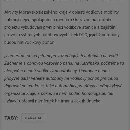
Aktivity Moravskoslezského kraje v oblasti vodíkové mobility
zahrnují nejen spolupráci s městem Ostravou na pilotním
projektu vybudování první plnicí vodíkové stanice a zajištění
provozu vybraných autobusových linek DPO, jejichž autobusy
budou mít vodíkový pohon.
„Zaměříme se na pilotní provoz veřejných autobusů na vodík.
Začneme s obnovou vozového parku na Karvinsku, počítáme tu
alespoň s deseti vodíkovými autobusy. Postupně budou
přibývat další veřejné autobusy na vodíkový pohon pro celou
dopravní oblast kraje, také automobily pro úřady a příspěvkové
organizace kraje, a pokud se nám podaří homologace, tak
i vlaky,“
upřesnil náměstek hejtmana Jakub Unucka.
TAGY:
CARACAL