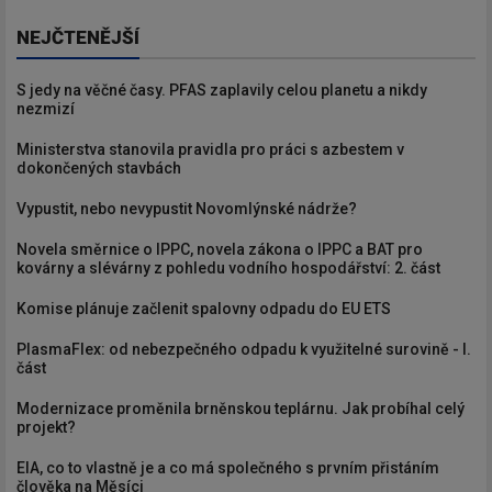
NEJČTENĚJŠÍ
S jedy na věčné časy. PFAS zaplavily celou planetu a nikdy
nezmizí
Ministerstva stanovila pravidla pro práci s azbestem v
dokončených stavbách
Vypustit, nebo nevypustit Novomlýnské nádrže?
Novela směrnice o IPPC, novela zákona o IPPC a BAT pro
kovárny a slévárny z pohledu vodního hospodářství: 2. část
Komise plánuje začlenit spalovny odpadu do EU ETS
PlasmaFlex: od nebezpečného odpadu k využitelné surovině - I.
část
Modernizace proměnila brněnskou teplárnu. Jak probíhal celý
projekt?
EIA, co to vlastně je a co má společného s prvním přistáním
člověka na Měsíci