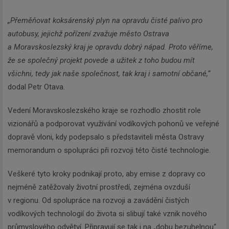
„Přeměňovat koksárenský plyn na opravdu čisté palivo pro
Odebírat
autobusy, jejichž pořízení zvažuje město Ostrava
a Moravskoslezský kraj je opravdu dobrý nápad. Proto věříme,
že se společný projekt povede a užitek z toho budou mít
všichni, tedy jak naše společnost, tak kraj i samotní občané,“
dodal Petr Otava.
Vedení Moravskoslezského kraje se rozhodlo zhostit role
vizionářů a podporovat využívání vodíkových pohonů ve veřejné
dopravě vloni, kdy podepsalo s představiteli města Ostravy
memorandum o spolupráci při rozvoji této čisté technologie.
Veškeré tyto kroky podnikají proto, aby emise z dopravy co
nejméně zatěžovaly životní prostředí, zejména ovzduší
v regionu. Od spolupráce na rozvoji a zavádění čistých
vodíkových technologií do života si slibují také vznik nového
průmyslového odvětví. Připravují se tak i na „dobu bezuhelnou“.