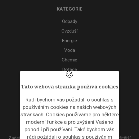
KATEGORIE
Odpady
Ovzduší
Energie
Voda
Chemie
Dotace
Akce
Tato webová stránka používá cookies
TAGS
Rádi bychom vás požádali o souhlas s
používáním cookies na našich webových
ODPADNÍ PLASTY
stránkách. Cookies používáme pro některé
moderní funkce a pro zvýšení Vašeho
NEWSLETTER
pohodlí při používání. Také bychom vás
rádi požádali o souhlas s používáním
Zadejte váš email a my Vám budeme zasílat ty nejdůležitější