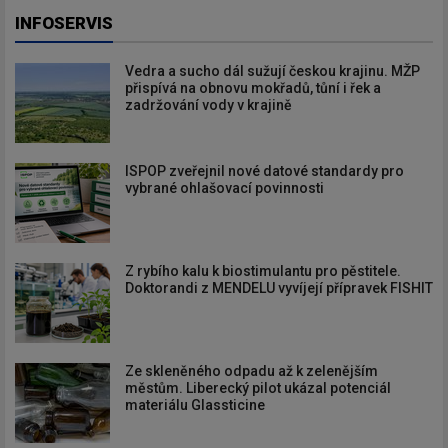
INFOSERVIS
Vedra a sucho dál sužují českou krajinu. MŽP
přispívá na obnovu mokřadů, tůní i řek a
zadržování vody v krajině
ISPOP zveřejnil nové datové standardy pro
vybrané ohlašovací povinnosti
Z rybího kalu k biostimulantu pro pěstitele.
Doktorandi z MENDELU vyvíjejí přípravek FISHIT
Ze skleněného odpadu až k zelenějším
městům. Liberecký pilot ukázal potenciál
materiálu Glassticine