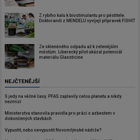
Z rybího kalu k biostimulantu pro pěstitele.
Doktorandi z MENDELU vyvíjejí přípravek FISHIT
Ze skleněného odpadu až k zelenějším
městům. Liberecký pilot ukázal potenciál
materiálu Glassticine
NEJČTENĚJŠÍ
S jedy na věčné časy. PFAS zaplavily celou planetu a nikdy
nezmizí
Ministerstva stanovila pravidla pro práci s azbestem v
dokončených stavbách
Vypustit, nebo nevypustit Novomlýnské nádrže?