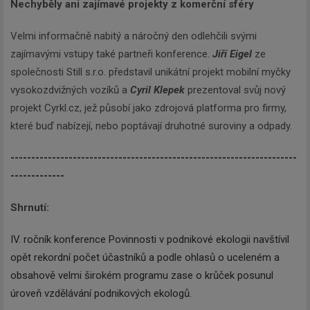
Nechyběly ani zajímavé projekty z komerční sféry
Velmi informačně nabitý a náročný den odlehčili svými
zajímavými vstupy také partneři konference.
Jiří Eigel
ze
společnosti Still s.r.o. představil unikátní projekt mobilní myčky
vysokozdvižných vozíků a
Cyril Klepek
prezentoval svůj nový
projekt Cyrkl.cz, jež působí jako zdrojová platforma pro firmy,
které buď nabízejí, nebo poptávají druhotné suroviny a odpady.
---------------------------------------------------------------------
-------------
Shrnutí:
IV. ročník konference Povinnosti v podnikové ekologii navštívil
opět rekordní počet účastníků a podle ohlasů o uceleném a
obsahově velmi širokém programu zase o krůček posunul
úroveň vzdělávání podnikových ekologů.