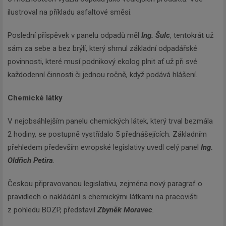
ilustroval na příkladu asfaltové směsi.
Poslední příspěvek v panelu odpadů měl
Ing. Šulc
, tentokrát už
sám za sebe a bez brýlí, který shrnul základní odpadářské
povinnosti, které musí podnikový ekolog plnit ať už při své
každodenní činnosti či jednou ročně, když podává hlášení.
Chemické látky
V nejobsáhlejším panelu chemických látek, který trval bezmála
2 hodiny, se postupně vystřídalo 5 přednášejících. Základním
přehledem především evropské legislativy uvedl celý panel
Ing.
Oldřich Petira
.
Českou připravovanou legislativu, zejména nový paragraf o
pravidlech o nakládání s chemickými látkami na pracovišti
z pohledu BOZP, představil
Zbyněk Moravec
.