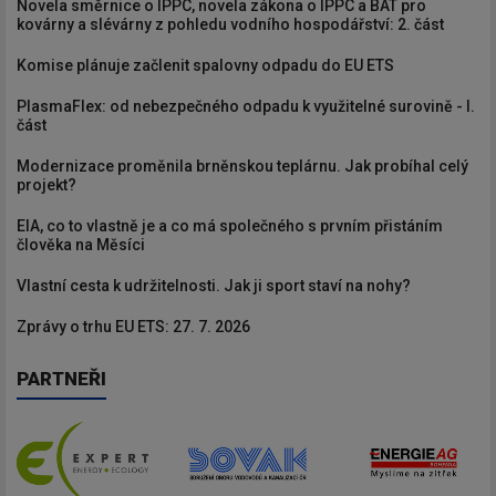
Novela směrnice o IPPC, novela zákona o IPPC a BAT pro
kovárny a slévárny z pohledu vodního hospodářství: 2. část
Komise plánuje začlenit spalovny odpadu do EU ETS
PlasmaFlex: od nebezpečného odpadu k využitelné surovině - I.
část
Modernizace proměnila brněnskou teplárnu. Jak probíhal celý
projekt?
EIA, co to vlastně je a co má společného s prvním přistáním
člověka na Měsíci
Vlastní cesta k udržitelnosti. Jak ji sport staví na nohy?
Zprávy o trhu EU ETS: 27. 7. 2026
PARTNEŘI