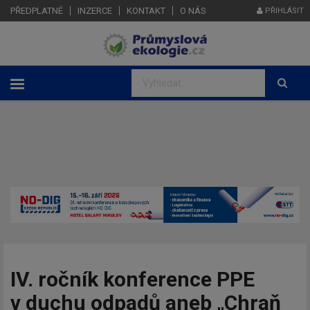
PŘEDPLATNÉ
INZERCE
KONTAKT
O NÁS
PŘIHLÁSIT
IV. ročník konference PPE
v duchu odpadů aneb „Chraň