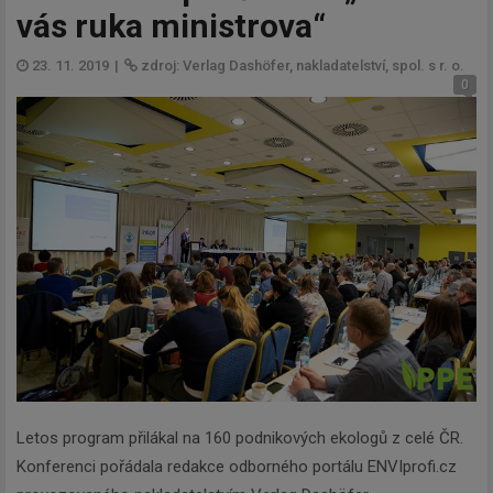
vás ruka ministrova“
23. 11. 2019
|
zdroj: Verlag Dashöfer, nakladatelství, spol. s r. o.
0
Letos program přilákal na 160 podnikových ekologů z celé ČR.
Konferenci pořádala redakce odborného portálu ENVIprofi.cz