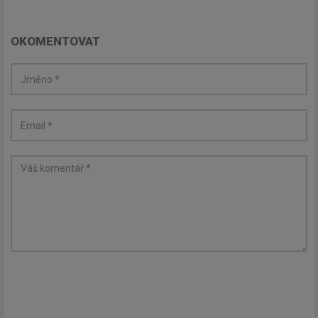
Newsletter
OKOMENTOVAT
Zadejte váš email a my Vám
budeme zasílat ty nejdůležitější
informace, maximálně 1x týdně.
Odebírat