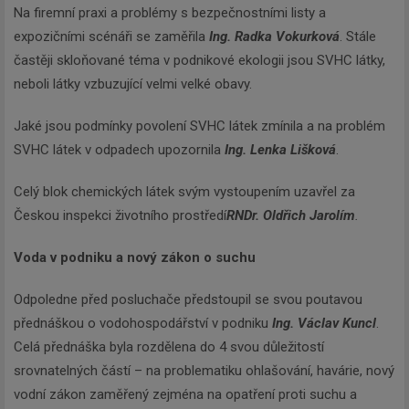
Na firemní praxi a problémy s bezpečnostními listy a
expozičními scénáři se zaměřila
Ing. Radka Vokurková
. Stále
častěji skloňované téma v podnikové ekologii jsou SVHC látky,
neboli látky vzbuzující velmi velké obavy.
Jaké jsou podmínky povolení SVHC látek zmínila a na problém
SVHC látek v odpadech upozornila
Ing. Lenka Lišková
.
Celý blok chemických látek svým vystoupením uzavřel za
Českou inspekci životního prostředí
RNDr. Oldřich Jarolím
.
Voda v podniku a nový zákon o suchu
Odpoledne před posluchače předstoupil se svou poutavou
přednáškou o vodohospodářství v podniku
Ing. Václav Kuncl
.
Celá přednáška byla rozdělena do 4 svou důležitostí
srovnatelných částí – na problematiku ohlašování, havárie, nový
vodní zákon zaměřený zejména na opatření proti suchu a