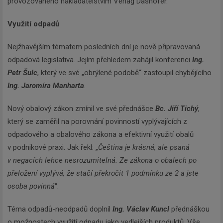
provozovaného nakladatelstvím Verlag Dashöfer.
Využití odpadů
Nejžhavějším tématem posledních dní je nově připravovaná
odpadová legislativa. Jejím přehledem zahájil konferenci
Ing.
Petr Šulc
, který ve své „obrýlené podobě“ zastoupil chybějícího
Ing. Jaromíra Manharta
.
Nový obalový zákon zmínil ve své přednášce
Bc. Jiří Tichý
,
který se zaměřil na porovnání povinností vyplývajících z
odpadového a obalového zákona a efektivní využití obalů
v podnikové praxi. Jak řekl: „
Čeština je krásná, ale psaná
v negacích lehce nesrozumitelná. Ze zákona o obalech po
přeložení vyplývá, že stačí překročit 1 podmínku ze 2 a jste
osoba povinná
“.
Téma odpadů-neodpadů doplnil
Ing. Václav Kuncl
přednáškou
o možnostech využití odpadu jako vedlejších produktů. Vše