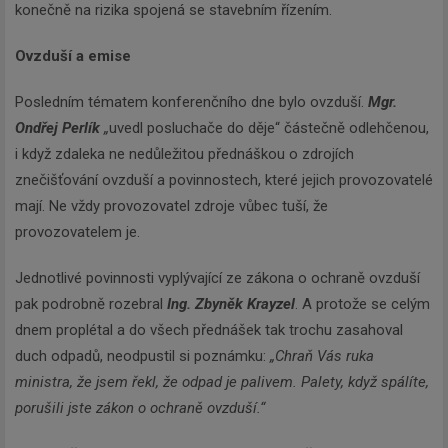
konečně na rizika spojená se stavebním řízením.
Ovzduší a emise
Posledním tématem konferenčního dne bylo ovzduší.
Mgr.
Ondřej Perlík
„
uvedl posluchače do děje“ částečně odlehčenou,
i když zdaleka ne nedůležitou přednáškou o zdrojích
znečišťování ovzduší a povinnostech, které jejich provozovatelé
mají. Ne vždy provozovatel zdroje vůbec tuší, že
provozovatelem je.
Jednotlivé povinnosti vyplývající ze zákona o ochraně ovzduší
pak podrobně rozebral
Ing. Zbyněk Krayzel
. A protože se celým
dnem proplétal a do všech přednášek tak trochu zasahoval
duch odpadů, neodpustil si poznámku:
„Chraň Vás ruka
ministra, že jsem řekl, že odpad je palivem. Palety, když spálíte,
porušili jste zákon o ochraně ovzduší.“