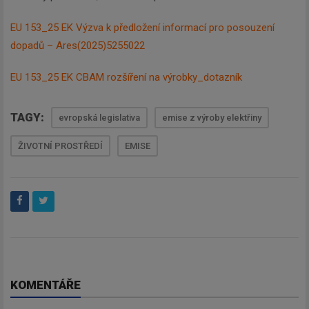
EU 153_25 EK Výzva k předložení informací pro posouzení
Zadejte váš email a my Vám
dopadů – Ares(2025)5255022
budeme zasílat ty nejdůležitější
informace, maximálně 1x týdně.
EU 153_25 EK CBAM rozšíření na výrobky_dotazník
TAGY:
evropská legislativa
emise z výroby elektřiny
ŽIVOTNÍ PROSTŘEDÍ
EMISE
Odebírat
KOMENTÁŘE