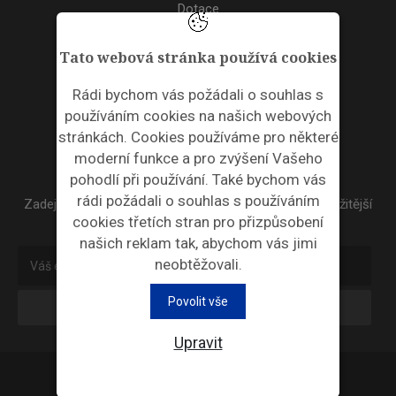
Dotace
Akce
Tato webová stránka používá cookies
TAGS
Rádi bychom vás požádali o souhlas s
používáním cookies na našich webových
ODPADNÍ PLASTY
stránkách. Cookies používáme pro některé
moderní funkce a pro zvýšení Vašeho
NEWSLETTER
pohodlí při používání. Také bychom vás
rádi požádali o souhlas s používáním
Zadejte váš email a my Vám budeme zasílat ty nejdůležitější
cookies třetích stran pro přizpůsobení
informace, maximálně 1x týdně.
našich reklam tak, abychom vás jimi
neobtěžovali.
Povolit vše
Odebírat
Upravit
Průmyslová ekologie © 2026 |
Nastavení cookies