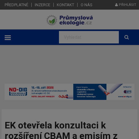
PŘEDPLATNÉ
INZERCE
KONTAKT
O NÁS
PŘIHLÁSIT
EK otevřela konzultaci k
rozšíření CBAM a emisím z