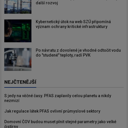
další rozvoj
Kybernetický útok na web SZÚ připomíná
význam ochrany kritické infrastruktury
Po návratu z dovolené je vhodné odtočit vodu
do "studené" teploty, radí PVK
NEJČTENĚJŠÍ
S jedy na věčné časy. PFAS zaplavily celou planetu a nikdy
nezmizí
Jak regulace látek PFAS ovlivní průmyslové sektory
Domovní ČOV budou muset plnit stejné parametry jako velké
čistírny