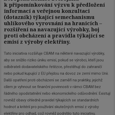
k připomínkování výzvu k předložení
informací a veřejnou konzultaci
(dotazník) týkající se
mechanismu
uhlíkového vyrovnání na hranicích –
rozšíření na navazující výrobky, boj
proti obcházení a pravidla týkající se
emisí z výroby elektřiny.
Tato iniciativa rozšiřuje CBAM na některé navazující výrobky,
aby se snížilo riziko úniku emisí, pokud se výrobci, kteří jsou
odběrateli dodavatelského řetězce, přestěhují do zahraničí
nebo pokud kupující z EU přejdou na dovoz ze zemí mimo Unii.
Další opatření proti obcházení se zaměří na praktiky, jejichž
cílem je vyhnout se finanční povinnosti v rámci CBAM bez
řádného opodstatnění nebo ekonomického odůvodnění. Existují
rovněž obavy ohledně pravidel týkajících se standardních
hodnot a kritérií pro používání skutečných emisí z výroby
Newsletter
elektřiny pro odhad, což rovněž podnítilo tuto iniciativu.