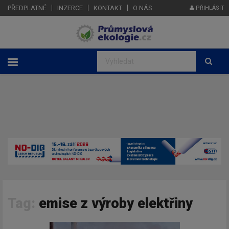
PŘEDPLATNÉ
INZERCE
KONTAKT
O NÁS
PŘIHLÁSIT
Tag:
emise z výroby elektřiny