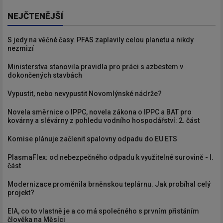
NEJČTENĚJŠÍ
S jedy na věčné časy. PFAS zaplavily celou planetu a nikdy
nezmizí
Ministerstva stanovila pravidla pro práci s azbestem v
dokončených stavbách
Vypustit, nebo nevypustit Novomlýnské nádrže?
Novela směrnice o IPPC, novela zákona o IPPC a BAT pro
kovárny a slévárny z pohledu vodního hospodářství: 2. část
Komise plánuje začlenit spalovny odpadu do EU ETS
PlasmaFlex: od nebezpečného odpadu k využitelné surovině - I.
část
Modernizace proměnila brněnskou teplárnu. Jak probíhal celý
projekt?
EIA, co to vlastně je a co má společného s prvním přistáním
člověka na Měsíci