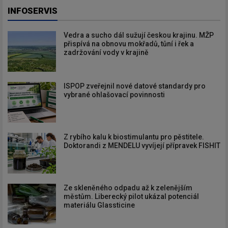
INFOSERVIS
Vedra a sucho dál sužují českou krajinu. MŽP
přispívá na obnovu mokřadů, tůní i řek a
zadržování vody v krajině
ISPOP zveřejnil nové datové standardy pro
vybrané ohlašovací povinnosti
Z rybího kalu k biostimulantu pro pěstitele.
Doktorandi z MENDELU vyvíjejí přípravek FISHIT
Ze skleněného odpadu až k zelenějším
městům. Liberecký pilot ukázal potenciál
materiálu Glassticine