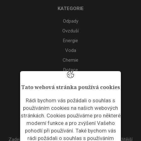
KATEGORIE
Odpady
Ovzduší
Energie
Voda
Chemie
Dotace
Akce
Tato webová stránka používá cookies
TAGS
Rádi bychom vás požádali o souhlas s
používáním cookies na našich webových
ODPADNÍ PLASTY
stránkách. Cookies používáme pro některé
moderní funkce a pro zvýšení Vašeho
NEWSLETTER
pohodlí při používání. Také bychom vás
rádi požádali o souhlas s používáním
Zadejte váš email a my Vám budeme zasílat ty nejdůležitější