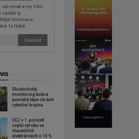
e váš email a my Vám
zasílat ty
žitější informace,
lně 1x týdně.
Odebírat
VIS
Dlouhodobý
monitoring bobra
pomáhá lépe chránit
rybniční krajinu
ČEZ v 1. pololetí
zvýšil výrobu ve
slunečních
elektrárnách o 13 %