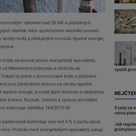
 jmenovitým výkonem nad 20 kW a příslušných
jejich vlastník nebo společenství vlastníků povinen
lu těchto kotlů a příslušných rozvodů tepelné energie,
 zpráva.
í může zpracovat pouze energetický specialista,
ní od Ministerstva průmyslu a obchodu ke
využití pr
 Pokud se jedná o provozované kotle a příslušné
teré jsou předmětem licence na výrobu tepelné
 tepelné energie, provádí jejich kontrolu a následnou
NEJČTE
této licence. Rozsah, četnost a způsob provádění
rávy stanovuje vyhláška 194/2013 Sb.
S jedy na 
celou plan
e každoročně kontroluje více než 5 % z počtu zpráv
Jak regula
průmyslov
roce. Protože mezi energetickými specialisty panují