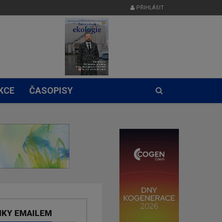
PŘIHLÁSIT
KCE
ČASOPISY
NKY EMAILEM