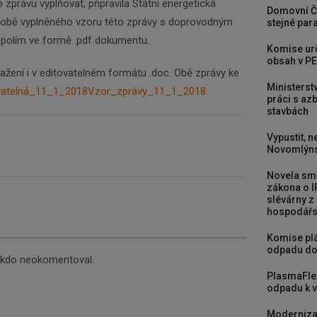
o zprávu vyplňovat, připravila Státní energetická
Domovní Č
době vyplněného vzoru této zprávy s doprovodným
stejné para
polím ve formě .pdf dokumentu.
Komise urč
obsah v PE
ažení i v editovatelném formátu .doc. Obě zprávy ke
Ministerst
vatelná_11_1_2018
Vzor_zprávy_11_1_2018
práci s a
stavbách
Vypustit, n
Novomlýns
Novela smě
zákona o I
slévárny z
hospodářst
Komise plá
odpadu do
nikdo neokomentoval.
PlasmaFle
odpadu k vy
Moderniza