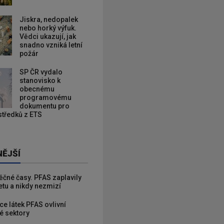
Jiskra, nedopalek
nebo horký výfuk.
Vědci ukazují, jak
snadno vzniká letní
požár
SP ČR vydalo
stanovisko k
obecnému
programovému
dokumentu pro
ostředků z ETS
NĚJŠÍ
věčné časy. PFAS zaplavily
etu a nikdy nezmizí
ce látek PFAS ovlivní
é sektory