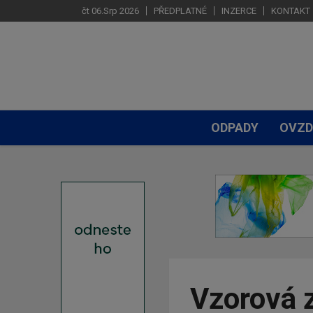
čt 06.Srp 2026
PŘEDPLATNÉ
INZERCE
KONTAKT
ODPADY
OVZD
Vzorová z