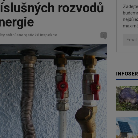
říslušných rozvodů
Zadejt
budeme 
nergie
nejdůle
maximá
lity státní energetické inspekce
0
INFOSER