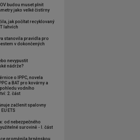
OV budou muset plnit
metry jako velké čistírny
ila, jak počítat recyklovaný
T lahvích
va stanovila pravidla pro
zbestem v dokončených
ebo nevypustit
ké nádrže?
rnice o IPPC, novela
PPC a BAT pro kovárny a
 pohledu vodního
ví: 2. část
nuje začlenit spalovny
 EU ETS
x: od nebezpečného
užitelné surovině - I. část
ce proměnila brněnskou