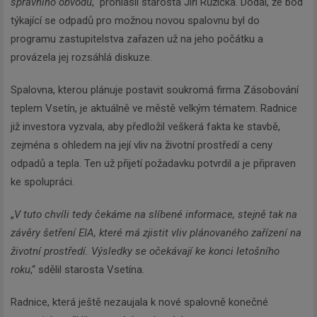
správního obvodu
,“ prohlásil starosta Jiří Růžička. Dodal, že bod
týkající se odpadů pro možnou novou spalovnu byl do
programu zastupitelstva zařazen už na jeho počátku a
provázela jej rozsáhlá diskuze.
Spalovna, kterou plánuje postavit soukromá firma Zásobování
teplem Vsetín, je aktuálně ve městě velkým tématem. Radnice
již investora vyzvala, aby předložil veškerá fakta ke stavbě,
zejména s ohledem na její vliv na životní prostředí a ceny
odpadů a tepla. Ten už přijetí požadavku potvrdil a je připraven
ke spolupráci.
„
V tuto chvíli tedy čekáme na slíbené informace, stejně tak na
závěry šetření EIA, které má zjistit vliv plánovaného zařízení na
životní prostředí. Výsledky se očekávají ke konci letošního
roku
,“ sdělil starosta Vsetína.
Radnice, která ještě nezaujala k nové spalovně konečné