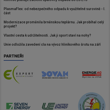
PlasmaFlex: od nebezpečného odpadu k využitelné surovině - I.
část
Modernizace proměnila brněnskou teplárnu. Jak probíhal celý
projekt?
Vlastní cesta k udržitelnosti. Jak ji sport staví na nohy?
Unie odložila zavedení cla na vývoz hliníkového šrotu na září
PARTNEŘI