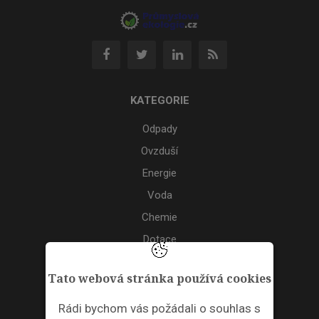
KATEGORIE
Odpady
Ovzduší
Energie
Voda
Chemie
Dotace
Akce
Tato webová stránka používá cookies
TAGS
Rádi bychom vás požádali o souhlas s