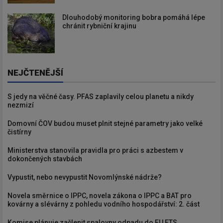
Newsletter
Dlouhodobý monitoring bobra pomáhá lépe
chránit rybniční krajinu
Zadejte váš email a my Vám
budeme zasílat ty nejdůležitější
informace, maximálně 1x týdně.
NEJČTENĚJŠÍ
S jedy na věčné časy. PFAS zaplavily celou planetu a nikdy
nezmizí
Odebírat
Domovní ČOV budou muset plnit stejné parametry jako velké
čistírny
Ministerstva stanovila pravidla pro práci s azbestem v
dokončených stavbách
Vypustit, nebo nevypustit Novomlýnské nádrže?
Novela směrnice o IPPC, novela zákona o IPPC a BAT pro
kovárny a slévárny z pohledu vodního hospodářství: 2. část
Komise plánuje začlenit spalovny odpadu do EU ETS