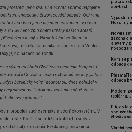
práci s a
stavbách
votní prostředí, jeho kvalitu a ochranu přímo napojené,
odářství, energetiku či zpracování odpadů. Ochranu
Vypustit, n
ematicky podporujeme nejenom inovacemi v oboru,
Novomlýns
kty s ČSOP, nebo způsobem údržby našich areálů.
Novela smě
m příspěvkem k boji s klimatickými změnami a
zákona o I
slévárny z
Kučerová, ředitelka komunikace společnosti Veolia a
hospodářst
rady jejího nadačního fondu.
Komise plá
odpadu do
e na výkup mokřadu Chválovna nedaleko Vimperku,“
ditel kanceláře Českého svazu ochránců přírody.
„Jde o
PlasmaFle
odpadu k vy
, kdysi botanicky velmi hodnotnou, dnes bohužel v
by degradovanou. Průzkumy však naznačují, že je
Moderniza
teplárnu. J
pět obnovit její krásu.“
EIA, co to 
bem propojují suchozemské a vodní ekosystémy. V
společného
člověka na
tále roste. Podílejí se totiž na koloběhu vody v
ý oxid uhličitý z ovzduší. Představují přirozenou
Vlastní ces