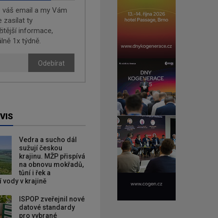
e váš email a my Vám
zasílat ty
žitější informace,
lně 1x týdně.
Odebírat
VIS
Vedra a sucho dál
sužují českou
krajinu. MŽP přispívá
na obnovu mokřadů,
tůní i řek a
 vody v krajině
ISPOP zveřejnil nové
datové standardy
pro vybrané