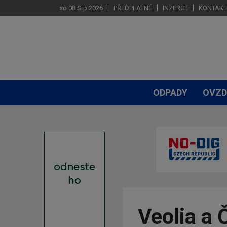
so 08.Srp 2026
PŘEDPLATNÉ
INZERCE
KONTAKT
ODPADY
OVZD
Veolia a 