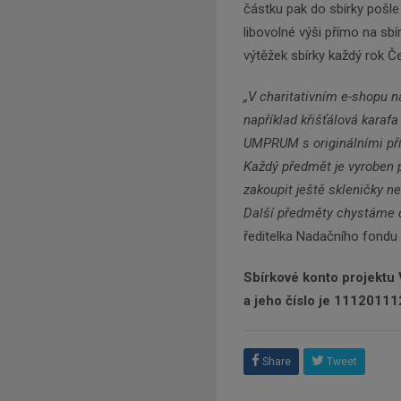
částku pak do sbírky pošle 
libovolné výši přímo na sb
výtěžek sbírky každý rok 
„V charitativním e-shopu n
například křišťálová karaf
UMPRUM s originálními pří
Každý předmět je vyroben 
zakoupit ještě skleničky n
Další předměty chystáme do
ředitelka Nadačního fondu 
Sbírkové konto projektu
a jeho číslo je 1112011
Share
Tweet