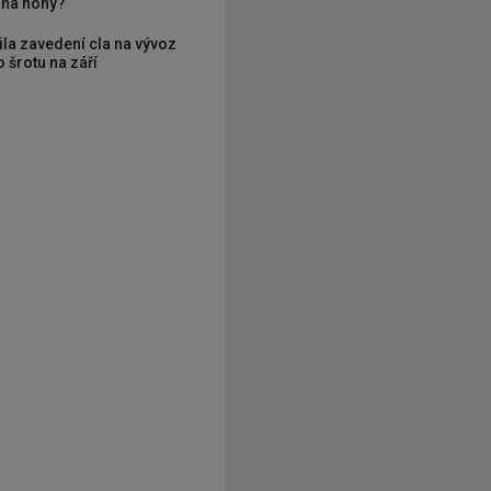
í na nohy?
ila zavedení cla na vývoz
 šrotu na září