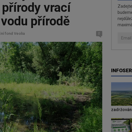
přírody vrací
Zadejt
budeme 
 vodu přírodě
nejdůle
maximá
ní fond Veolia
0
INFOSER
zadržování