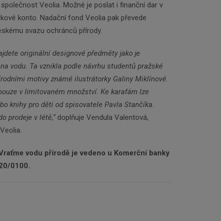
společnost Veolia. Možné je poslat i finanční dar v
írkové konto. Nadační fond Veolia pak převede
Českému svazu ochránců přírody.
ajdete originální designové předměty jako je
a na vodu. Ta vznikla podle návrhu studentů pražské
rodními motivy známé ilustrátorky Galiny Miklínové.
pouze v limitovaném množství. Ke karafám lze
ebo knihy pro děti od spisovatele Pavla Stančíka.
 prodeje v létě,“
doplňuje Vendula Valentová,
Veolia.
 Vraťme vodu přírodě je vedeno u Komerční banky
120/0100.