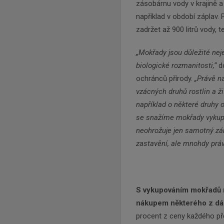
zásobárnu vody v krajině 
například v období záplav.
zadržet až 900 litrů vody,
„Mokřady jsou důležité neje
biologické rozmanitosti,“
do
ochránců přírody.
„Právě na
vzácných druhů rostlin a ž
například o některé druhy o
se snažíme mokřady vykupov
neohrožuje jen samotný zán
zastavění, ale mnohdy práv
S vykupováním mokřadů m
nákupem některého z dá
procent z ceny každého pře