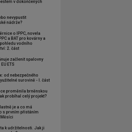
zbestem v dokončených
ebo nevypustit
ké nádrže?
rnice o IPPC, novela
PPC a BAT pro kovárny a
 pohledu vodního
ví: 2. část
nuje začlenit spalovny
 EU ETS
x: od nebezpečného
užitelné surovině - I. část
ce proměnila brněnskou
ak probíhal celý projekt?
vlastně je a co má
 s prvním přistáním
 Měsíci
ta k udržitelnosti. Jak ji