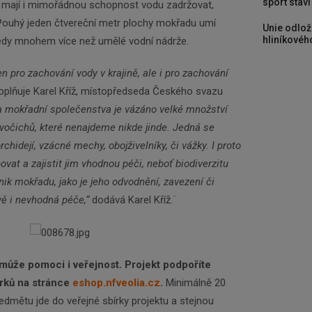
sport stav
a mají i mimořádnou schopnost vodu zadržovat,
 Pouhý jeden čtvereční metr plochy mokřadu umí
Unie odlož
hliníkového
 tedy mnohem více než umělé vodní nádrže.
n pro zachování vody v krajině, ale i pro zachování
plňuje Karel Kříž, místopředseda Českého svazu
 mokřadní společenstva je vázáno velké množství
ivočichů, které nenajdeme nikde jinde. Jedná se
rchidejí, vzácné mechy, obojživelníky, či vážky. I proto
at a zajistit jim vhodnou péči, neboť biodiverzitu
ik mokřadu, jako je jeho odvodnění, zavezení či
ě i nevhodná péče,“
dodává Karel Kříž.¨
ůže pomoci i veřejnost. Projekt podpoříte
rků na stránce
eshop.nfveolia.cz
.
Minimálně 20
dmětu jde do veřejné sbírky projektu a stejnou