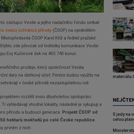
to zástupci Veolie a jejího nadačního fondu setkali
o svazu ochránců přírody
(ČSOP) na ojedinělém
Newsletter
 Místopředseda ČSOP Karel Kříž a ředitel pražské
Stýblo zde převzali od ředitelky komunikace Veolie
opu Evy Kučerové šek na 405 740 korun.
Zadejte váš email a my Vám budeme zasílat ty
nefičního prodeje, který společnost Veolia
nejdůležitější informace, maximálně 1x týdně.
nční dary na sbírkový účet. Peníze budou využity na
materiálu 
sehrávají v české přírodě nezastupitelnou roli.
Odebírat
projektem rozšířil svou dlouholetou spolupráci
NEJČTE
 Ti vyhledávají vhodné lokality, následně je vykupují a
 pro přírodu a budoucí generace.
Projekt ČSOP od
S jedy na 
celou plan
 50 hektarů mokřadů po celé České republice
.
ky prvním z nich.
Ministerst