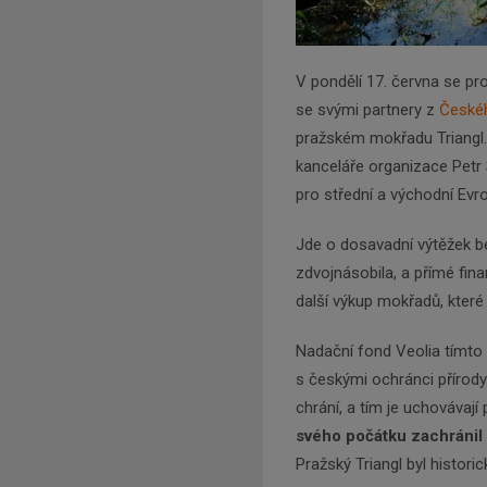
V pondělí 17. června se pro
se svými partnery z
Českéh
pražském mokřadu Triangl.
kanceláře organizace Petr 
pro střední a východní Evr
Jde o dosavadní výtěžek be
zdvojnásobila, a přímé fina
další výkup mokřadů, které 
Nadační fond Veolia tímto 
s českými ochránci přírody.
chrání, a tím je uchovávají
svého počátku zachránil
Pražský Triangl byl historic