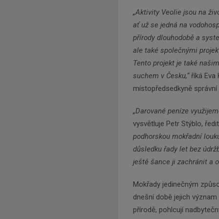
„Aktivity Veolie jsou na ži
ať už se jedná na vodohosp
přírody dlouhodobě a syst
ale také společnými proje
Tento projekt je také naši
suchem v Česku,“
říká Eva 
místopředsedkyně správní 
„Darované peníze využijem
vysvětluje Petr Stýblo, ře
podhorskou mokřadní louku
důsledku řady let bez údrž
ještě šance ji zachránit a o
Mokřady jedinečným způso
dnešní době jejich význam s
přírodě, pohlcují nadbytečn