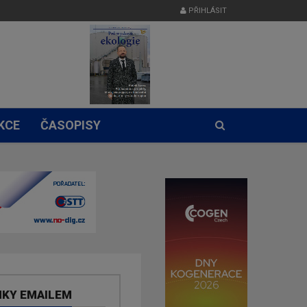
PŘIHLÁSIT
KCE
ČASOPISY
NKY EMAILEM