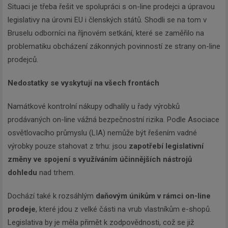
Situaci je třeba řešit ve spolupráci s on-line prodejci a úpravou
legislativy na úrovni EU i členských států. Shodli se na tom v
Bruselu odborníci na říjnovém setkání, které se zaměřilo na
problematiku obcházení zákonných povinností ze strany on-line
prodejců.
Nedostatky se vyskytují na všech frontách
Namátkové kontrolní nákupy odhalily u řady výrobků
prodávaných on-line vážná bezpečnostní rizika. Podle Asociace
osvětlovacího průmyslu (LIA) nemůže být řešením vadné
výrobky pouze stahovat z trhu: jsou
zapotřebí legislativní
změny ve spojení s využíváním účinnějších nástrojů
dohledu
nad trhem.
Dochází také k rozsáhlým
daňovým únikům v rámci on-line
prodeje
, které jdou z velké části na vrub vlastníkům e-shopů.
Legislativa by je měla přimět k zodpovědnosti, což se již