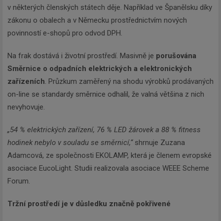
v některých členských státech děje. Například ve Španělsku díky
zákonu o obalech a v Německu prostřednictvím nových
povinností e-shopů pro odvod DPH.
Na frak dostává i životní prostředí. Masivně je
porušována
Směrnice o odpadních elektrických a elektronických
zařízeních
. Průzkum zaměřený na shodu výrobků prodávaných
on-line se standardy směrnice odhalil, že valná většina z nich
nevyhovuje.
„54 % elektrických zařízení, 76 % LED žárovek a 88 % fitness
hodinek nebylo v souladu se směrnicí,“
shrnuje Zuzana
Adamcová, ze společnosti EKOLAMP, která je členem evropské
asociace EucoLight. Studii realizovala asociace WEEE Scheme
Forum.
Tržní prostředí je v důsledku značně pokřivené