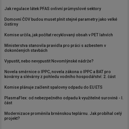
Jak regulace látek PFAS ovlivní průmyslové sektory
Domovní ČOV budou muset plnit stejné parametry jako velké
čistírny
Komise určila, jak počítat recyklovaný obsah v PET lahvích
Ministerstva stanovila pravidla pro práci s azbestem v
dokončených stavbách
Vypustit, nebo nevypustit Novomlýnské nádrže?
Novela směrnice o IPPC, novela zákona o IPPC a BAT pro
kovárny a slévárny z pohledu vodního hospodářství: 2. část
Komise plánuje začlenit spalovny odpadu do EU ETS
PlasmaFlex: od nebezpečného odpadu k využitelné surovině - I.
část
Modernizace proměnila brněnskou teplárnu. Jak probíhal celý
projekt?