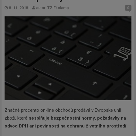
8. 11. 2018
|
autor: TZ Ekolamp
0
Značné procento on-line obchodů prodává v Evropské unii
zboží, které
nesplňuje bezpečnostní normy, požadavky na
odvod DPH ani povinnosti na ochranu životního prostředí