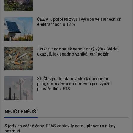
ČEZ v 1. pololetí zvýšil výrobu ve slunečních
elektrárnách o 13 %
Jiskra, nedopalek nebo horký výfuk. Vědci
ukazují, jak snadno vzniká letní požár
SP ČR vydalo stanovisko k obecnému
programovému dokumentu pro využití
prostředků z ETS
NEJČTENĚJŠÍ
S jedy na věčné časy. PFAS zaplavily celou planetu a nikdy
nezmizí