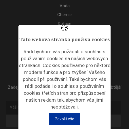
Voda
Chemie
Dotace
Akce
Tato webová stránka používá cookies
TAGS
Rádi bychom vás požádali o souhlas s
používáním cookies na našich webových
ODPADNÍ PLASTY
stránkách. Cookies používáme pro některé
moderní funkce a pro zvýšení Vašeho
NEWSLETTER
pohodlí při používání. Také bychom vás
rádi požádali o souhlas s používáním
Zadejte váš email a my Vám budeme zasílat ty nejdůležitější
cookies třetích stran pro přizpůsobení
informace, maximálně 1x týdně.
našich reklam tak, abychom vás jimi
neobtěžovali.
Povolit vše
Odebírat