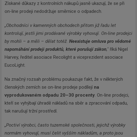
Získané důkazy z kontrolních nákupů jasně ukazují, že se při
on-line prodeji nedodržuje směrnice o odpadech.
„Obchodníci v kamenných obchodech přitom již řadu let
kontrolují, jestli jimi prodávané výrobky vyhovují. On-line prodejci
by mohli – a měli – dělat totéž.
Neexistuje omluva pro vědomé
napomáhání prodeji produktů, které porušují zákon
,"
říká Nigel
Harvey, ředitel asociace Recolight a viceprezident asociace
EucoLight.
Na značný rozsah problému poukazuje fakt, že v některých
členských zemích se on-line prodeje podílejí
na
vyprodukovaném odpadu 20–30 procenty
. On-line prodejci,
kteří se vyhýbají úhradě nákladů na sběr a zpracování odpadu,
tak narušují tržní prostředí.
„Poctiví výrobci, často tuzemské společnosti, jejichž výrobky
normám vyhovují, musí čelit vyšším nákladům, a proto jsou