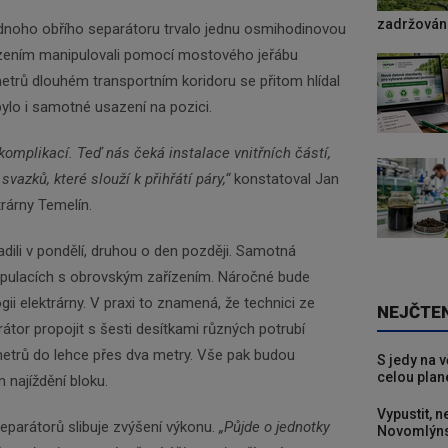
zadržování
ednoho obřího separátoru trvalo jednu osmihodinovou
ízením manipulovali pomocí mostového jeřábu
etrů dlouhém transportním koridoru se přitom hlídal
ylo i samotné usazení na pozici.
komplikací. Teď nás čeká instalace vnitřních částí,
vazků, které slouží k přihřátí páry,“
konstatoval Jan
trárny Temelín.
adili v pondělí, druhou o den později. Samotná
pulacích s obrovským zařízením. Náročné bude
ogii elektrárny. V praxi to znamená, že technici ze
NEJČTE
tor propojit s šesti desítkami různých potrubí
metrů do lehce přes dva metry. Vše pak budou
S jedy na 
celou plan
najíždění bloku.
Vypustit, n
eparátorů slibuje zvýšení výkonu.
„Půjde o jednotky
Novomlýns