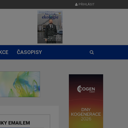
PŘIHLÁSIT
KCE
ČASOPISY
NKY EMAILEM