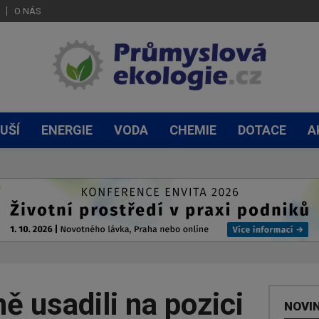
O NÁS
UŠÍ
ENERGIE
VODA
CHEMIE
DOTACE
A
ě usadili na pozici
NOVI