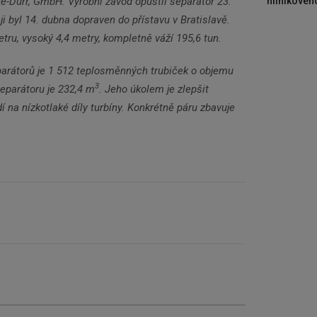
-Dürr, GmbH. Výrobní závod opustil separátor 23.
hliníkového
i byl 14. dubna dopraven do přístavu v Bratislavě.
etru, vysoký 4,4 metry, kompletně váží 195,6 tun.
parátorů je 1 512 teplosměnných trubiček o objemu
3
separátoru je 232,4 m
. Jeho úkolem je zlepšit
í na nízkotlaké díly turbíny. Konkrétně páru zbavuje