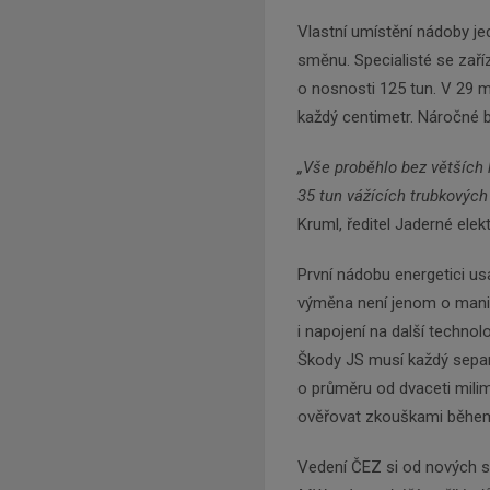
Vlastní umístění nádoby j
směnu. Specialisté se zař
o nosnosti 125 tun. V 29 m
každý centimetr. Náročné b
„Vše proběhlo bez větších 
35 tun vážících trubkových s
Kruml, ředitel Jaderné elek
První nádobu energetici us
výměna není jenom o mani
i napojení na další technol
Škody JS musí každý separá
o průměru od dvaceti mili
ověřovat zkouškami během 
Vedení ČEZ si od nových s