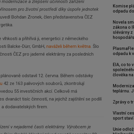
ů modernizace a zlepšení účinnosti zařízení
Komise plá
přínosem pro životní prostředí díky úspoře jednotek
odpadu do
uvedl Bohdan Zronek, člen představenstva ČEZ
Novela smě
rgetika.
zákona o I
slévárny z
hospodářst
 vlhkosti a přihřívá ji, energetici z německého
osti Balcke-Dürr, GmbH,
naváželi během května
. Šlo
PlasmaFle
odpadu k vy
ečnosti ČEZ pro jaderné elektrárny za posledních
EIA, co to 
společného
člověka na
 plánovaně odstavil 12. června. Během odstávky
ru
42 ze 163 palivových souborů, zkontrolují
Moderniza
vedou 55 investičních akcí. Celkově má
teplárnu. J
vanáct tisíc činností, na jejichž zajištění se podílí
Zprávy o tr
 a dodavatelských firem.
Vlastní ces
sport stav
ízení v nejaderné časti elektrárny. Výrobcem je
Unie odlož