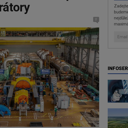
rátory
Zadejt
budeme 
nejdůle
0
maximá
INFOSER