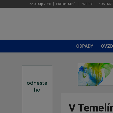
ne 09.Srp 2026
PŘEDPLATNÉ
INZERCE
KONTAKT
ODPADY
OVZD
V Temelín