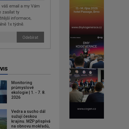
e váš email a my Vám
zasílat ty
žitější informace,
lně 1x týdně.
Odebírat
VIS
Monitoring
průmyslové
ekologie | 1. - 7. 8.
2026
Vedra a sucho dál
sužují českou
krajinu. MŽP přispívá
na obnovu mokřadů,