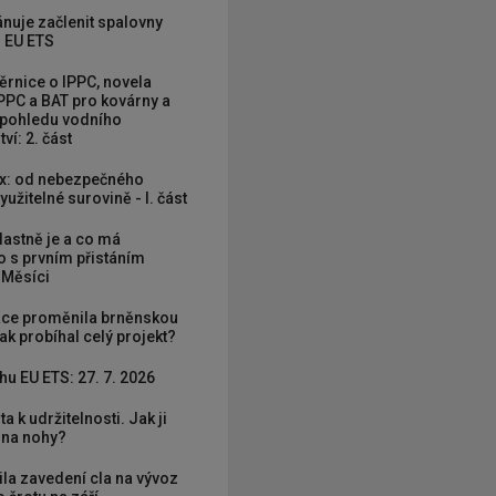
nuje začlenit spalovny
 EU ETS
rnice o IPPC, novela
PPC a BAT pro kovárny a
 pohledu vodního
ví: 2. část
x: od nebezpečného
užitelné surovině - I. část
vlastně je a co má
 s prvním přistáním
 Měsíci
ce proměnila brněnskou
ak probíhal celý projekt?
hu EU ETS: 27. 7. 2026
ta k udržitelnosti. Jak ji
í na nohy?
ila zavedení cla na vývoz