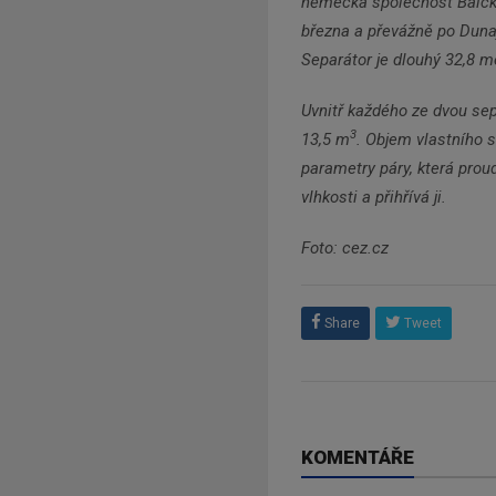
německá společnost Balcke
března a převážně po Dunaj
Separátor je dlouhý 32,8 m
Uvnitř každého ze dvou se
3
13,5 m
. Objem vlastního 
parametry páry, která proud
vlhkosti a přihřívá ji.
Foto: cez.cz
Share
Tweet
KOMENTÁŘE