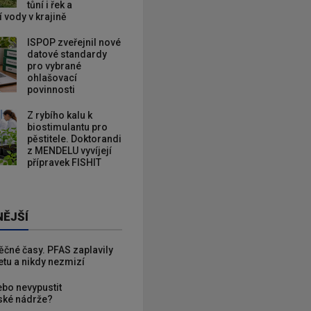
tůní i řek a
 vody v krajině
ISPOP zveřejnil nové
datové standardy
pro vybrané
ohlašovací
povinnosti
Z rybího kalu k
biostimulantu pro
pěstitele. Doktorandi
z MENDELU vyvíjejí
přípravek FISHIT
NĚJŠÍ
věčné časy. PFAS zaplavily
etu a nikdy nezmizí
ebo nevypustit
ké nádrže?