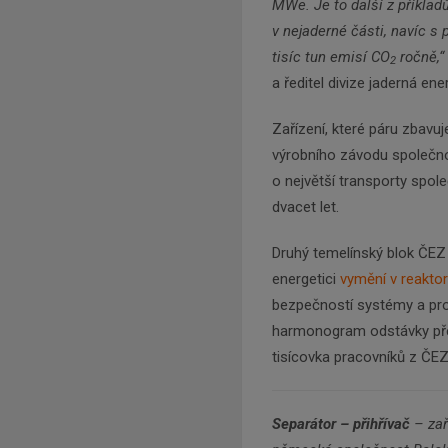
MWe. Je to další z příklad
v nejaderné části, navíc s 
tisíc tun emisí CO
ročně,“
2
a ředitel divize jaderná ene
Zařízení, které páru zbavuje
výrobního závodu společn
o největší transporty spol
dvacet let.
Druhý temelínský blok ČEZ
energetici
vymění v reakto
bezpečností systémy a pro
harmonogram odstávky přes d
tisícovka pracovníků z ČEZ
Separátor – přihřívač
– zař