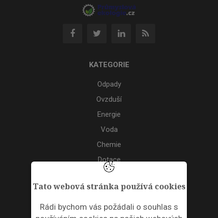
KATEGORIE
Odpady
Ovzduší
Energie
Voda
Chemie
Dotace
Akce
Tato webová stránka používá cookies
TAGS
Rádi bychom vás požádali o souhlas s