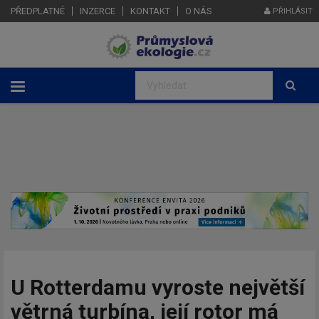
PŘEDPLATNÉ
INZERCE
KONTAKT
O NÁS
PŘIHLÁSIT
U Rotterdamu vyroste největší
větrná turbína, její rotor má