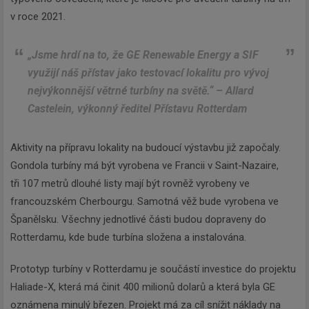
v roce 2021.
„Jsme hrdí na to, že GE Renewable Energy a SIF
využijí náš přístav jako testovací lokalitu pro vývoj
nejvýkonnější větrné turbíny na světě.“
– Allard
Castelein, výkonný ředitel Přístavu Rotterdam
Aktivity na přípravu lokality na budoucí výstavbu již započaly.
Gondola turbíny má být vyrobena ve Francii v Saint-Nazaire,
tři 107 metrů dlouhé listy mají být rovněž vyrobeny ve
francouzském Cherbourgu. Samotná věž bude vyrobena ve
Španělsku. Všechny jednotlivé části budou dopraveny do
Rotterdamu, kde bude turbína složena a instalována.
Prototyp turbíny v Rotterdamu je součástí investice do projektu
Haliade-X, která má činit 400 milionů dolarů a která byla GE
oznámena minulý březen. Projekt má za cíl snížit náklady na