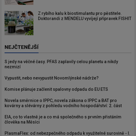
Z rybího kalu k biostimulantu pro pěstitele.
Doktorandi z MENDELU vyvíjejí přípravek FISHIT
NEJČTENĚJŠÍ
S jedy na věčné časy. PFAS zaplavily celou planetu a nikdy
nezmizí
Vypustit, nebo nevypustit Novomlýnské nádrže?
Komise plánuje začlenit spalovny odpadu do EU ETS
Novela směrnice o IPPC, novela zákona o IPPC a BAT pro
kovárny a slévárny z pohledu vodního hospodářství: 2. část
EIA, co to vlastně je a co má společného s prvním přistáním
člověka na Měsíci
PlasmaFlex: od nebezpečného odpadu k využitelné surovině - I.