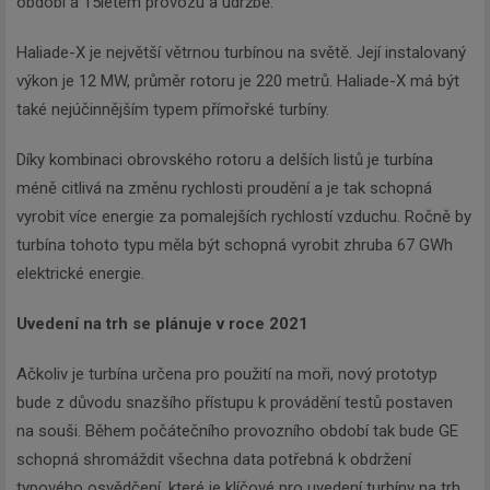
období a 15letém provozu a údržbě.
Haliade-X je největší větrnou turbínou na světě. Její instalovaný
výkon je 12 MW, průměr rotoru je 220 metrů. Haliade-X má být
také nejúčinnějším typem přímořské turbíny.
Díky kombinaci obrovského rotoru a delších listů je turbína
méně citlivá na změnu rychlosti proudění a je tak schopná
vyrobit více energie za pomalejších rychlostí vzduchu. Ročně by
turbína tohoto typu měla být schopná vyrobit zhruba 67 GWh
elektrické energie.
Uvedení na trh se plánuje v roce 2021
Ačkoliv je turbína určena pro použití na moři, nový prototyp
bude z důvodu snazšího přístupu k provádění testů postaven
na souši. Během počátečního provozního období tak bude GE
schopná shromáždit všechna data potřebná k obdržení
typového osvědčení, které je klíčové pro uvedení turbíny na trh