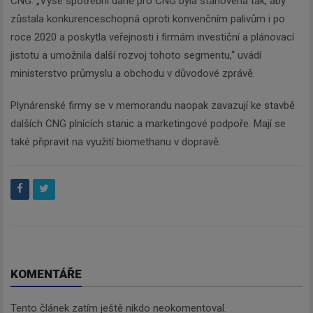
CNG. „Výše spotřební daně pro CNG byla stanovena tak, aby
zůstala konkurenceschopná oproti konvenčním palivům i po
roce 2020 a poskytla veřejnosti i firmám investiční a plánovací
jistotu a umožnila další rozvoj tohoto segmentu,“ uvádí
ministerstvo průmyslu a obchodu v důvodové zprávě.
Plynárenské firmy se v memorandu naopak zavazují ke stavbě
dalších CNG plnících stanic a marketingové podpoře. Mají se
také připravit na využití biomethanu v dopravě.
KOMENTÁŘE
Tento článek zatím ještě nikdo neokomentoval.