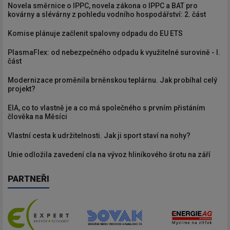
Novela směrnice o IPPC, novela zákona o IPPC a BAT pro
kovárny a slévárny z pohledu vodního hospodářství: 2. část
Komise plánuje začlenit spalovny odpadu do EU ETS
PlasmaFlex: od nebezpečného odpadu k využitelné surovině - I.
část
Modernizace proměnila brněnskou teplárnu. Jak probíhal celý
projekt?
EIA, co to vlastně je a co má společného s prvním přistáním
člověka na Měsíci
Vlastní cesta k udržitelnosti. Jak ji sport staví na nohy?
Unie odložila zavedení cla na vývoz hliníkového šrotu na září
PARTNEŘI