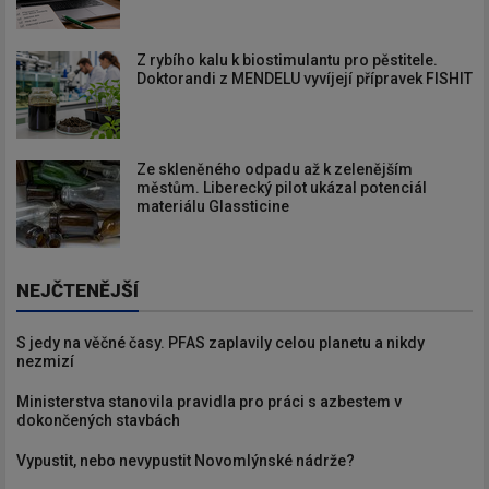
Z rybího kalu k biostimulantu pro pěstitele.
Doktorandi z MENDELU vyvíjejí přípravek FISHIT
Ze skleněného odpadu až k zelenějším
městům. Liberecký pilot ukázal potenciál
materiálu Glassticine
NEJČTENĚJŠÍ
S jedy na věčné časy. PFAS zaplavily celou planetu a nikdy
nezmizí
Ministerstva stanovila pravidla pro práci s azbestem v
dokončených stavbách
Vypustit, nebo nevypustit Novomlýnské nádrže?