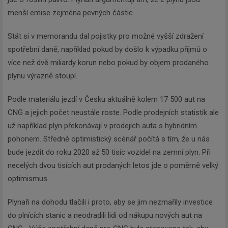
menší emise zejména pevných částic.
Stát si v memorandu dal pojistky pro možné vyšší zdražení
spotřební daně, například pokud by došlo k výpadku příjmů o
více než dvě miliardy korun nebo pokud by objem prodaného
plynu výrazně stoupl.
Podle materiálu jezdí v Česku aktuálně kolem 17 500 aut na
CNG a jejich počet neustále roste. Podle prodejních statistik ale
už například plyn překonávají v prodejích auta s hybridním
pohonem. Středně optimistický scénář počítá s tím, že u nás
bude jezdit do roku 2020 až 50 tisíc vozidel na zemní plyn. Při
necelých dvou tisících aut prodaných letos jde o poměrně velký
optimismus.
Plynaři na dohodu tlačili i proto, aby se jim nezmařily investice
do plnících stanic a neodradili lidi od nákupu nových aut na