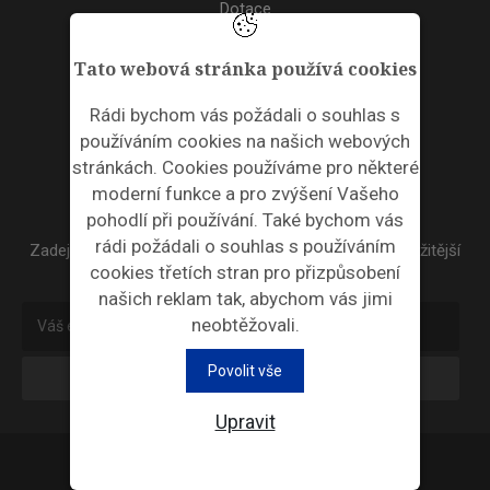
Dotace
Akce
Tato webová stránka používá cookies
TAGS
Rádi bychom vás požádali o souhlas s
používáním cookies na našich webových
ODPADNÍ PLASTY
stránkách. Cookies používáme pro některé
moderní funkce a pro zvýšení Vašeho
NEWSLETTER
pohodlí při používání. Také bychom vás
rádi požádali o souhlas s používáním
Zadejte váš email a my Vám budeme zasílat ty nejdůležitější
cookies třetích stran pro přizpůsobení
informace, maximálně 1x týdně.
našich reklam tak, abychom vás jimi
neobtěžovali.
Povolit vše
Odebírat
Upravit
Průmyslová ekologie © 2026 |
Nastavení cookies