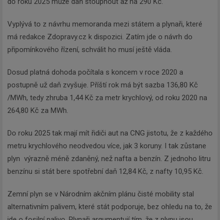
do roku 2025 může daň stoupnout až na 290 Kč.
Vyplývá to z návrhu memoranda mezi státem a plynaři, které
má redakce Zdopravy.cz k dispozici. Zatím jde o návrh do
připomínkového řízení, schválit ho musí ještě vláda.
Dosud platná dohoda počítala s koncem v roce 2020 a
postupně už daň zvyšuje. Příští rok má být sazba 136,80 Kč
/MWh, tedy zhruba 1,44 Kč za metr krychlový, od roku 2020 na
264,80 Kč za MWh.
Do roku 2025 tak mají mít řidiči aut na CNG jistotu, že z každého
metru krychlového neodvedou více, jak 3 koruny. I tak zůstane
plyn výrazně méně zdaněný, než nafta a benzín. Z jednoho litru
benzínu si stát bere spotřební daň 12,84 Kč, z nafty 10,95 Kč.
Zemní plyn se v Národním akčním plánu čisté mobility stal
alternativním palivem, které stát podporuje, bez ohledu na to, že
jde o fosilní palivo. Plynaři argumentují tím, že z plynu jsou