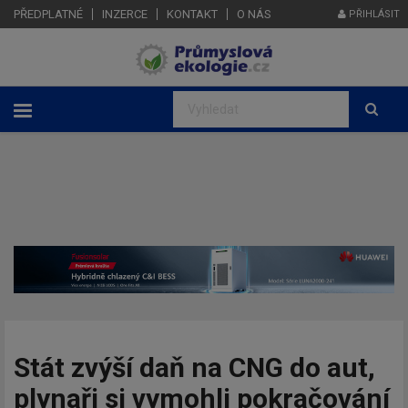
PŘEDPLATNÉ
INZERCE
KONTAKT
O NÁS
PŘIHLÁSIT
Stát zvýší daň na CNG do aut,
plynaři si vymohli pokračování