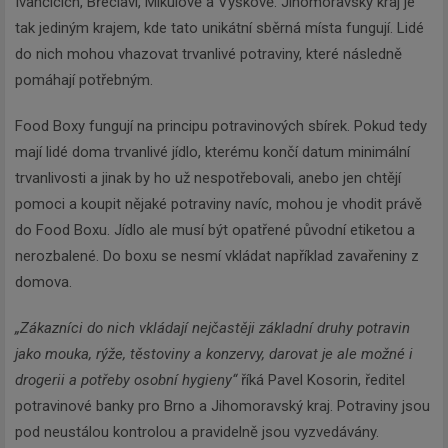
Ivančicích, Břeclavi, Mikulově a Vyškově. Jihomoravský kraj je
tak jediným krajem, kde tato unikátní sběrná místa fungují. Lidé
do nich mohou vhazovat trvanlivé potraviny, které následně
pomáhají potřebným.
Food Boxy fungují na principu potravinových sbírek. Pokud tedy
mají lidé doma trvanlivé jídlo, kterému končí datum minimální
trvanlivosti a jinak by ho už nespotřebovali, anebo jen chtějí
pomoci a koupit nějaké potraviny navíc, mohou je vhodit právě
do Food Boxu. Jídlo ale musí být opatřené původní etiketou a
nerozbalené. Do boxu se nesmí vkládat například zavařeniny z
domova.
„Zákazníci do nich vkládají nejčastěji základní druhy potravin
jako mouka, rýže, těstoviny a konzervy, darovat je ale možné i
drogerii a potřeby osobní hygieny“
říká Pavel Kosorin, ředitel
potravinové banky pro Brno a Jihomoravský kraj. Potraviny jsou
pod neustálou kontrolou a pravidelně jsou vyzvedávány.