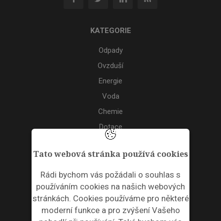
KATEGORIE
Odpady
Ovzduší
Energie
Voda
Chemie
Dotace
Akce
Tato webová stránka používá cookies
TAGS
Rádi bychom vás požádali o souhlas s
používáním cookies na našich webových
ODPADNÍ PLASTY
stránkách. Cookies používáme pro některé
moderní funkce a pro zvýšení Vašeho
NEWSLETTER