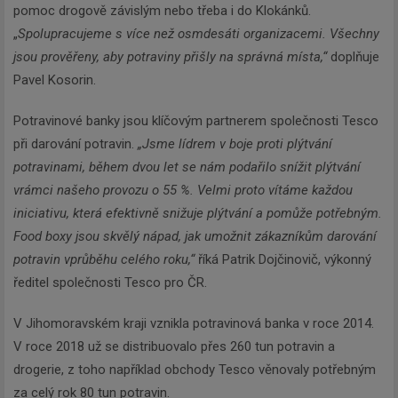
pomoc drogově závislým nebo třeba i do Klokánků.
„
Spolupracujeme s více než osmdesáti organizacemi. Všechny
jsou prověřeny, aby potraviny přišly na správná místa,“
doplňuje
Pavel Kosorin.
Potravinové banky jsou klíčovým partnerem společnosti Tesco
při darování potravin.
„Jsme lídrem v boje proti plýtvání
potravinami, během dvou let se nám podařilo snížit plýtvání
v
rámci našeho provozu o 55 %. Velmi proto vítáme každou
iniciativu, která efektivně snižuje plýtvání a pomůže potřebným.
Food boxy jsou skvělý nápad, jak umožnit zákazníkům darování
potravin v
průběhu celého roku,“
říká Patrik Dojčinovič, výkonný
ředitel společnosti Tesco pro ČR.
V Jihomoravském kraji vznikla potravinová banka v roce 2014.
V roce 2018 už se distribuovalo přes 260 tun potravin a
drogerie, z toho například obchody Tesco věnovaly potřebným
za celý rok 80 tun potravin.