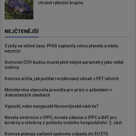
chránit rybniční krajinu
NEJČTENĚJŠÍ
S jedy na věčné časy. PFAS zaplavily celou planetu a nikdy
nezmizí
Domovní ČOV budou muset plnit stejné parametry jako velké
čistírny
Komise určila, jak počítat recyklovaný obsah v PET lahvích
Ministerstva stanovila pravidla pro práci s azbestem v
dokončených stavbách
Vypustit, nebo nevypustit Novomlýnské nádrže?
Novela směrnice o IPPC, novela zákona o IPPC a BAT pro
kovárny a slévárny z pohledu vodního hospodářství: 2. část
Komise plánuje začlenit spalovny odpadu do EU ETS