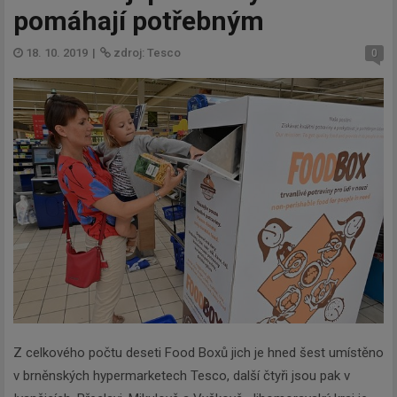
pomáhají potřebným
18. 10. 2019
|
zdroj: Tesco
0
Z celkového počtu deseti Food Boxů jich je hned šest umístěno
v brněnských hypermarketech Tesco, další čtyři jsou pak v