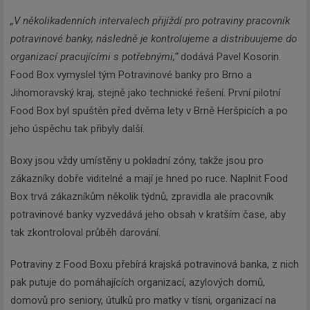
„V několikadenních intervalech přijíždí pro potraviny pracovník
potravinové banky, následně je kontrolujeme a distribuujeme do
organizací pracujícími s potřebnými,“
dodává Pavel Kosorin.
Food Box vymyslel tým Potravinové banky pro Brno a
Jihomoravský kraj, stejně jako technické řešení. První pilotní
Food Box byl spuštěn před dvěma lety v Brně Heršpicích a po
jeho úspěchu tak přibyly další.
Boxy jsou vždy umístěny u pokladní zóny, takže jsou pro
zákazníky dobře viditelné a mají je hned po ruce. Naplnit Food
Box trvá zákazníkům několik týdnů, zpravidla ale pracovník
potravinové banky vyzvedává jeho obsah v kratším čase, aby
tak zkontroloval průběh darování.
Potraviny z Food Boxu přebírá krajská potravinová banka, z nich
pak putuje do pomáhajících organizací, azylových domů,
domovů pro seniory, útulků pro matky v tísni, organizací na