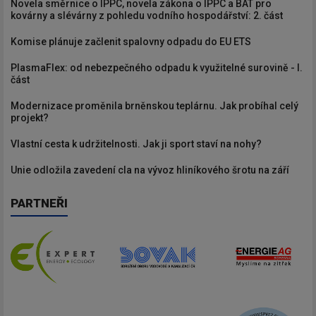
Novela směrnice o IPPC, novela zákona o IPPC a BAT pro
kovárny a slévárny z pohledu vodního hospodářství: 2. část
Komise plánuje začlenit spalovny odpadu do EU ETS
PlasmaFlex: od nebezpečného odpadu k využitelné surovině - I.
část
Modernizace proměnila brněnskou teplárnu. Jak probíhal celý
projekt?
Vlastní cesta k udržitelnosti. Jak ji sport staví na nohy?
Unie odložila zavedení cla na vývoz hliníkového šrotu na září
PARTNEŘI