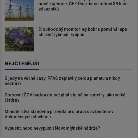
nové zájemce. ČEZ Distribuce osloví 39 tisíc
zákazníků
Dlouhodobý monitoring bobra pomáhá lépe
chránit rybniční krajinu
NEJČTENĚJŠÍ
S jedy na věčné časy. PFAS zaplavily celou planetu a nikdy
nezmizí
Domovní ČOV budou muset plnit stejné parametry jako velké
čistírny
Ministerstva stanovila pravidla pro práci s azbestem v
dokončených stavbách
Vypustit, nebo nevypustit Novomlýnské nádrže?