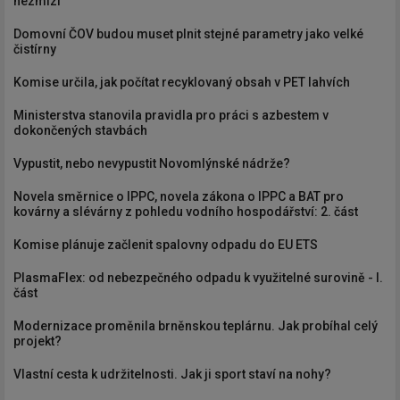
nezmizí
Domovní ČOV budou muset plnit stejné parametry jako velké
čistírny
Komise určila, jak počítat recyklovaný obsah v PET lahvích
Ministerstva stanovila pravidla pro práci s azbestem v
dokončených stavbách
Vypustit, nebo nevypustit Novomlýnské nádrže?
Novela směrnice o IPPC, novela zákona o IPPC a BAT pro
kovárny a slévárny z pohledu vodního hospodářství: 2. část
Komise plánuje začlenit spalovny odpadu do EU ETS
PlasmaFlex: od nebezpečného odpadu k využitelné surovině - I.
část
Modernizace proměnila brněnskou teplárnu. Jak probíhal celý
projekt?
Vlastní cesta k udržitelnosti. Jak ji sport staví na nohy?