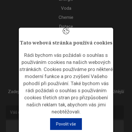
Voda
Chemie
Dotace
Akce
Tato webová stránka používá cookies
TAGS
Rádi bychom vás požádali o souhlas s
používáním cookies na našich webových
ODPADNÍ PLASTY
stránkách. Cookies používáme pro některé
moderní funkce a pro zvýšení Vašeho
NEWSLETTER
pohodlí při používání. Také bychom vás
rádi požádali o souhlas s používáním
Zadejte váš email a my Vám budeme zasílat ty nejdůležitější
cookies třetích stran pro přizpůsobení
informace, maximálně 1x týdně.
našich reklam tak, abychom vás jimi
neobtěžovali.
Povolit vše
Odebírat