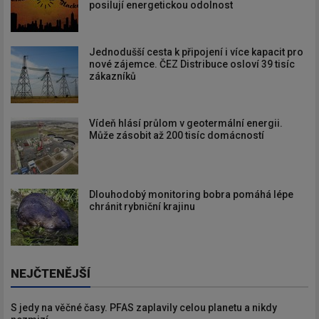
posilují energetickou odolnost
Jednodušší cesta k připojení i více kapacit pro
nové zájemce. ČEZ Distribuce osloví 39 tisíc
zákazníků
Vídeň hlásí průlom v geotermální energii.
Může zásobit až 200 tisíc domácností
Dlouhodobý monitoring bobra pomáhá lépe
chránit rybniční krajinu
NEJČTENĚJŠÍ
S jedy na věčné časy. PFAS zaplavily celou planetu a nikdy