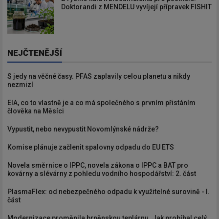
Doktorandi z MENDELU vyvíjejí přípravek FISHIT
NEJČTENĚJŠÍ
S jedy na věčné časy. PFAS zaplavily celou planetu a nikdy
nezmizí
EIA, co to vlastně je a co má společného s prvním přistáním
člověka na Měsíci
Vypustit, nebo nevypustit Novomlýnské nádrže?
Komise plánuje začlenit spalovny odpadu do EU ETS
Novela směrnice o IPPC, novela zákona o IPPC a BAT pro
kovárny a slévárny z pohledu vodního hospodářství: 2. část
PlasmaFlex: od nebezpečného odpadu k využitelné surovině - I.
část
Modernizace proměnila brněnskou teplárnu. Jak probíhal celý