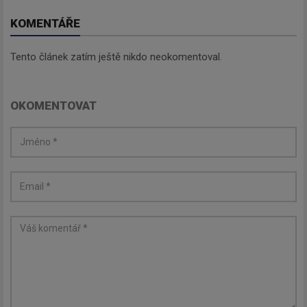
budeme zasílat ty nejdůležitější
informace, maximálně 1x týdně.
KOMENTÁŘE
Tento článek zatím ještě nikdo neokomentoval.
OKOMENTOVAT
Odebírat