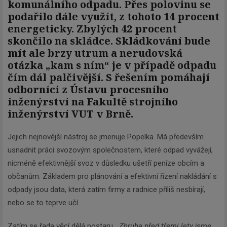
komunálního odpadu. Přes polovinu se
podařilo dále využít, z tohoto 14 procent
energeticky. Zbylých 42 procent
skončilo na skládce. Skládkování bude
mít ale brzy utrum a nerudovská
otázka „kam s ním“ je v případě odpadu
čím dál palčivější. S řešením pomáhají
odborníci z Ústavu procesního
inženýrství na Fakultě strojního
inženýrství VUT v Brně.
Jejich nejnovější nástroj se jmenuje Popelka. Má především
usnadnit práci svozovým společnostem, které odpad vyvážejí,
nicméně efektivnější svoz v důsledku ušetří peníze obcím a
občanům. Základem pro plánování a efektivní řízení nakládání s
odpady jsou data, která zatím firmy a radnice příliš nesbírají,
nebo se to teprve učí.
Zatím se řada věcí dělá postaru.
„Zhruba před třemi lety jsme