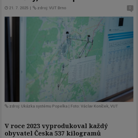
21. 7. 2025
|
zdroj: VUT Brno
0
zdroj: Ukázka systému Popelka | Foto: Václav Koníček, VUT
V roce 2023 vyprodukoval každý
obyvatel Česka 537 kilogramů