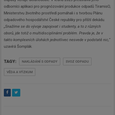
odborníci aplikaci pro prognózování produkce odpadů TiramisO,
Ministerstvu životního prostředí pomáhali i s tvorbou Plánu
odpadového hospodářství České republiky pro příští dekádu.
„Snažíme se do vývoje zapojovat i studenty, a to z různých
oborů, jde totiž o multidisciplinární problém. Pravda je, že v
takto komplexních úlohách jednotlivec nesvede v podstatě nic,“
uzavírá Šomplák.
TAGY:
NAKLÁDÁNÍ S ODPADY
SVOZ ODPADU
VĚDA A VÝZKUM
Newsletter
Zadejte váš email a my Vám