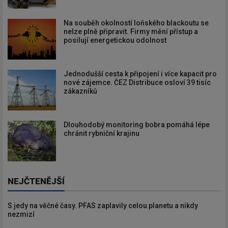
Na souběh okolností loňského blackoutu se
nelze plně připravit. Firmy mění přístup a
posilují energetickou odolnost
Jednodušší cesta k připojení i více kapacit pro
nové zájemce. ČEZ Distribuce osloví 39 tisíc
zákazníků
Dlouhodobý monitoring bobra pomáhá lépe
chránit rybniční krajinu
NEJČTENĚJŠÍ
S jedy na věčné časy. PFAS zaplavily celou planetu a nikdy
nezmizí