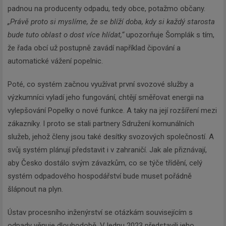
padnou na producenty odpadu, tedy obce, potažmo občany.
„Právě proto si myslíme, že se blíží doba, kdy si každý starosta
bude tuto oblast o dost více hlídat,“
upozorňuje Šomplák s tím,
že řada obcí už postupně zavádí například čipování a
automatické vážení popelnic.
Poté, co systém začnou využívat první svozové služby a
výzkumníci vyladí jeho fungování, chtějí směřovat energii na
vylepšování Popelky o nové funkce. A taky na její rozšíření mezi
zákazníky. I proto se stali partnery Sdružení komunálních
služeb, jehož členy jsou také desítky svozových společností. A
svůj systém plánují představit i v zahraničí. Jak ale přiznávají,
aby Česko dostálo svým závazkům, co se týče třídění, celý
systém odpadového hospodářství bude muset pořádně
šlápnout na plyn.
Ústav procesního inženýrství se otázkám souvisejícím s
odpady věnuje dlouhodobě. V lednu 2023 představili jeho