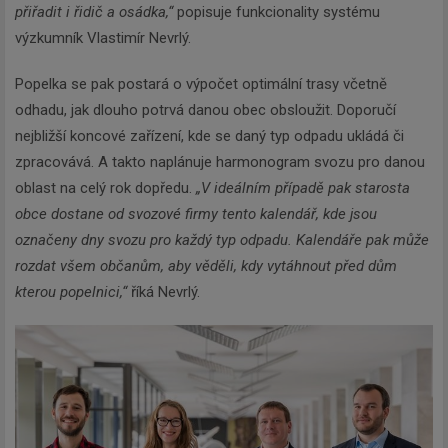
přiřadit i řidič a osádka,“
popisuje funkcionality systému
výzkumník Vlastimír Nevrlý.
Popelka se pak postará o výpočet optimální trasy včetně
odhadu, jak dlouho potrvá danou obec obsloužit. Doporučí
nejbližší koncové zařízení, kde se daný typ odpadu ukládá či
zpracovává. A takto naplánuje harmonogram svozu pro danou
oblast na celý rok dopředu.
„V ideálním případě pak starosta
obce dostane od svozové firmy tento kalendář, kde jsou
označeny dny svozu pro každý typ odpadu. Kalendáře pak může
rozdat všem občanům, aby věděli, kdy vytáhnout před dům
kterou popelnici,“
říká Nevrlý.