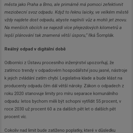
města jako Praha a Brno, ale primárně má pomoci zefektivnit
meziobecní svoz odpadu. Když to řeknu laicky, ve velkém městě
vždy najdete dost odpadu, abyste naplnili vůz a mohli jet znovu.
Na menších obcích se najezdí více přejezdových kilometrů a
lepší plánování tak znamená větší úsporu,“
říká Šomplák.
Reálný odpad v digitální době
Odborníci z Ústavu procesního inženýrství upozorňují, že
zatímco trendy v odpadovém hospodářství jsou jasné, nástroje
k jejich zvládání zatím chybí. Legislativa klade a bude klást na
producenty odpadu čím dál větší nároky. Zákon o odpadech z
roku 2020 stanovuje limity pro míru separace komunálního
odpadu: letos bychom měli být schopni vytřídit 55 procent, v
roce 2030 už procent 60 a za dalších pět let o dalších pět
procent víc.
Cokoliv nad limit bude zatíženo poplatky, které v důsledku