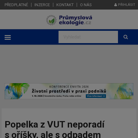
PŘEDPLATNÉ
INZERCE
KONTAKT
O NÁS
PŘIHLÁSIT
Popelka z VUT neporadí
s oříšky, ale s odpadem