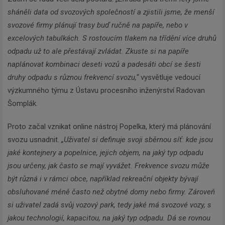
sháněli data od svozových společností a zjistili jsme, že menší
svozové firmy plánují trasy buď ručně na papíře, nebo v
excelových tabulkách. S rostoucím tlakem na třídění více druhů
odpadu už to ale přestávají zvládat. Zkuste si na papíře
naplánovat kombinaci deseti vozů a padesáti obcí se šesti
druhy odpadu s různou frekvencí svozu,“
vysvětluje vedoucí
výzkumného týmu z Ústavu procesního inženýrství Radovan
Šomplák.
Proto začal vznikat online nástroj Popelka, který má plánování
svozu usnadnit.
„Uživatel si definuje svoji sběrnou síť: kde jsou
jaké kontejnery a popelnice, jejich objem, na jaký typ odpadu
jsou určeny, jak často se mají vyvážet. Frekvence svozu může
být různá i v rámci obce, například rekreační objekty bývají
obsluhované méně často než obytné domy nebo firmy. Zároveň
si uživatel zadá svůj vozový park, tedy jaké má svozové vozy, s
jakou technologií, kapacitou, na jaký typ odpadu. Dá se rovnou