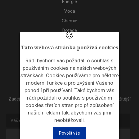
Energie
Voda
Chemie
Dotace
Akce
Tato webová stránka používá cookies
TAGS
Rádi bychom vás požádali o souhlas s
používáním cookies na našich webových
ODPADNÍ PLASTY
stránkách. Cookies používáme pro některé
moderní funkce a pro zvýšení Vašeho
NEWSLETTER
pohodlí při používání. Také bychom vás
rádi požádali o souhlas s používáním
Zadejte váš email a my Vám budeme zasílat ty nejdůležitější
cookies třetích stran pro přizpůsobení
informace, maximálně 1x týdně.
našich reklam tak, abychom vás jimi
neobtěžovali.
Povolit vše
Odebírat