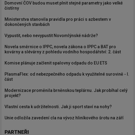
Domovní ČOV budou muset plnit stejné parametry jako velké
čistírny
Ministerstva stanovila pravidla pro práci s azbestem v
dokončených stavbách
Vypustit, nebo nevypustit Novomlýnské nádrže?
Novela směrnice o IPPC, novela zákona o IPPC a BAT pro
kovárny a slévárny z pohledu vodního hospodářství: 2. část
Komise plánuje začlenit spalovny odpadu do EU ETS
PlasmaFlex: od nebezpečného odpadu k využitelné surovině - I.
část
Modernizace proměnila brněnskou teplárnu. Jak probíhal celý
projekt?
Vlastní cesta k udržitelnosti. Jak ji sport staví na nohy?
Unie odložila zavedení cla na vývoz hliníkového šrotu na září
PARTNEŘI