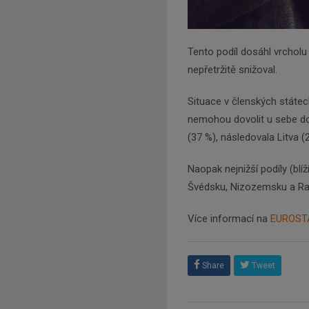
Tento podíl dosáhl vrcholu 
nepřetržitě snižoval.
Situace v členských státech E
nemohou dovolit u sebe d
(37 %), následovala Litva (
Naopak nejnižší podíly (bl
Švédsku, Nizozemsku a Ra
Více informací na
EUROST
Share
Tweet