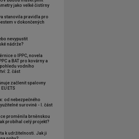
OV budou muset plnit
metry jako velké čistírny
va stanovila pravidla pro
zbestem v dokončených
ebo nevypustit
ké nádrže?
rnice o IPPC, novela
PPC a BAT pro kovárny a
 pohledu vodního
ví: 2. část
nuje začlenit spalovny
 EU ETS
x: od nebezpečného
užitelné surovině - I. část
ce proměnila brněnskou
ak probíhal celý projekt?
ta k udržitelnosti. Jak ji
í na nohy?