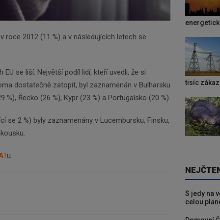
energetic
v roce 2012 (11 %) a v následujících letech se
U se liší. Největší podíl lidí, kteří uvedli, že si
tisíc záka
oma dostatečně zatopit, byl zaznamenán v Bulharsku
29 %), Řecko (26 %), Kypr (23 %) a Portugalsko (20 %).
ížící se 2 %) byly zaznamenány v Lucembursku, Finsku,
kousku.
AT
u.
NEJČTE
S jedy na 
celou plan