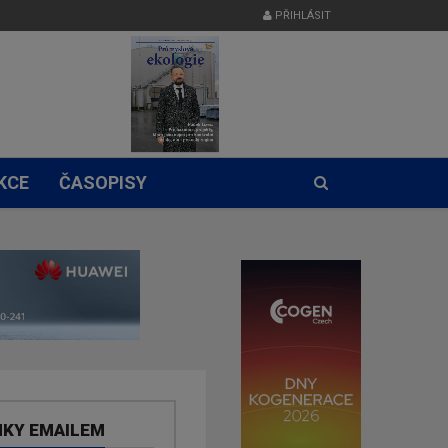
PŘIHLÁSIT
KCE
ČASOPISY
NKY EMAILEM