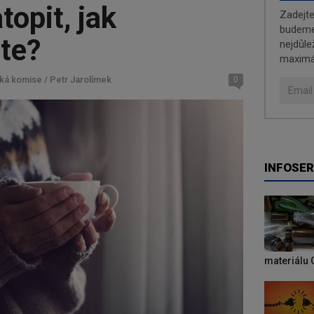
topit, jak
Zadejt
budeme 
te?
nejdůle
maximá
ká komise / Petr Jarolímek
0
INFOSER
materiálu 