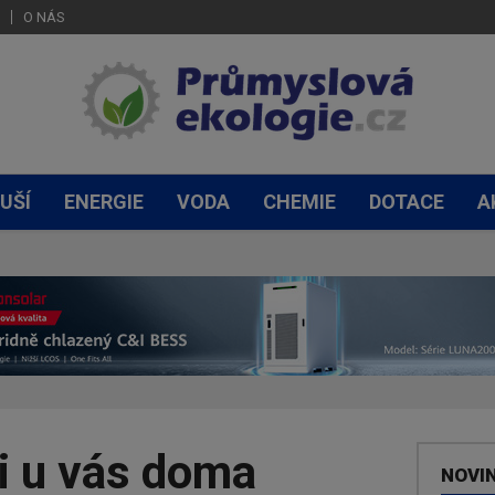
O NÁS
UŠÍ
ENERGIE
VODA
CHEMIE
DOTACE
A
i u vás doma
NOVI