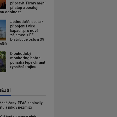
připravit. Firmy mění
přístup a posilují
kou odolnost
Jednodušší cesta k
připojení i více
kapacit pro nové
zájemce. ČEZ
Distribuce osloví 39
zníků
Dlouhodobý
monitoring bobra
pomáhá lépe chránit
rybniční krajinu
NĚJŠÍ
věčné časy. PFAS zaplavily
etu a nikdy nezmizí