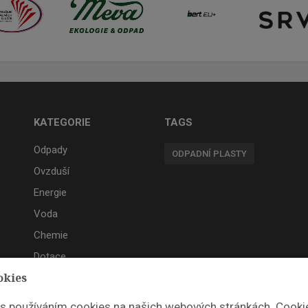
KATEGORIE
TAGS
Odpady
ODPADNÍ PLASTY
Ovzduší
Energie
Voda
Chemie
Dotace
okies
Akce
 s používáním cookies na našich webových stránkách. Cooki