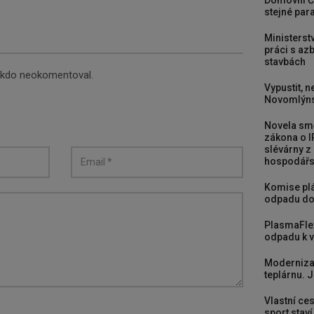
Domovní Č
stejné para
Ministerst
práci s a
stavbách
nikdo neokomentoval.
Vypustit, n
Novomlýns
Novela smě
zákona o I
slévárny z
hospodářst
Komise plá
odpadu do
PlasmaFle
odpadu k vy
Moderniza
teplárnu. J
Vlastní ces
sport stav