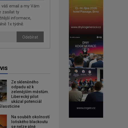
e váš email a my Vám
zasílat ty
žitější informace,
lně 1x týdně.
Odebírat
VIS
Ze skleněného
odpadu až k
zelenějším městům.
Liberecký pilot
ukázal potenciál
Glassticine
Na souběh okolností
loňského blackoutu
se nelze plně