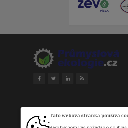
Tato webová stránka používá co
Rádi bychom vás požádali o souhlas