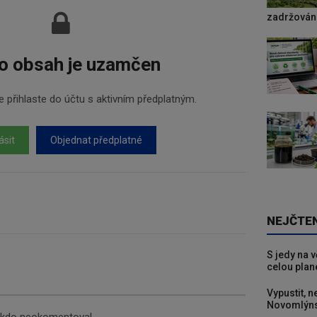
zadržování
o obsah je uzamčen
 přihlaste do účtu s aktivním předplatným.
ásit
Objednat předplatné
NEJČTE
S jedy na 
celou plan
Vypustit, n
Novomlýns