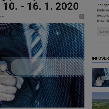
| 10. - 16. 1. 2020
Zadejt
budeme 
nejdůle
kce
0
maximá
INFOSER