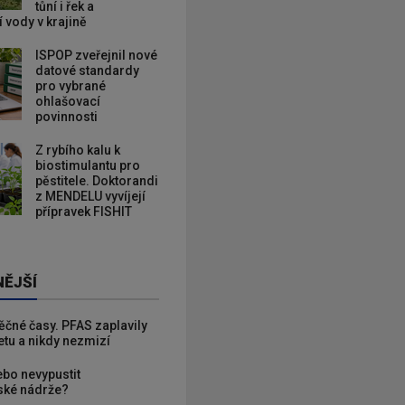
tůní i řek a
 vody v krajině
ISPOP zveřejnil nové
datové standardy
pro vybrané
ohlašovací
povinnosti
Z rybího kalu k
biostimulantu pro
pěstitele. Doktorandi
z MENDELU vyvíjejí
přípravek FISHIT
NĚJŠÍ
věčné časy. PFAS zaplavily
etu a nikdy nezmizí
ebo nevypustit
ké nádrže?