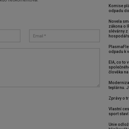
nikdo neokomentoval.
Komise plá
odpadu do
Novela smě
zákona o I
slévárny z
hospodářst
PlasmaFle
odpadu k vy
EIA, co to 
společného
člověka na
Moderniza
teplárnu. J
Zprávy o tr
Vlastní ces
sport stav
Unie odlož