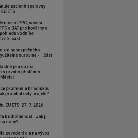
nuje začlenit spalovny
 EU ETS
rnice o IPPC, novela
PPC a BAT pro kovárny a
 pohledu vodního
ví: 2. část
x: od nebezpečného
užitelné surovině - I. část
vlastně je a co má
 s prvním přistáním
 Měsíci
ce proměnila brněnskou
ak probíhal celý projekt?
hu EU ETS: 27. 7. 2026
ta k udržitelnosti. Jak ji
í na nohy?
ila zavedení cla na vývoz