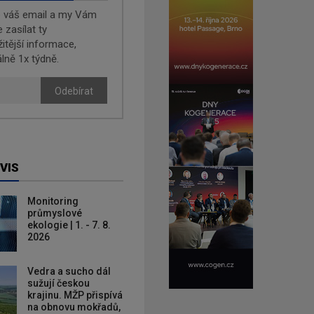
e váš email a my Vám
zasílat ty
žitější informace,
lně 1x týdně.
Odebírat
VIS
Monitoring
průmyslové
ekologie | 1. - 7. 8.
2026
Vedra a sucho dál
sužují českou
krajinu. MŽP přispívá
na obnovu mokřadů,