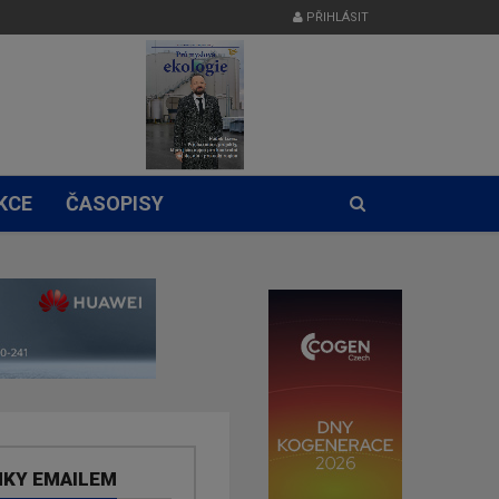
PŘIHLÁSIT
KCE
ČASOPISY
NKY EMAILEM