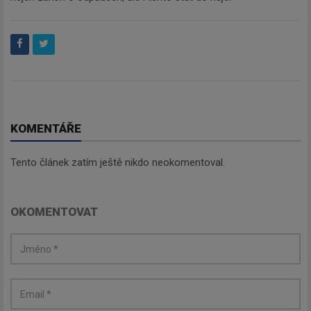
budeme zasílat ty nejdůležitější
informace, maximálně 1x týdně.
Odebírat
KOMENTÁŘE
Tento článek zatím ještě nikdo neokomentoval.
OKOMENTOVAT