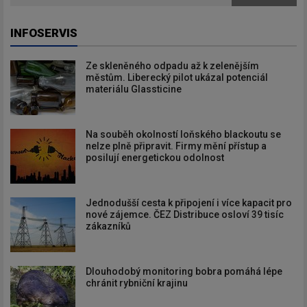
INFOSERVIS
Ze skleněného odpadu až k zelenějším
městům. Liberecký pilot ukázal potenciál
materiálu Glassticine
Na souběh okolností loňského blackoutu se
nelze plně připravit. Firmy mění přístup a
posilují energetickou odolnost
Jednodušší cesta k připojení i více kapacit pro
nové zájemce. ČEZ Distribuce osloví 39 tisíc
zákazníků
Dlouhodobý monitoring bobra pomáhá lépe
chránit rybniční krajinu