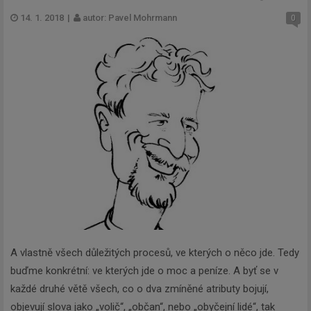
14. 1. 2018
|
autor: Pavel Mohrmann
0
A vlastně všech důležitých procesů, ve kterých o něco jde. Tedy
buďme konkrétní: ve kterých jde o moc a peníze. A byť se v
každé druhé větě všech, co o dva zmíněné atributy bojují,
objevují slova jako „volič“, „občan“, nebo „obyčejní lidé“, tak