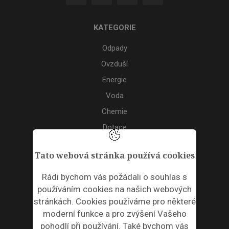
KATEGORIE
Odpady
Ovzduší
Energie
Voda
Chemie
Dotace
Akce
Tato webová stránka používá cookies
TAGS
Rádi bychom vás požádali o souhlas s
používáním cookies na našich webových
ODPADNÍ PLASTY
stránkách. Cookies používáme pro některé
moderní funkce a pro zvýšení Vašeho
NEWSLETTER
pohodlí při používání. Také bychom vás