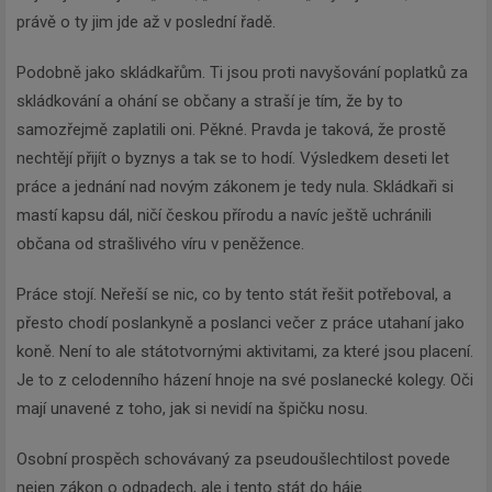
právě o ty jim jde až v poslední řadě.
Podobně jako skládkařům. Ti jsou proti navyšování poplatků za
skládkování a ohání se občany a straší je tím, že by to
samozřejmě zaplatili oni. Pěkné. Pravda je taková, že prostě
nechtějí přijít o byznys a tak se to hodí. Výsledkem deseti let
práce a jednání nad novým zákonem je tedy nula. Skládkaři si
mastí kapsu dál, ničí českou přírodu a navíc ještě uchránili
občana od strašlivého víru v peněžence.
Práce stojí. Neřeší se nic, co by tento stát řešit potřeboval, a
přesto chodí poslankyně a poslanci večer z práce utahaní jako
koně. Není to ale státotvornými aktivitami, za které jsou placení.
Je to z celodenního házení hnoje na své poslanecké kolegy. Oči
Newsletter
mají unavené z toho, jak si nevidí na špičku nosu.
Osobní prospěch schovávaný za pseudoušlechtilost povede
Zadejte váš email a my Vám
nejen zákon o odpadech, ale i tento stát do háje.