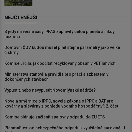
NEJČTENĚJŠÍ
S jedy na věčné časy. PFAS zaplavily celou planetu a nikdy
nezmizí
Domovní ČOV budou muset plnit stejné parametry jako velké
čistírny
Komise určila, jak počítat recyklovaný obsah v PET lahvích
Ministerstva stanovila pravidla pro práci s azbestem v
dokončených stavbách
Vypustit, nebo nevypustit Novomlýnské nádrže?
Novela směrnice o IPPC, novela zákona o IPPC a BAT pro
kovárny a slévárny z pohledu vodního hospodářství: 2. část
Komise plánuje začlenit spalovny odpadu do EU ETS
PlasmaFlex: od nebezpečného odpadu k využitelné surovině - I.