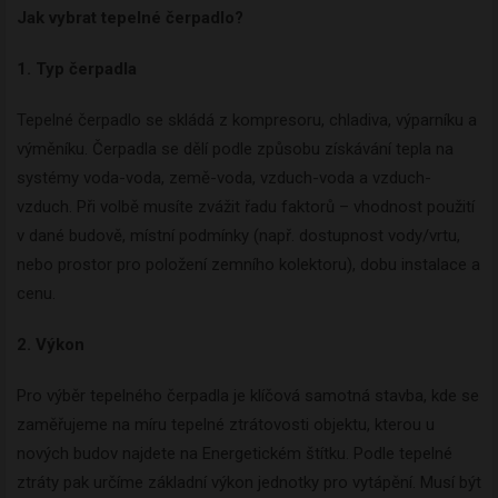
Jak vybrat tepelné čerpadlo?
1. Typ čerpadla
Tepelné čerpadlo se skládá z kompresoru, chladiva, výparníku a
výměníku. Čerpadla se dělí podle způsobu získávání tepla na
systémy voda-voda, země-voda, vzduch-voda a vzduch-
vzduch. Při volbě musíte zvážit řadu faktorů – vhodnost použití
v dané budově, místní podmínky (např. dostupnost vody/vrtu,
nebo prostor pro položení zemního kolektoru), dobu instalace a
cenu.
2. Výkon
Pro výběr tepelného čerpadla je klíčová samotná stavba, kde se
zaměřujeme na míru tepelné ztrátovosti objektu, kterou u
nových budov najdete na Energetickém štítku. Podle tepelné
ztráty pak určíme základní výkon jednotky pro vytápění. Musí být