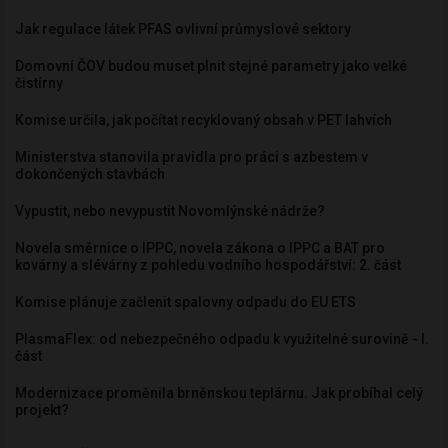
Jak regulace látek PFAS ovlivní průmyslové sektory
Domovní ČOV budou muset plnit stejné parametry jako velké
čistírny
Komise určila, jak počítat recyklovaný obsah v PET lahvích
Ministerstva stanovila pravidla pro práci s azbestem v
dokončených stavbách
Vypustit, nebo nevypustit Novomlýnské nádrže?
Novela směrnice o IPPC, novela zákona o IPPC a BAT pro
kovárny a slévárny z pohledu vodního hospodářství: 2. část
Komise plánuje začlenit spalovny odpadu do EU ETS
PlasmaFlex: od nebezpečného odpadu k využitelné surovině - I.
část
Modernizace proměnila brněnskou teplárnu. Jak probíhal celý
projekt?