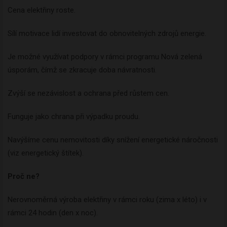
Cena elektřiny roste.
Sílí motivace lidí investovat do obnovitelných zdrojů energie.
Je možné využívat podpory v rámci programu Nová zelená
úsporám, čímž se zkracuje doba návratnosti.
Zvýší se nezávislost a ochrana před růstem cen.
Funguje jako chrana při výpadku proudu.
Navýšíme cenu nemovitosti díky snížení energetické náročnosti
(viz energetický štítek).
Proč ne?
Nerovnoměrná výroba elektřiny v rámci roku (zima x léto) i v
rámci 24 hodin (den x noc).