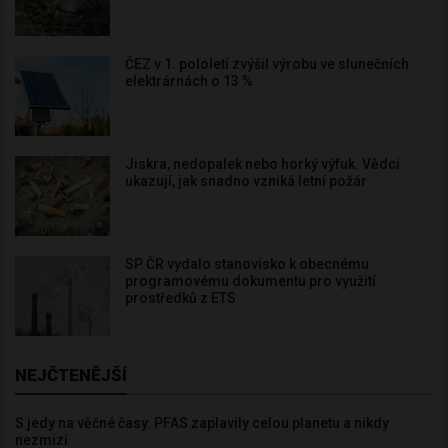
ČEZ v 1. pololetí zvýšil výrobu ve slunečních
elektrárnách o 13 %
Jiskra, nedopalek nebo horký výfuk. Vědci
ukazují, jak snadno vzniká letní požár
SP ČR vydalo stanovisko k obecnému
programovému dokumentu pro využití
prostředků z ETS
NEJČTENĚJŠÍ
S jedy na věčné časy. PFAS zaplavily celou planetu a nikdy
nezmizí