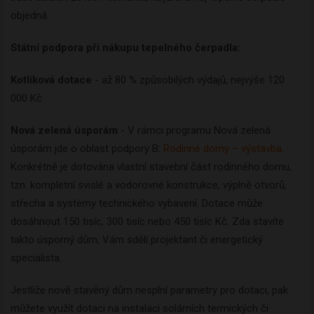
objedná.
Státní podpora při nákupu tepelného čerpadla:
Kotlíková dotace
- až 80 % způsobilých výdajů, nejvýše 120
000 Kč
Nová zelená úsporám
- V rámci programu Nová zelená
úsporám jde o oblast podpory B:
Rodinné domy – výstavba
.
Konkrétně je dotována vlastní stavební část rodinného domu,
tzn. kompletní svislé a vodorovné konstrukce, výplně otvorů,
střecha a systémy technického vybavení. Dotace může
dosáhnout 150 tisíc, 300 tisíc nebo 450 tisíc Kč. Zda stavíte
takto úsporný dům, Vám sdělí projektant či energetický
specialista.
Jestliže nově stavěný dům nesplní parametry pro dotaci, pak
můžete využít dotaci na instalaci solárních termických či