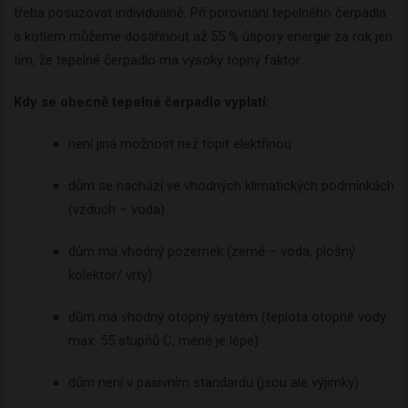
třeba posuzovat individuálně. Při porovnání tepelného čerpadla
s kotlem můžeme dosáhnout až 55 % úspory energie za rok jen
tím, že tepelné čerpadlo má vysoký topný faktor.
Kdy se obecně tepelné čerpadlo vyplatí:
není jiná možnost než topit elektřinou
dům se nachází ve vhodných klimatických podmínkách
(vzduch – voda)
dům má vhodný pozemek (země – voda, plošný
kolektor/ vrty)
dům má vhodný otopný systém (teplota otopné vody
max. 55 stupňů C, méně je lépe)
dům není v pasivním standardu (jsou ale výjimky)