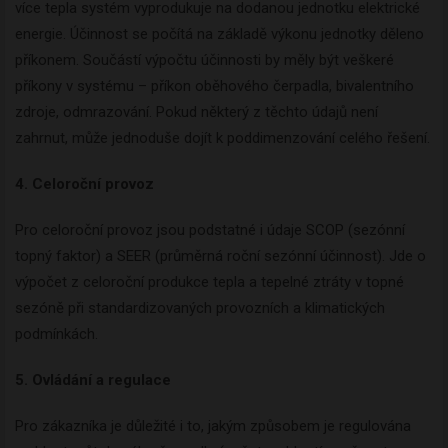
více tepla systém vyprodukuje na dodanou jednotku elektrické
energie. Účinnost se počítá na základě výkonu jednotky děleno
příkonem. Součástí výpočtu účinnosti by měly být veškeré
příkony v systému – příkon oběhového čerpadla, bivalentního
zdroje, odmrazování. Pokud některý z těchto údajů není
zahrnut, může jednoduše dojít k poddimenzování celého řešení.
4. Celoroční provoz
Pro celoroční provoz jsou podstatné i údaje SCOP (sezónní
topný faktor) a SEER (průměrná roční sezónní účinnost). Jde o
výpočet z celoroční produkce tepla a tepelné ztráty v topné
sezóně při standardizovaných provozních a klimatických
podmínkách.
5. Ovládání a regulace
Pro zákazníka je důležité i to, jakým způsobem je regulována