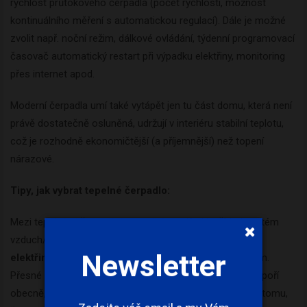
rychlost průtokového čerpadla (počet rychlostí, možnost
kontinuálního měření s automatickou regulací). Dále je možné
zvolit např. noční režim, dálkové ovládání, týdenní programovací
časovač automatický restart při výpadku elektřiny, monitoring
přes internet apod.
Moderní čerpadla umí také vytápět jen tu část domu, která není
právě dostatečně osluněná, udržují v interiéru stabilní teplotu,
což je rozhodně ekonomičtější (a příjemnější) než topení
nárazové.
Tipy, jak vybrat tepelné čerpadlo:
Mezi tepelnými čerpadly jsou velké rozdíly. Například systém
vzduch/voda s radiátory má až
o 50 % vyšší spotřebu
elektřiny
než systém země/voda s podlahovým topením.
Přesné údaje o tom, kolik majitelé tepelných čerpadel uspoří
obecně, se vypočítávají jen velmi nesnadno, vzhledem k tomu,