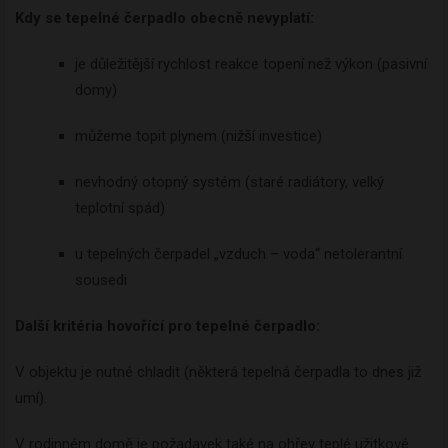
Kdy se tepelné čerpadlo obecně nevyplatí:
je důležitější rychlost reakce topení než výkon (pasivní
domy)
můžeme topit plynem (nižší investice)
nevhodný otopný systém (staré radiátory, velký
teplotní spád)
u tepelných čerpadel „vzduch – voda“ netolerantní
sousedi
Další kritéria hovořící pro tepelné čerpadlo:
V objektu je nutné chladit (některá tepelná čerpadla to dnes již
umí).
V rodinném domě je požadavek také na ohřev teplé užitkové