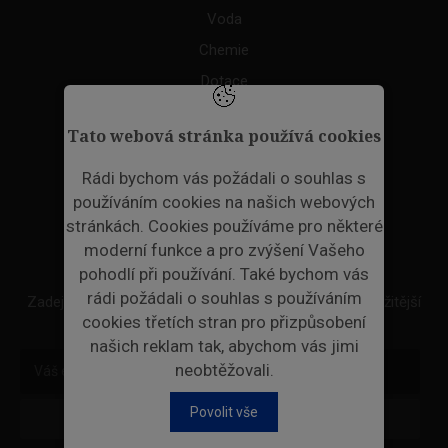
Voda
Chemie
Dotace
Akce
Tato webová stránka používá cookies
TAGS
Rádi bychom vás požádali o souhlas s
používáním cookies na našich webových
ODPADNÍ PLASTY
stránkách. Cookies používáme pro některé
moderní funkce a pro zvýšení Vašeho
NEWSLETTER
pohodlí při používání. Také bychom vás
rádi požádali o souhlas s používáním
Zadejte váš email a my Vám budeme zasílat ty nejdůležitější
cookies třetích stran pro přizpůsobení
informace, maximálně 1x týdně.
našich reklam tak, abychom vás jimi
neobtěžovali.
Povolit vše
Odebírat