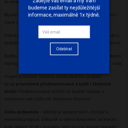
že konkrétní situace každého domu je jiná.
Musíte-li použít radiátory, navrhněte je na co nejnižší teplotu
topné vody.
Newsletter
Pokud máte volný pozemek, vyberte si systém země/ voda s
plošným kolektorem. Je nejúspornější a má dlouhou životnost.
Bydlíte-li na horách, případně v oblasti, kde jsou nízké venkovní
Zadejte váš email a my Vám
budeme zasílat ty nejdůležitější
teploty, preferujte systém země/ voda spíše než vzduch/ voda.
informace, maximálně 1x týdně.
Projekt je důležitý. Systémy instalované bez projektu
bývají
preventivně předimenzované a tudíž i zbytečně
dražší
. Předimenzovaný systém se špatně reguluje a
kompresor pak může mít zkrácenou životnost.
Odebírat
Volba dodavatele
- důležitý je správný návrh, montáž a
technická podpora. Zákazník si vybírá dodavatele, se kterým
bude dalších 20 let v kontaktu, když si u něj tepelné čerpadlo