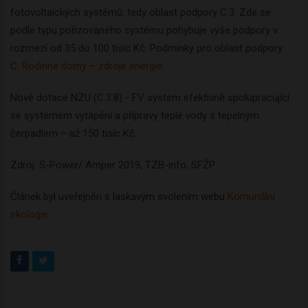
fotovoltaických systémů, tedy oblast podpory C.3. Zde se
podle typu pořizovaného systému pohybuje výše podpory v
rozmezí od 35 do 100 tisíc Kč. Podmínky pro oblast podpory
C:
Rodinné domy – zdroje energie
.
Nové dotace NZU (C.3.8) - FV systém efektivně spolupracující
se systémem vytápění a přípravy teplé vody s tepelným
čerpadlem – až 150 tisíc Kč.
Zdroj: S-Power/ Amper 2019, TZB-info, SFŽP
Článek byl uveřejněn s laskavým svolením webu
Komunální
ekologie
.