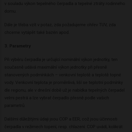
v souladu výkon tepelného čerpadla a tepelné ztráty rodinného
domu.
Dále je třeba vzít v potaz, zda požadujeme ohřev TUV, zda
chceme vytápět také bazén apod.
3. Parametry
Při výběru čerpadla je určující nominální výkon jednotky, ten
současně udává maximální výkon jednotky při přesně
stanovených podmínkách – venkovní teplotě a teplotě topné
vody. Venkovní teplota je proměnlivá, liší se teplotní podmínky
dle regionu, ale v dnešní době už je nabídka tepelných čerpadel
velmi pestrá a lze vybrat čerpadlo přesně podle vašich
parametrů.
Dalšími důležitými údaji jsou COP a EER, což jsou účinnosti
čerpadla v režimech topení, resp. chlazení. COP uvádí, kolikrát