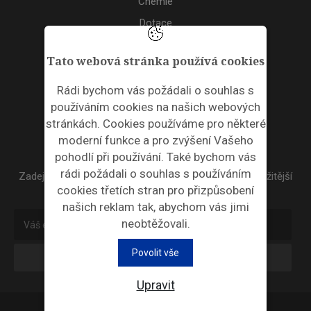
Chemie
Dotace
Akce
Tato webová stránka používá cookies
TAGS
Rádi bychom vás požádali o souhlas s
používáním cookies na našich webových
ODPADNÍ PLASTY
stránkách. Cookies používáme pro některé
moderní funkce a pro zvýšení Vašeho
NEWSLETTER
pohodlí při používání. Také bychom vás
rádi požádali o souhlas s používáním
Zadejte váš email a my Vám budeme zasílat ty nejdůležitější
cookies třetích stran pro přizpůsobení
informace, maximálně 1x týdně.
našich reklam tak, abychom vás jimi
neobtěžovali.
Povolit vše
Odebírat
Upravit
Průmyslová ekologie © 2026 |
Nastavení cookies