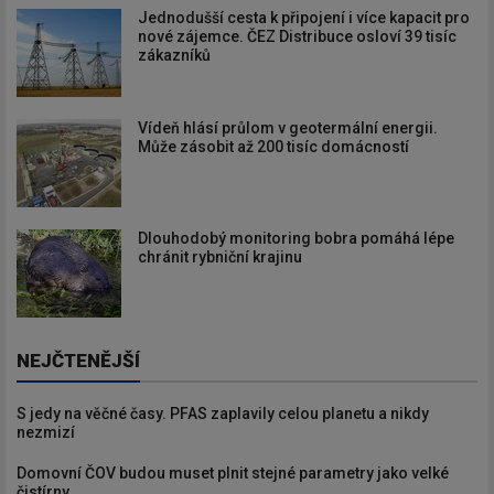
Jednodušší cesta k připojení i více kapacit pro
nové zájemce. ČEZ Distribuce osloví 39 tisíc
zákazníků
Vídeň hlásí průlom v geotermální energii.
Může zásobit až 200 tisíc domácností
Dlouhodobý monitoring bobra pomáhá lépe
chránit rybniční krajinu
NEJČTENĚJŠÍ
S jedy na věčné časy. PFAS zaplavily celou planetu a nikdy
nezmizí
Domovní ČOV budou muset plnit stejné parametry jako velké
čistírny