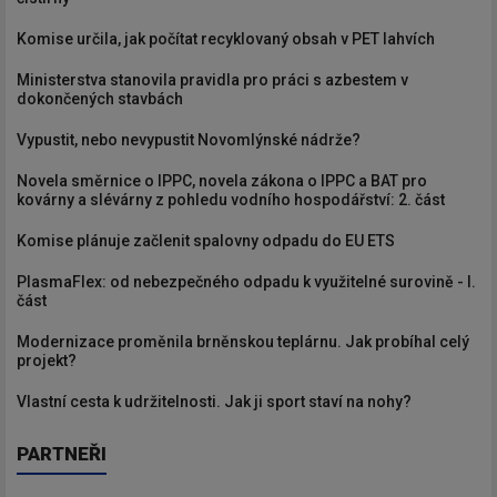
Komise určila, jak počítat recyklovaný obsah v PET lahvích
Ministerstva stanovila pravidla pro práci s azbestem v
dokončených stavbách
Vypustit, nebo nevypustit Novomlýnské nádrže?
Novela směrnice o IPPC, novela zákona o IPPC a BAT pro
kovárny a slévárny z pohledu vodního hospodářství: 2. část
Komise plánuje začlenit spalovny odpadu do EU ETS
PlasmaFlex: od nebezpečného odpadu k využitelné surovině - I.
část
Modernizace proměnila brněnskou teplárnu. Jak probíhal celý
projekt?
Vlastní cesta k udržitelnosti. Jak ji sport staví na nohy?
PARTNEŘI