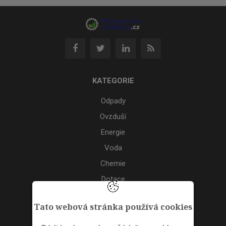
KATEGORIE
Odpady
Ovzduší
Energie
Voda
Chemie
Dotace
Akce
Tato webová stránka používá cookies
TAGS