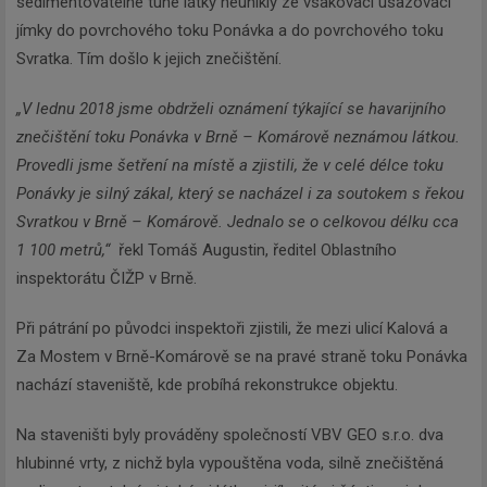
sedimentovatelné tuhé látky neunikly ze vsakovací usazovací
jímky do povrchového toku Ponávka a do povrchového toku
Svratka. Tím došlo k jejich znečištění.
„V lednu 2018 jsme obdrželi oznámení týkající se havarijního
znečištění toku Ponávka v Brně – Komárově neznámou látkou.
Provedli jsme šetření na místě a zjistili, že v celé délce toku
Ponávky je silný zákal, který se nacházel i za soutokem s řekou
Svratkou v Brně – Komárově. Jednalo se o celkovou délku cca
1 100 metrů,“
řekl Tomáš Augustin, ředitel Oblastního
inspektorátu ČIŽP v Brně.
Při pátrání po původci inspektoři zjistili, že mezi ulicí Kalová a
Za Mostem v Brně-Komárově se na pravé straně toku Ponávka
nachází staveniště, kde probíhá rekonstrukce objektu.
Na staveništi byly prováděny společností VBV GEO s.r.o. dva
hlubinné vrty, z nichž byla vypouštěna voda, silně znečištěná