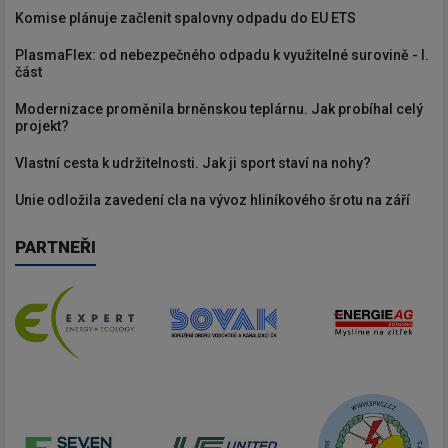
Komise plánuje začlenit spalovny odpadu do EU ETS
PlasmaFlex: od nebezpečného odpadu k využitelné surovině - I.
část
Modernizace proměnila brněnskou teplárnu. Jak probíhal celý
projekt?
Vlastní cesta k udržitelnosti. Jak ji sport staví na nohy?
Unie odložila zavedení cla na vývoz hliníkového šrotu na září
PARTNEŘI