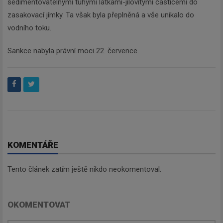
sedimentovatelnými tuhými látkami-jílovitými částicemi do
zasakovací jímky. Ta však byla přeplněná a vše unikalo do
vodního toku.
Sankce nabyla právní moci 22. července.
KOMENTÁŘE
Tento článek zatím ještě nikdo neokomentoval.
OKOMENTOVAT