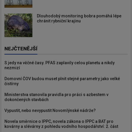
Dlouhodobý monitoring bobra pomáhá lépe
chránit rybniční krajinu
NEJČTENĚJŠÍ
S jedy na věčné časy. PFAS zaplavily celou planetu a nikdy
nezmizí
Domovní ČOV budou muset plnit stejné parametry jako velké
čistírny
Ministerstva stanovila pravidla pro práci s azbestem v
dokončených stavbách
Vypustit, nebo nevypustit Novomlýnské nádrže?
Novela směrnice o IPPC, novela zákona o IPPC a BAT pro
kovárny a slévárny z pohledu vodního hospodářství: 2. část