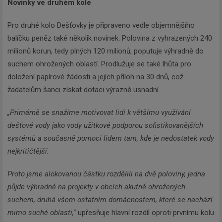
Novinky ve druhém kole
Pro druhé kolo Dešťovky je připraveno vedle objemnějšího
balíčku peněz také několik novinek. Polovina z vyhrazených 240
milionů korun, tedy plných 120 milionů, poputuje výhradně do
suchem ohrožených oblastí. Prodlužuje se také lhůta pro
doložení papírové žádosti a jejích příloh na 30 dnů, což
žadatelům šanci získat dotaci výrazně usnadní.
„Primárně se snažíme motivovat lidi k většímu využívání
dešťové vody jako vody užitkové podporou sofistikovanějších
systémů a současně pomoci lidem tam, kde je nedostatek vody
nejkritičtější.
Proto jsme alokovanou částku rozdělili na dvě poloviny, jedna
půjde
výhradně na projekty v obcích akutně ohrožených
suchem, druhá všem ostatním domácnostem, které se nachází
mimo suché oblasti,"
upřesňuje hlavní rozdíl oproti prvnímu kolu