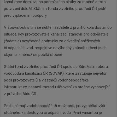
kanalizace domluvit na podmínkách platby za stočné a toto
potvrzení doložit Státním fondu životního prostředí ČR ještě
před vyplacením podpory.
V souvislosti s tím se někteří žadatelé z prvního kola dostali do
situace, kdy provozovatelé kanalizací stanovili pro odběratele
(žadatele) nevýhodné podmínky za odvádění srážkových
či odpadních vod, respektive nevýhodný způsob určení jejich
objemu, z něhož se počítá stočné.
Státní fond životního prostředí ČR spolu se Sdružením oboru
vodovodů a kanalizací ČR (SOVAK), které zastupuje největší
podíl provozovatelů a vlastníků vodohospodářské
infrastruktury, nastavil metodu účtování za stočné vycházející
z právního řádu ČR.
Podle ní mají vodohospodáři tři možnosti, jak vypočítat výši
stočného za dešťovou či odpadní vodu. První variantou je