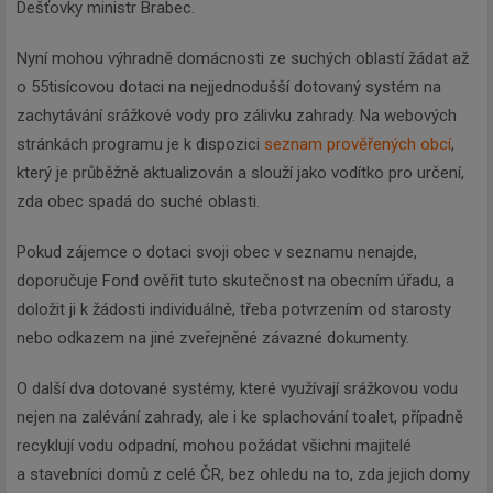
Dešťovky ministr Brabec.
Nyní mohou výhradně domácnosti ze suchých oblastí žádat až
o 55tisícovou dotaci na nejjednodušší dotovaný systém na
zachytávání srážkové vody pro zálivku zahrady. Na webových
stránkách programu je k dispozici
seznam prověřených obcí
,
který je průběžně aktualizován a slouží jako vodítko pro určení,
zda obec spadá do suché oblasti.
Pokud zájemce o dotaci svoji obec v seznamu nenajde,
doporučuje Fond ověřit tuto skutečnost na obecním úřadu, a
doložit ji k žádosti individuálně, třeba potvrzením od starosty
nebo odkazem na jiné zveřejněné závazné dokumenty.
O další dva dotované systémy, které využívají srážkovou vodu
nejen na zalévání zahrady, ale i ke splachování toalet, případně
recyklují vodu odpadní, mohou požádat všichni majitelé
a stavebníci domů z celé ČR, bez ohledu na to, zda jejich domy