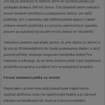
„Do něj se dostanou ty žádosti, které do systému přijdou po
vyčerpání alokace 240 mil. korun. Tito žadatelé zatím nebudou
muset dodávat vytištěnou a podepsanou žádost, ani další
podklady. Ale v okamžiku, kdy některá přijatá žádost z řádné
alokace nesplní podmínky a z procesu administrace vypadne,
posune se automaticky na jeho místo žádost ze zásobníku.
Takovému žadateli pak přijde zpráva, že jeho žádost je aktivní a
že má do 30 kalendářních dní dodat podepsanou žádost a další
povinné přílohy,"
popisuje fungování zásobníku ředitel Petr
Valdman a odhaduje, že se tímto krokem ještě zvýší úspěšnost
dotačního programu a podpoří více smysluplných projektů.
Férové nastavení platby za stočné
Stejně jako v prvním kole platí, pokud bude majitel domu
využívat dešťovou vodu i ke splachování toalety a je zároveň
připojen na kanalizační síť, musí se s provozovatelem