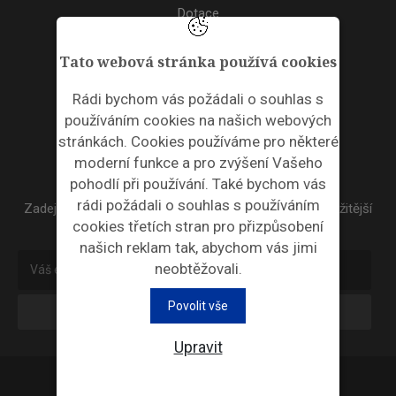
Dotace
Akce
Tato webová stránka používá cookies
TAGS
Rádi bychom vás požádali o souhlas s
používáním cookies na našich webových
ODPADNÍ PLASTY
stránkách. Cookies používáme pro některé
moderní funkce a pro zvýšení Vašeho
NEWSLETTER
pohodlí při používání. Také bychom vás
rádi požádali o souhlas s používáním
Zadejte váš email a my Vám budeme zasílat ty nejdůležitější
cookies třetích stran pro přizpůsobení
informace, maximálně 1x týdně.
našich reklam tak, abychom vás jimi
neobtěžovali.
Povolit vše
Odebírat
Upravit
Průmyslová ekologie © 2026 |
Nastavení cookies