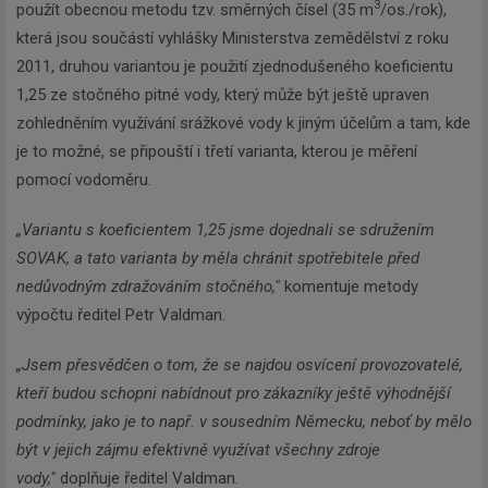
3
použít obecnou metodu tzv. směrných čísel (35 m
/os./rok),
která jsou součástí vyhlášky Ministerstva zemědělství z roku
2011, druhou variantou je použití zjednodušeného koeficientu
1,25 ze stočného pitné vody, který může být ještě upraven
zohledněním využívání srážkové vody k jiným účelům a tam, kde
je to možné, se připouští i třetí varianta, kterou je měření
pomocí vodoměru.
„Variantu s koeficientem 1,25 jsme dojednali se sdružením
SOVAK, a tato varianta by měla chránit spotřebitele před
nedůvodným zdražováním stočného,"
komentuje metody
výpočtu ředitel Petr Valdman.
„Jsem přesvědčen o tom, že se najdou osvícení provozovatelé,
kteří budou schopni nabídnout pro zákazníky ještě výhodnější
podmínky, jako je to např. v sousedním Německu, neboť by mělo
být v jejich zájmu efektivně využívat všechny zdroje
vody,"
doplňuje ředitel Valdman.