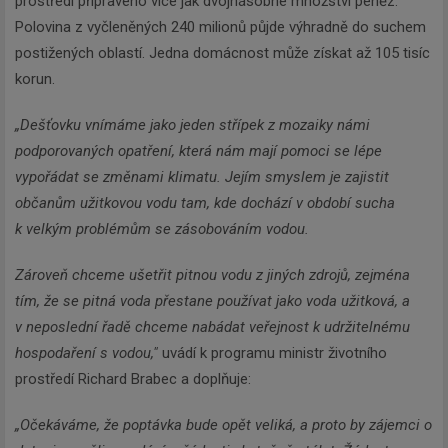
prostředí připraveno více jak dvojnásobné množství peněz.
Polovina z vyčleněných 240 milionů půjde výhradně do suchem
postižených oblastí. Jedna domácnost může získat až 105 tisíc
korun.
„Dešťovku vnímáme jako jeden střípek z mozaiky námi
podporovaných opatření, která nám mají pomoci se lépe
vypořádat se změnami klimatu. Jejím smyslem je zajistit
občanům užitkovou vodu tam, kde dochází v období sucha
k velkým problémům se zásobováním vodou.
Zároveň chceme ušetřit pitnou vodu z jiných zdrojů, zejména
tím, že se pitná voda přestane používat jako voda užitková, a
v neposlední řadě chceme nabádat veřejnost k udržitelnému
hospodaření s vodou,"
uvádí k programu ministr životního
prostředí Richard Brabec a doplňuje:
„Očekáváme, že poptávka bude opět veliká, a proto by zájemci o