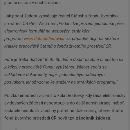
jsou či nejsou v suché oblasti.
Jak podat žádost vysvětluje ředitel Státního fondu životního
prostředí ČR Petr Valdman:
„Podání lze provést jednoduše přes
elektronický formulář na webových stránkách
programu
www.dotacedestovka.cz
, případně dojít na některé
krajské pracoviště Státního fondu životního prostředí ČR.
Poté je třeba dodržet lhůtu 30 dnů a dodat osobně či poštou na
jakékoliv pracoviště Fondu vytištěnou žádost spolu se
základními dokumenty, např. jednoduchým odborným
posudkem, jehož vzor je ke stažení na stránkách programu."
Po zkušenostech z prvního kola Dešťovky, kdy řada elektronicky
evidovaných žádostí nepostoupila do další administrace, neboť
žadatelé nedoložili všechny potřebné dokumenty, otevře Státní
fond životního prostředí ČR nově tzv.
zásobník žádostí
.