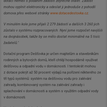
dotaci neměli s podáním žádosti zbytečně otálet. Žádost
mohou vyplnit elektronicky a odeslat ji jednoduše z pohodlí
domova přes webové stránky
www.dotacedestovka.cz
.
V minulém kole jsme přijali 2 279 žádostí a dalších 3 260 jich
zůstalo v systému rozpracovaných. Nyní jsme rozpočet navýšili
na dvojnásobek, takže by se mělo dostat minimálně na 5 tisíc
žadatelů."
Dotační program Dešťovka je určen majitelům a stavebníkům
rodinných a bytových domů, kteří chtějí hospodárně využívat
dešťovou a odpadní vodu v domácnosti. I tentokrát mohou
z dotace pokrýt až 50 procent výdajů na pořízení některého ze
tří typů systémů: systém na dešťovou vodu pro zalévání
zahrady, kombinovaný systém na zalévání zahrady i
splachování v domácnosti a systém s využitím odpadní vody
v domácnosti.