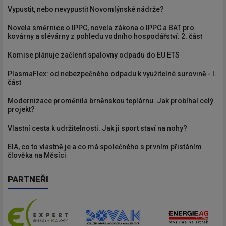
Vypustit, nebo nevypustit Novomlýnské nádrže?
Novela směrnice o IPPC, novela zákona o IPPC a BAT pro
kovárny a slévárny z pohledu vodního hospodářství: 2. část
Komise plánuje začlenit spalovny odpadu do EU ETS
PlasmaFlex: od nebezpečného odpadu k využitelné surovině - I.
část
Modernizace proměnila brněnskou teplárnu. Jak probíhal celý
projekt?
Vlastní cesta k udržitelnosti. Jak ji sport staví na nohy?
EIA, co to vlastně je a co má společného s prvním přistáním
člověka na Měsíci
PARTNEŘI