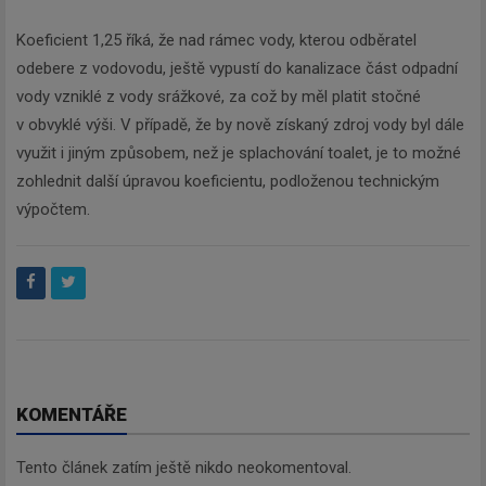
Koeficient 1,25 říká, že nad rámec vody, kterou odběratel
odebere z vodovodu, ještě vypustí do kanalizace část odpadní
vody vzniklé z vody srážkové, za což by měl platit stočné
v obvyklé výši. V případě, že by nově získaný zdroj vody byl dále
využit i jiným způsobem, než je splachování toalet, je to možné
zohlednit další úpravou koeficientu, podloženou technickým
výpočtem.
KOMENTÁŘE
Tento článek zatím ještě nikdo neokomentoval.