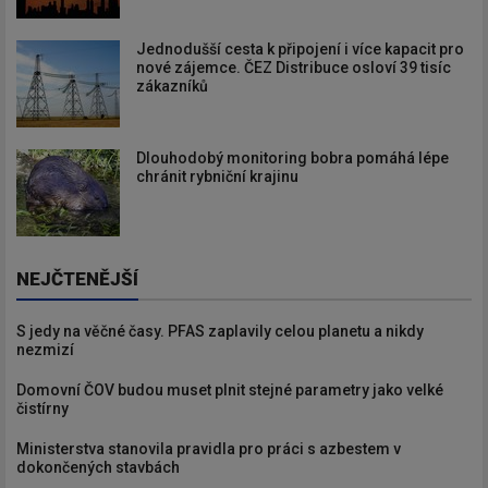
Jednodušší cesta k připojení i více kapacit pro
nové zájemce. ČEZ Distribuce osloví 39 tisíc
zákazníků
Dlouhodobý monitoring bobra pomáhá lépe
chránit rybniční krajinu
NEJČTENĚJŠÍ
S jedy na věčné časy. PFAS zaplavily celou planetu a nikdy
nezmizí
Domovní ČOV budou muset plnit stejné parametry jako velké
čistírny
Ministerstva stanovila pravidla pro práci s azbestem v
dokončených stavbách